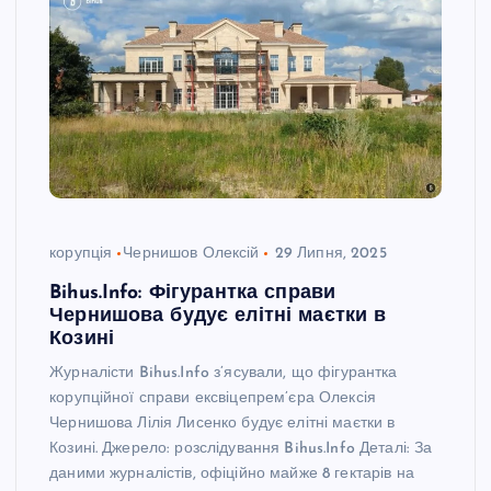
корупція
Чернишов Олексій
29 Липня, 2025
Bihus.Info: Фігурантка справи
Чернишова будує елітні маєтки в
Козині
Журналісти Bihus.Info з’ясували, що фігурантка
корупційної справи ексвіцепрем’єра Олексія
Чернишова Лілія Лисенко будує елітні маєтки в
Козині. Джерело: розслідування Bihus.Info Деталі: За
даними журналістів, офіційно майже 8 гектарів на