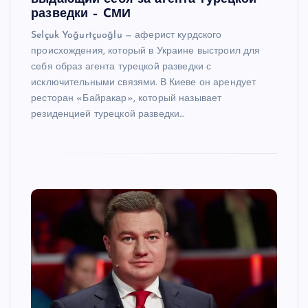
разведки – CМИ
Selçuk Yoğurtçuoğlu — аферист курдского
происхождения, который в Украине выстроил для
себя образ агента турецкой разведки с
исключительными связями. В Киеве он арендует
ресторан «Байракар», который называет
резиденцией турецкой разведки…