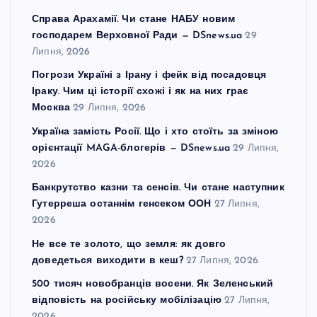
Справа Арахамії. Чи стане НАБУ новим
господарем Верховної Ради — DSnews.ua
29
Липня, 2026
Погрози Україні з Ірану і фейк від посадовця
Іраку. Чим ці історії схожі і як на них грає
Москва
29 Липня, 2026
Україна замість Росії. Що і хто стоїть за зміною
орієнтації MAGA-блогерів — DSnews.ua
29 Липня,
2026
Банкрутство казни та сенсів. Чи стане наступник
Гутерреша останнім генсеком ООН
27 Липня,
2026
Не все те золото, що земля: як довго
доведеться виходити в кеш?
27 Липня, 2026
500 тисяч новобранців восени. Як Зеленський
відповість на російську мобілізацію
27 Липня,