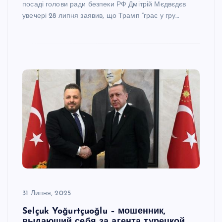
посаді голови ради безпеки РФ Дмітрій Мєдвєдєв
увечері 28 липня заявив, що Трамп “грає у гру…
31 Липня, 2025
Selçuk Yoğurtçuoğlu – мошенник,
выдающий себя за агента турецкой