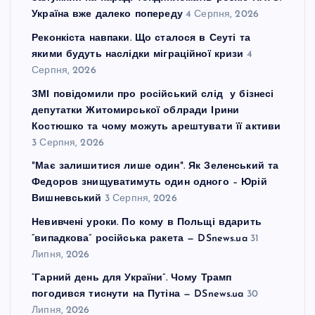
с
Україна вже далеко попереду
4 Серпня, 2026
Реконкіста навпаки. Що сталося в Сеуті та
і
якими будуть наслідки міграційної кризи
4
Серпня, 2026
в
ЗМІ повідомили про російський слід у бізнесі
депутатки Житомирської облради Ірини
Костюшко та чому можуть арештувати її активи
3 Серпня, 2026
"Має залишитися лише один". Як Зеленський та
Федоров знищуватимуть один одного – Юрій
Вишневський
3 Серпня, 2026
Невивчені уроки. По кому в Польщі вдарить
“випадкова” російська ракета — DSnews.ua
31
Липня, 2026
“Гарний день для України”. Чому Трамп
погодився тиснути на Путіна — DSnews.ua
30
Липня, 2026