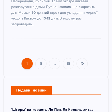
Напередодні, 28 липня, Трамп укотре виказав
розчарування діями Путіна і заявив, що скоротить
для Москви 50-денний строк для укладання мирної
угоди з Києвом до 10-12 днів. В іншому разі
запровадить…
1
2
…
12
П
а
Недавні новини
г
і
“Шторм” на користь Ле Пен. Як Кремль хитає