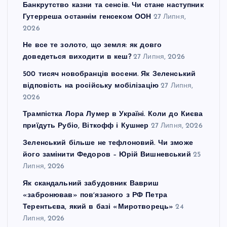
Банкрутство казни та сенсів. Чи стане наступник
Гутерреша останнім генсеком ООН
27 Липня,
2026
Не все те золото, що земля: як довго
доведеться виходити в кеш?
27 Липня, 2026
500 тисяч новобранців восени. Як Зеленський
відповість на російську мобілізацію
27 Липня,
2026
Трампістка Лора Лумер в Україні. Коли до Києва
приїдуть Рубіо, Віткофф і Кушнер
27 Липня, 2026
Зеленський більше не тефлоновий. Чи зможе
його замінити Федоров – Юрій Вишневський
25
Липня, 2026
Як скандальний забудовник Вавриш
«забронював» повʼязаного з РФ Петра
Терентьєва, який в базі «Миротворець»
24
Липня, 2026