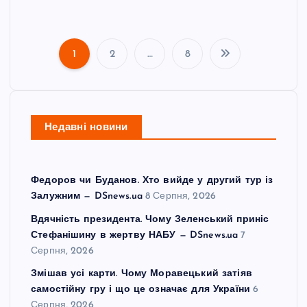
1
2
…
8
П
а
Недавні новини
г
і
Федоров чи Буданов. Хто вийде у другий тур із
н
Залужним — DSnews.ua
8 Серпня, 2026
Вдячність президента. Чому Зеленський приніс
а
Стефанішину в жертву НАБУ — DSnews.ua
7
Серпня, 2026
ц
Змішав усі карти. Чому Моравецький затіяв
самостійну гру і що це означає для України
6
і
Серпня, 2026