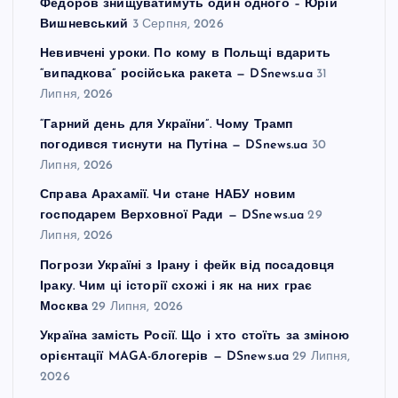
Федоров знищуватимуть один одного – Юрій
Вишневський
3 Серпня, 2026
Невивчені уроки. По кому в Польщі вдарить
“випадкова” російська ракета — DSnews.ua
31
Липня, 2026
“Гарний день для України”. Чому Трамп
погодився тиснути на Путіна — DSnews.ua
30
Липня, 2026
Справа Арахамії. Чи стане НАБУ новим
господарем Верховної Ради — DSnews.ua
29
Липня, 2026
Погрози Україні з Ірану і фейк від посадовця
Іраку. Чим ці історії схожі і як на них грає
Москва
29 Липня, 2026
Україна замість Росії. Що і хто стоїть за зміною
орієнтації MAGA-блогерів — DSnews.ua
29 Липня,
2026