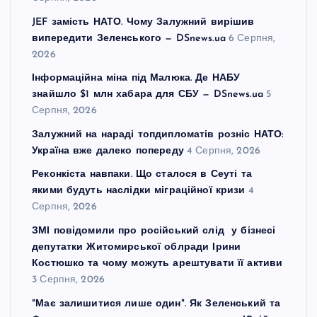
JEF замість НАТО. Чому Залужний вирішив
я
випередити Зеленського — DSnews.ua
6 Серпня,
2026
з
Інформаційна міна під Малюка. Де НАБУ
а
знайшло $1 млн хабара для СБУ — DSnews.ua
5
Серпня, 2026
п
Залужний на нараді топдипломатів розніс НАТО:
Україна вже далеко попереду
4 Серпня, 2026
и
Реконкіста навпаки. Що сталося в Сеуті та
якими будуть наслідки міграційної кризи
4
с
Серпня, 2026
ЗМІ повідомили про російський слід у бізнесі
і
депутатки Житомирської облради Ірини
Костюшко та чому можуть арештувати її активи
в
3 Серпня, 2026
"Має залишитися лише один". Як Зеленський та