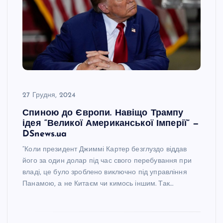
27 Грудня, 2024
Спиною до Європи. Навіщо Трампу
ідея “Великої Американської Імперії” —
DSnews.ua
“Коли президент Джиммі Картер безглуздо віддав
його за один долар під час свого перебування при
владі, це було зроблено виключно під управління
Панамою, а не Китаєм чи кимось іншим. Так…