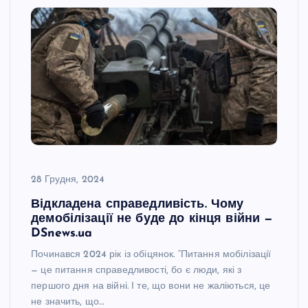
28 Грудня, 2024
Відкладена справедливість. Чому
демобілізації не буде до кінця війни —
DSnews.ua
Починався 2024 рік із обіцянок. “Питання мобілізації
— це питання справедливості, бо є люди, які з
першого дня на війні. І те, що вони не жаліються, це
не значить, що…