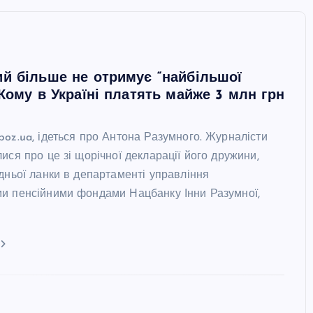
й більше не отримує “найбільшої
 Кому в Україні платять майже 3 млн грн
boz.ua, ідеться про Антона Разумного. Журналісти
ися про це зі щорічної декларації його дружини,
дньої ланки в департаменті управління
и пенсійними фондами Нацбанку Інни Разумної,