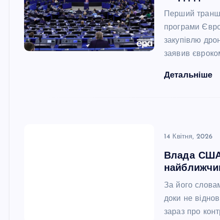
Перший транш 
програми Євро
закупівлю дрон
заявив євроко
Детальніше
14 Квітня, 2026
Влада США 
найближчи
За його словам
доки не відно
зараз про кон