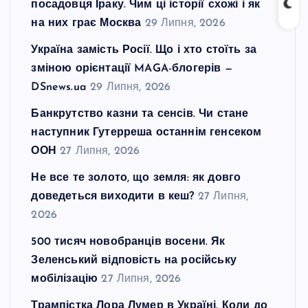
посадовця Іраку. Чим ці історії схожі і як
на них грає Москва
29 Липня, 2026
Україна замість Росії. Що і хто стоїть за
зміною орієнтації MAGA-блогерів —
DSnews.ua
29 Липня, 2026
Банкрутство казни та сенсів. Чи стане
наступник Гутерреша останнім генсеком
ООН
27 Липня, 2026
Не все те золото, що земля: як довго
доведеться виходити в кеш?
27 Липня,
2026
500 тисяч новобранців восени. Як
Зеленський відповість на російську
мобілізацію
27 Липня, 2026
Трампістка Лора Лумер в Україні. Коли до