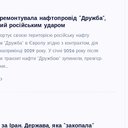
дремонтувала нафтопровід “Дружба”,
ий російським ударом
портує своєю територією російську нафту
 “Дружба” в Європу згідно з контрактом, дія
наприкінці 2029 року. У січні 2026 року після
ки транзит нафти “Дружбою” зупинили, прем’єр-
ини…
за Іран. Держава, яка “закопала”