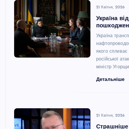
21 Квітня, 2026
Україна ві
пошкоджен
Україна транс
нафтопроводом
якого спливає 
російської ата
міністр Угорщ
Детальніше
21 Квітня, 2026
Страшніше 