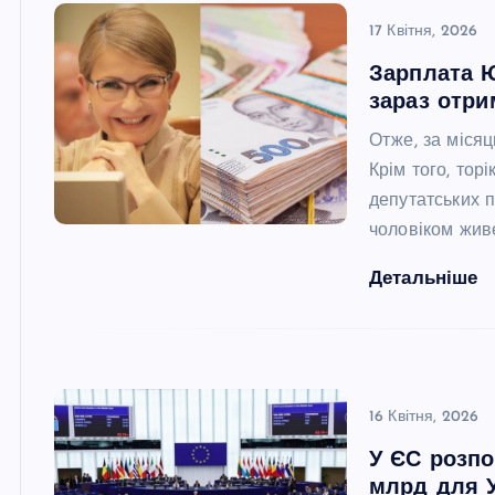
17 Квітня, 2026
Зарплата Ю
зараз отри
Отже, за міся
Крім того, тор
депутатських 
чоловіком жив
Детальніше
16 Квітня, 2026
У ЄС розпо
млрд для У