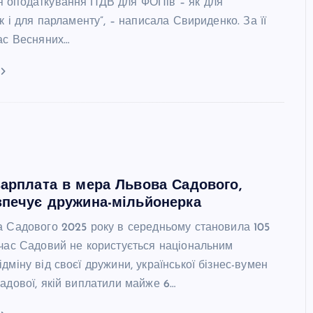
 оподаткування ПДВ для ФОПів – як для
ак і для парламенту”, – написала Свириденко. За її
час Весняних…
зарплата в мера Львова Садового,
зпечує дружина-мільйонерка
а Садового 2025 року в середньому становила 105
очас Садовий не користується національним
дміну від своєї дружини, української бізнес-вумен
адової, якій виплатили майже 6…