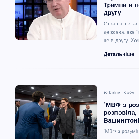
Трампа в п
другу
Страшніше за 
держава, яка “
це в другу. Хо
Детальніше
19 Квітня, 2026
“МВФ з роз
розповіла,
Вашингтон
“МВФ з розумі