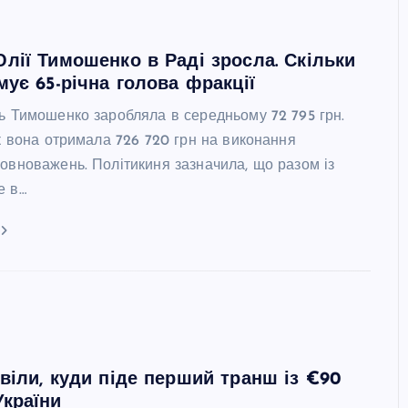
лії Тимошенко в Раді зросла. Скільки
мує 65-річна голова фракції
ць Тимошенко заробляла в середньому 72 795 грн.
ік вона отримала 726 720 грн на виконання
повноважень. Політикиня зазначила, що разом із
е в…
віли, куди піде перший транш із €90
країни