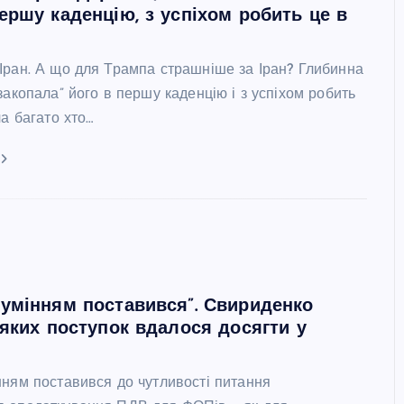
ершу каденцію, з успіхом робить це в
Іран. А що для Трампа страшніше за Іран? Глибинна
закопала” його в першу каденцію і з успіхом робить
ча багато хто…
умінням поставився”. Свириденко
 яких поступок вдалося досягти у
і
нням поставився до чутливості питання