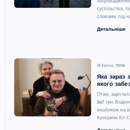
запровадження
суспільства, т
словами, під 
Детальніше
18 Квітня, 2026
Яка зараз 
якого забе
Отже, зарплат
567 грн. Водн
кешбеком на ві
Катерини Кіт-С