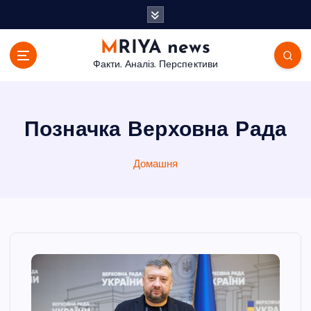
П
е
р
MRIYA news
е
Факти. Аналіз. Перспективи
й
т
и
д
Позначка Верховна Рада
о
в
Домашня
м
і
с
т
у