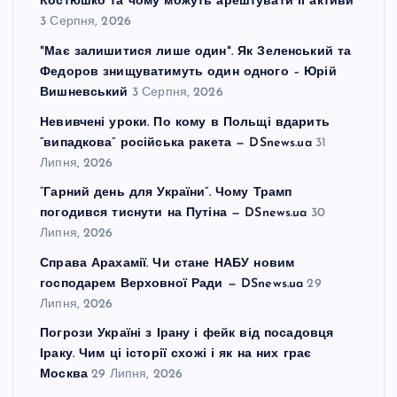
Костюшко та чому можуть арештувати її активи
і
3 Серпня, 2026
"Має залишитися лише один". Як Зеленський та
в
Федоров знищуватимуть один одного – Юрій
Вишневський
3 Серпня, 2026
Невивчені уроки. По кому в Польщі вдарить
“випадкова” російська ракета — DSnews.ua
31
Липня, 2026
“Гарний день для України”. Чому Трамп
погодився тиснути на Путіна — DSnews.ua
30
Липня, 2026
Справа Арахамії. Чи стане НАБУ новим
господарем Верховної Ради — DSnews.ua
29
Липня, 2026
Погрози Україні з Ірану і фейк від посадовця
Іраку. Чим ці історії схожі і як на них грає
Москва
29 Липня, 2026