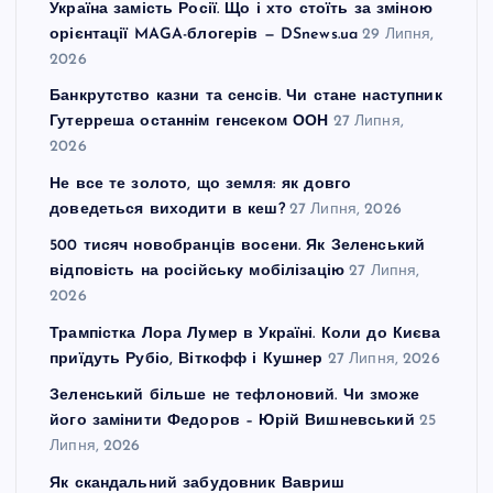
Україна замість Росії. Що і хто стоїть за зміною
орієнтації MAGA-блогерів — DSnews.ua
29 Липня,
2026
Банкрутство казни та сенсів. Чи стане наступник
Гутерреша останнім генсеком ООН
27 Липня,
2026
Не все те золото, що земля: як довго
доведеться виходити в кеш?
27 Липня, 2026
500 тисяч новобранців восени. Як Зеленський
відповість на російську мобілізацію
27 Липня,
2026
Трампістка Лора Лумер в Україні. Коли до Києва
приїдуть Рубіо, Віткофф і Кушнер
27 Липня, 2026
Зеленський більше не тефлоновий. Чи зможе
його замінити Федоров – Юрій Вишневський
25
Липня, 2026
Як скандальний забудовник Вавриш