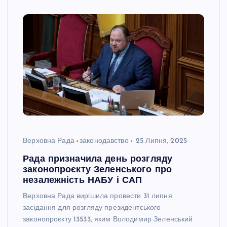
Верховна Рада
законодавство
25 Липня, 2025
Рада призначила день розгляду
законопроєкту Зеленського про
незалежність НАБУ і САП
Верховна Рада вирішила провести 31 липня
засідання для розгляду президентського
законопроєкту 13533, яким Володимир Зеленський