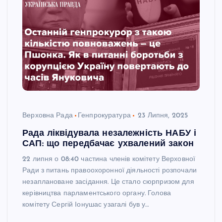
Верховна Рада
Генпрокуратура
23 Липня, 2025
Рада ліквідувала незалежність НАБУ і
САП: що передбачає ухвалений закон
22 липня о 08:40 частина членів комітету Верховної
Ради з питань правоохоронної діяльності розпочали
незаплановане засідання. Це стало сюрпризом для
керівництва парламентського органу. Голова
комітету Сергій Іонушас узагалі був у…