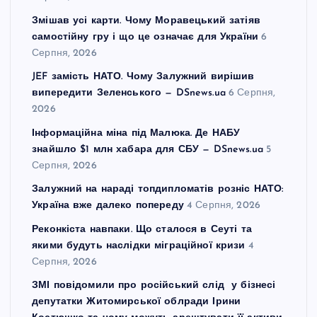
а
Змішав усі карти. Чому Моравецький затіяв
самостійну гру і що це означає для України
6
ц
Серпня, 2026
JEF замість НАТО. Чому Залужний вирішив
і
випередити Зеленського — DSnews.ua
6 Серпня,
2026
я
Інформаційна міна під Малюка. Де НАБУ
знайшло $1 млн хабара для СБУ — DSnews.ua
5
з
Серпня, 2026
а
Залужний на нараді топдипломатів розніс НАТО:
Україна вже далеко попереду
4 Серпня, 2026
п
Реконкіста навпаки. Що сталося в Сеуті та
якими будуть наслідки міграційної кризи
4
и
Серпня, 2026
ЗМІ повідомили про російський слід у бізнесі
с
депутатки Житомирської облради Ірини