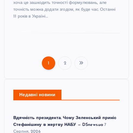
хоча це зашкодить точності формулювань, але
точність можна додати згодом, як буде час. Останні
11 років в Україні…
1
2
П
а
Недавні новини
г
і
Вдячність президента. Чому Зеленський приніс
н
Стефанішину в жертву НАБУ — DSnews.ua
7
Серпня, 2026