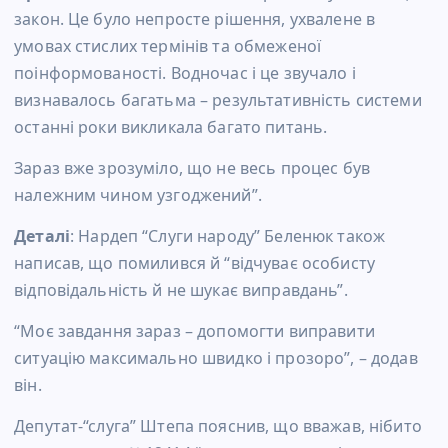
закон. Це було непросте рішення, ухвалене в
умовах стислих термінів та обмеженої
поінформованості. Водночас і це звучало і
визнавалось багатьма – результативність системи
останні роки викликала багато питань.
Зараз вже зрозуміло, що не весь процес був
належним чином узгоджений”.
Деталі
: Нардеп “Слуги народу” Беленюк також
написав, що помилився й “відчуває особисту
відповідальність й не шукає виправдань”.
“Моє завдання зараз – допомогти виправити
ситуацію максимально швидко і прозоро”, – додав
він.
Депутат-“слуга” Штепа пояснив, що вважав, нібито