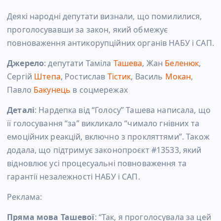
Деякі народні депутати визнали, що помилилися,
проголосувавши за закон, який обмежує
повноваження антикорупційних органів НАБУ і САП.
Джерело
: депутати Таміла
Ташева
, Жан
Беленюк
,
Сергій
Штепа
, Ростислав
Тістик
, Василь
Мокан
,
Павло
Бакунець
в соцмережах
Деталі
: Нардепка від “Голосу” Ташева написала, що
її голосування “за” викликало “чимало гнівних та
емоційних реакцій, включно з прокляттями”. Також
додала, що підтримує законопроєкт #13533, який
відновлює усі процесуальні повноваження та
гарантії незалежності НАБУ і САП.
Реклама:
Пряма мова Ташевої
: “Так, я проголосувала за цей