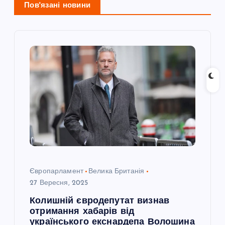
Пов'язані новини
і
я
з
а
п
и
с
Європарламент
Велика Британія
27 Вересня, 2025
і
Колишній євродепутат визнав
отримання хабарів від
в
українського екснардепа Волошина