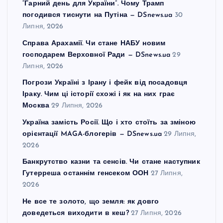
“Гарний день для України”. Чому Трамп
погодився тиснути на Путіна — DSnews.ua
30
Липня, 2026
Справа Арахамії. Чи стане НАБУ новим
господарем Верховної Ради — DSnews.ua
29
Липня, 2026
Погрози Україні з Ірану і фейк від посадовця
Іраку. Чим ці історії схожі і як на них грає
Москва
29 Липня, 2026
Україна замість Росії. Що і хто стоїть за зміною
орієнтації MAGA-блогерів — DSnews.ua
29 Липня,
2026
Банкрутство казни та сенсів. Чи стане наступник
Гутерреша останнім генсеком ООН
27 Липня,
2026
Не все те золото, що земля: як довго
доведеться виходити в кеш?
27 Липня, 2026