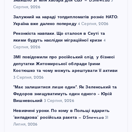
знайшло $1 млн хабара для СБУ — DSnews.ua
5
Серпня, 2026
Залужний на нараді топдипломатів розніс НАТО:
Україна вже далеко попереду
4 Серпня, 2026
Реконкіста навпаки. Що сталося в Сеуті та
якими будуть наслідки міграційної кризи
4
Серпня, 2026
ЗМІ повідомили про російський слід у бізнесі
депутатки Житомирської облради Ірини
Костюшко та чому можуть арештувати її активи
3 Серпня, 2026
"Має залишитися лише один". Як Зеленський та
Федоров знищуватимуть один одного – Юрій
Вишневський
3 Серпня, 2026
Невивчені уроки. По кому в Польщі вдарить
“випадкова” російська ракета — DSnews.ua
31
Липня, 2026