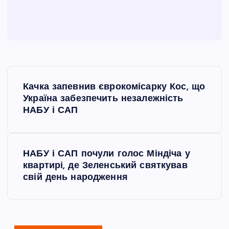
Н
Качка запевнив єврокомісарку Кос, що
а
Україна забезпечить незалежність
НАБУ і САП
в
і
НАБУ і САП почули голос Міндіча у
квартирі, де Зеленський святкував
г
свій день народження
а
ц