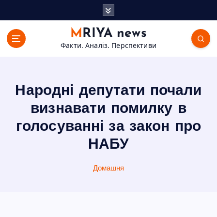
П
е
р
MRIYA news
е
Факти. Аналіз. Перспективи
й
т
и
д
Народні депутати почали
о
в
визнавати помилку в
м
голосуванні за закон про
і
с
НАБУ
т
у
Домашня