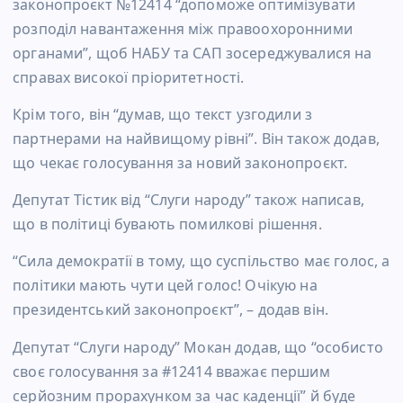
законопроєкт №12414 “допоможе оптимізувати
розподіл навантаження між правоохоронними
органами”, щоб НАБУ та САП зосереджувалися на
справах високої пріоритетності.
Крім того, він “думав, що текст узгодили з
партнерами на найвищому рівні”. Він також додав,
що чекає голосування за новий законопроєкт.
Депутат Тістик від “Слуги народу” також написав,
що в політиці бувають помилкові рішення.
“Сила демократії в тому, що суспільство має голос, а
політики мають чути цей голос! Очікую на
президентський законопроєкт”, – додав він.
Депутат “Слуги народу” Мокан додав, що “особисто
своє голосування за #12414 вважає першим
серйозним прорахунком за час каденції” й буде