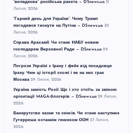
“випадкова” російська ракета — DSnews.ua
31
Липня, 2026
“Гарний день для України”. Чому Трамп
погодився тиснути на Путіна — DSnews.ua
30
Липня, 2026
Справа Арахамії. Чи стане НАБУ новим
господарем Верховної Ради — DSnews.ua
29
Липня, 2026
Погрози Україні з Ірану і фейк від посадовця
Іраку. Чим ці історії схожі і як на них грає
Москва
29 Липня, 2026
Україна замість Росії. Що і хто стоїть за зміною
орієнтації MAGA-блогерів — DSnews.ua
29 Липня,
2026
Банкрутство казни та сенсів. Чи стане наступник
Гутерреша останнім генсеком ООН
27 Липня,
2026