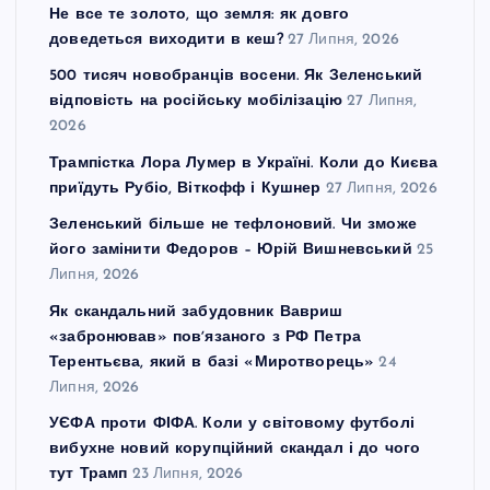
Не все те золото, що земля: як довго
доведеться виходити в кеш?
27 Липня, 2026
500 тисяч новобранців восени. Як Зеленський
відповість на російську мобілізацію
27 Липня,
2026
Трампістка Лора Лумер в Україні. Коли до Києва
приїдуть Рубіо, Віткофф і Кушнер
27 Липня, 2026
Зеленський більше не тефлоновий. Чи зможе
його замінити Федоров – Юрій Вишневський
25
Липня, 2026
Як скандальний забудовник Вавриш
«забронював» повʼязаного з РФ Петра
Терентьєва, який в базі «Миротворець»
24
Липня, 2026
УЄФА проти ФІФА. Коли у світовому футболі
вибухне новий корупційний скандал і до чого
тут Трамп
23 Липня, 2026