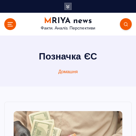
П
е
р
MRIYA news
е
Факти. Аналіз. Перспективи
й
т
и
д
Позначка ЄС
о
в
Домашня
м
і
с
т
у