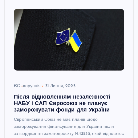
ЄС
корупція
31 Липня, 2025
Після відновленням незалежності
НАБУ і САП Євросоюз не планує
заморожувати фонди для України
Європейський Союз не має планів щодо
заморожування фінансування для України після
затвердження законопроєкту №13533, який відновлює