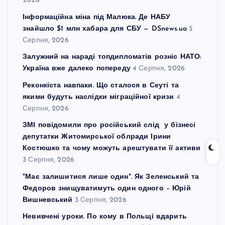
2026
Інформаційна міна під Малюка. Де НАБУ
знайшло $1 млн хабара для СБУ — DSnews.ua
5
Серпня, 2026
Залужний на нараді топдипломатів розніс НАТО:
Україна вже далеко попереду
4 Серпня, 2026
Реконкіста навпаки. Що сталося в Сеуті та
якими будуть наслідки міграційної кризи
4
Серпня, 2026
ЗМІ повідомили про російський слід у бізнесі
депутатки Житомирської облради Ірини
Костюшко та чому можуть арештувати її активи
3 Серпня, 2026
"Має залишитися лише один". Як Зеленський та
Федоров знищуватимуть один одного – Юрій
Вишневський
3 Серпня, 2026
Невивчені уроки. По кому в Польщі вдарить