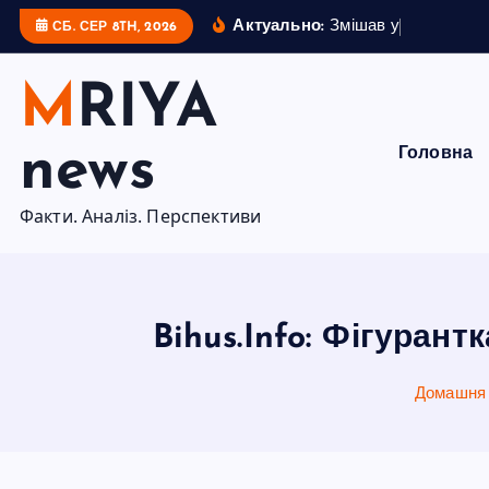
П
Актуально:
З
м
і
ш
а
в
у
с
і
к
а
р
т
и
СБ. СЕР 8TH, 2026
е
р
MRIYA
е
й
news
Головна
т
и
Факти. Аналіз. Перспективи
д
о
в
м
Bihus.Info: Фігуран
і
с
Домашня
т
у