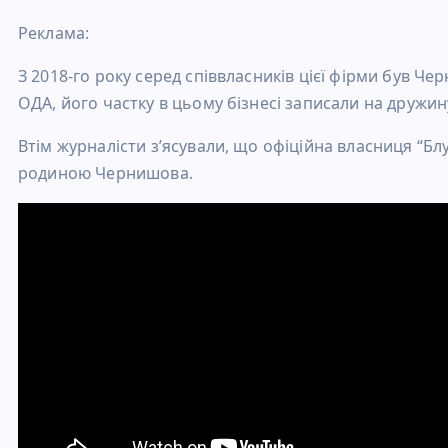
Реклама:
З 2018-го року серед співвласників цієї фірми був Ч
ОДА, його частку в цьому бізнесі записали на дружину
Втім журналісти з’ясували, що офіційна власниця “Б
родиною Чернишова.