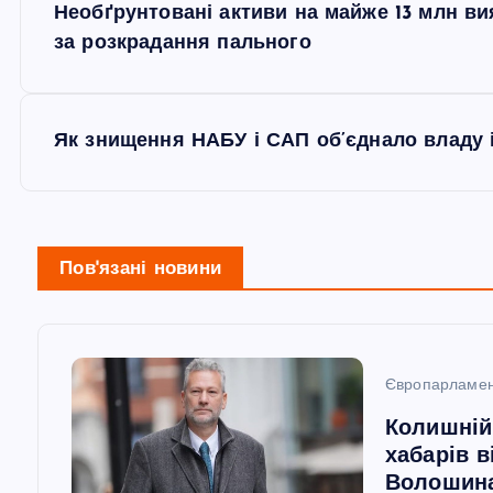
Необґрунтовані активи на майже 13 млн в
а
за розкрадання пального
в
Як знищення НАБУ і САП об’єднало владу і
і
г
Пов'язані новини
а
ц
Європарламе
і
Колишній
хабарів в
я
Волошин