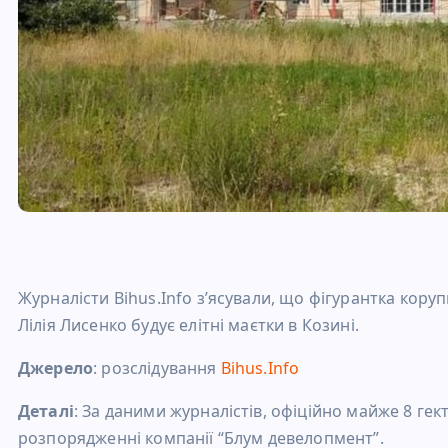
Журналісти Bihus.Info з’ясували, що фігурантка кор
Лілія Лисенко будує елітні маєтки в Козині.
Джерело
: розслідування
Bihus.Info
Деталі
: За даними журналістів, офіційно майже 8 гек
розпорядженні компанії “Блум девелопмент”.