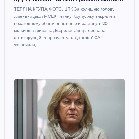
ТЕТЯНА КРУПА. ФОТО: ЦПК За колишню голову
Хмельницької МСЕК Тетяну Крупу, яку викрили в
незаконному збагаченні, внесли заставу в 20
мільйонів гривень. Джерело: Спеціалізована
антикорупційна прокуратура Деталі: У САП
зазначили,…