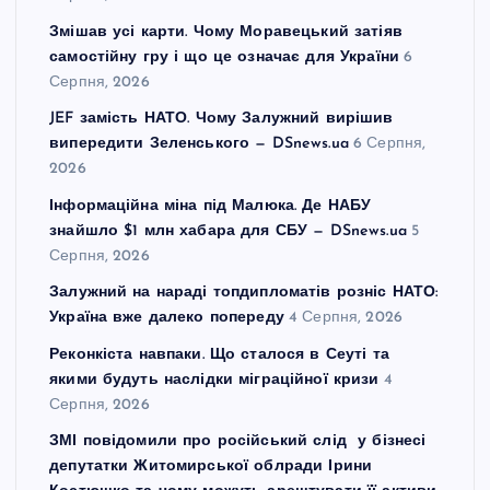
а
Змішав усі карти. Чому Моравецький затіяв
самостійну гру і що це означає для України
6
ц
Серпня, 2026
JEF замість НАТО. Чому Залужний вирішив
і
випередити Зеленського — DSnews.ua
6 Серпня,
2026
я
Інформаційна міна під Малюка. Де НАБУ
знайшло $1 млн хабара для СБУ — DSnews.ua
5
з
Серпня, 2026
а
Залужний на нараді топдипломатів розніс НАТО:
Україна вже далеко попереду
4 Серпня, 2026
п
Реконкіста навпаки. Що сталося в Сеуті та
якими будуть наслідки міграційної кризи
4
и
Серпня, 2026
ЗМІ повідомили про російський слід у бізнесі
с
депутатки Житомирської облради Ірини