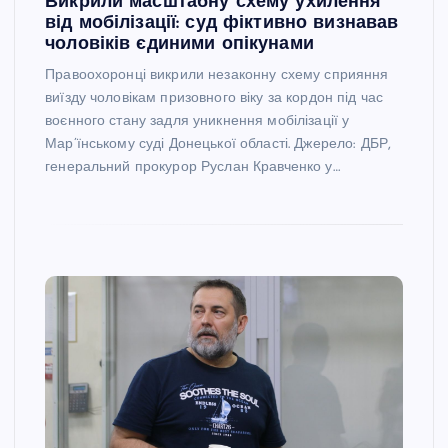
Викрили масштабну схему ухилення
від мобілізації: суд фіктивно визнавав
чоловіків єдиними опікунами
Правоохоронці викрили незаконну схему сприяння
виїзду чоловікам призовного віку за кордон під час
воєнного стану задля уникнення мобілізації у
Мар’їнському суді Донецької області. Джерело: ДБР,
генеральний прокурор Руслан Кравченко у…