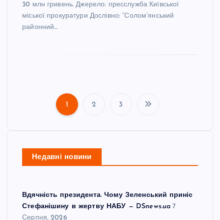
30 млн гривень. Джерело: пресслужба Київської
міської прокуратури Дослівно: “Солом’янський
районний…
1
2
3
П
а
Недавні новини
г
і
Вдячність президента. Чому Зеленський приніс
н
Стефанішину в жертву НАБУ — DSnews.ua
7
Серпня, 2026