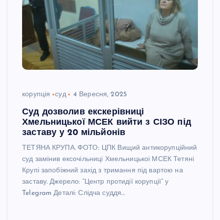
корупція
суд
4 Вересня, 2025
Суд дозволив екскерівниці
Хмельницької МСЕК вийти з СІЗО під
заставу у 20 мільйонів
ТЕТЯНА КРУПА. ФОТО: ЦПК Вищий антикорупційний
суд замінив ексочільниці Хмельницькоі МСЕК Тетяні
Крупі запобіжний захід з тримання під вартою на
заставу. Джерело: “Центр протидії корупції” у
Telegram Деталі: Слідча суддя…