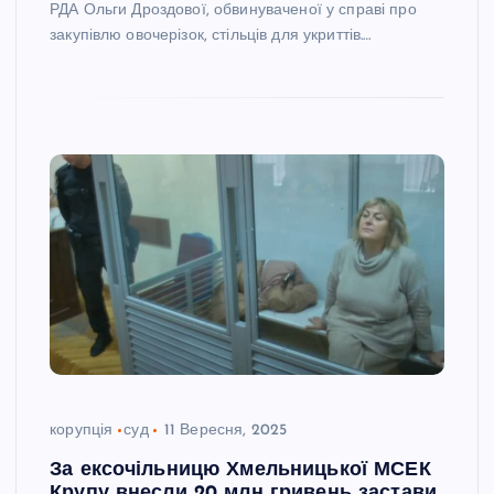
РДА Ольги Дроздової, обвинуваченої у справі про
закупівлю овочерізок, стільців для укриттів.…
корупція
суд
11 Вересня, 2025
За ексочільницю Хмельницької МСЕК
Крупу внесли 20 млн гривень застави