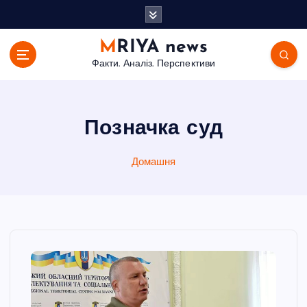
П
е
р
MRIYA news
е
Факти. Аналіз. Перспективи
й
т
и
д
Позначка суд
о
в
Домашня
м
і
с
т
у