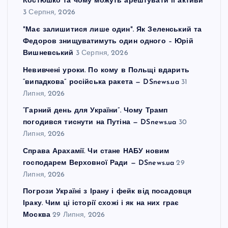
Костюшко та чому можуть арештувати її активи
і
3 Серпня, 2026
"Має залишитися лише один". Як Зеленський та
в
Федоров знищуватимуть один одного – Юрій
Вишневський
3 Серпня, 2026
Невивчені уроки. По кому в Польщі вдарить
“випадкова” російська ракета — DSnews.ua
31
Липня, 2026
“Гарний день для України”. Чому Трамп
погодився тиснути на Путіна — DSnews.ua
30
Липня, 2026
Справа Арахамії. Чи стане НАБУ новим
господарем Верховної Ради — DSnews.ua
29
Липня, 2026
Погрози Україні з Ірану і фейк від посадовця
Іраку. Чим ці історії схожі і як на них грає
Москва
29 Липня, 2026