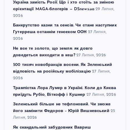
Україна замість Росії. Що і хто стоїть за зміною
орієнтації MAGA-блогерів — DSnews.ua
29 Липня,
2026
Банкрутство казни та сенсів. Чи стане наступник
Гутерреша останнім генсеком ООН
27 Липня,
2026
Не все те золото, що земля: як довго
доведеться виходити в кеш?
27 Липня, 2026
500 тисяч новобранців восени. Як Зеленський
відповість на російську мобілізацію
27 Липня,
2026
Трампістка Лора Лумер в Україні. Коли до Києва
приїдуть Рубіо, Віткофф і Кушнер
27 Липня, 2026
Зеленський більше не тефлоновий. Чи зможе
його замінити Федоров – Юрій Вишневський
25
Липня, 2026
Як скандальний забудовник Вавриш