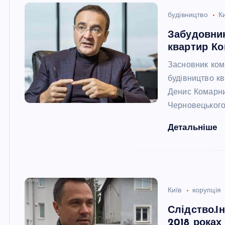
будівництво
К
Забудовник
квартир К
Засновник ком
будівництво кв
Денис Комарни
Черновецького.
Детальніше
Київ
корупція
Слідство.І
2018 роках