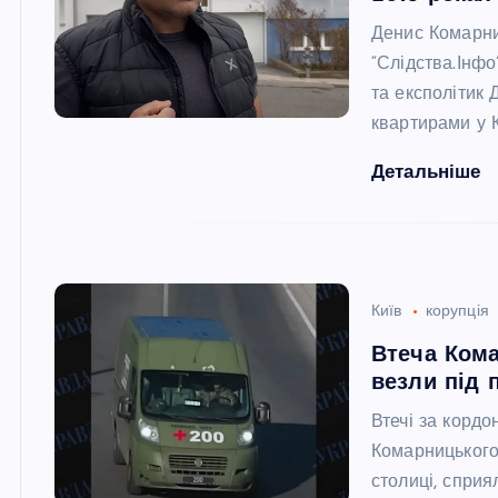
Денис Комарни
“Слідства.Інфо
та експолітик
квартирами у К
Детальніше
Київ
корупція
Втеча Кома
везли під 
Втечі за кордо
Комарницького
столиці, сприя