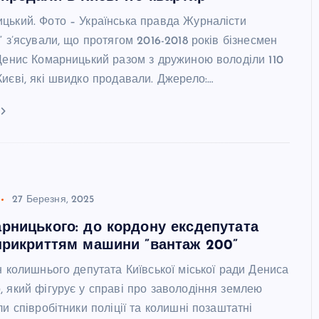
цький. Фото – Українська правда Журналісти
” з’ясували, що протягом 2016-2018 років бізнесмен
 Денис Комарницький разом з дружиною володіли 110
иєві, які швидко продавали. Джерело:…
27 Березня, 2025
рницького: до кордону ексдепутата
прикриттям машини ”вантаж 200”
н колишнього депутата Київської міської ради Дениса
, який фігурує у справі про заволодіння землею
ли співробітники поліції та колишні позаштатні