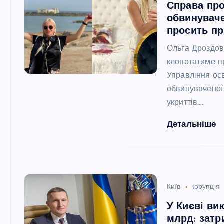
Справа про
обвинуваче
просить п
Ольга Дроздова
клопотатиме п
Управління осв
обвинуваченої 
укриттів.…
Детальніше
Київ
корупція
У Києві вик
млрд: затр