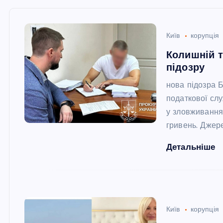
Київ
корупція
Колишній т
підозру
нова підозра 
податкової сл
у зловживання
гривень. Джере
Детальніше
Київ
корупція