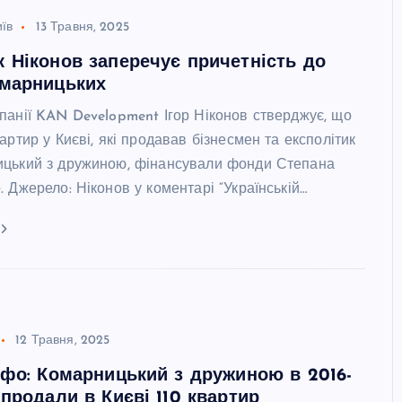
иїв
13 Травня, 2025
 Ніконов заперечує причетність до
омарницьких
панії KAN Development Ігор Ніконов стверджує, що
артир у Києві, які продавав бізнесмен та експолітик
цький з дружиною, фінансували фонди Степана
 Джерело: Ніконов у коментарі “Українській…
12 Травня, 2025
нфо: Комарницький з дружиною в 2016-
 продали в Києві 110 квартир