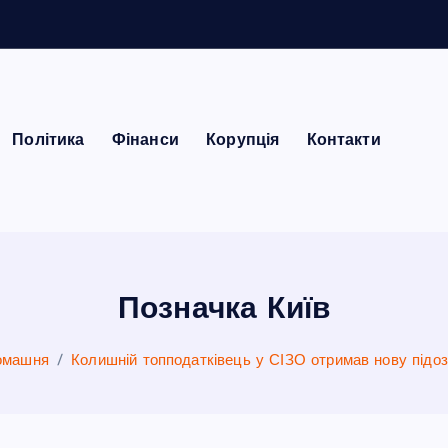
Політика
Фінанси
Корупція
Контакти
Позначка Київ
омашня
Колишній топподатківець у СІЗО отримав нову підо