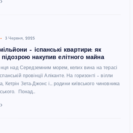
3 Червня, 2025
мільйони – іспанські квартири: як
 підозрою накупив елітного майна
сонця над Середземним морем, келих вина на терасі
спанській провінції Аліканте. На горизонті – вілли
, Кетрін Зета-Джонс і… родини київського чиновника
ського. Понад…