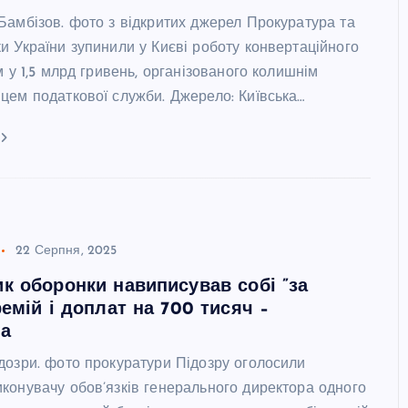
Бамбізов. фото з відкритих джерел Прокуратура та
и України зупинили у Києві роботу конвертаційного
м у 1,5 млрд гривень, організованого колишнім
цем податкової служби. Джерело: Київська…
22 Серпня, 2025
к оборонки навиписував собі ”за
ремій і доплат на 700 тисяч –
ра
дозри. фото прокуратури Підозру оголосили
конувачу обов’язків генерального директора одного