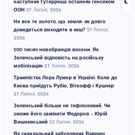
наступник Гутерреша останнім генсеком
ООН
27 Липня, 2026
Не все те золото, що земля: як довго
доведеться виходити в кеш?
27 Липня,
2026
500 тисяч новобранців восени. Як
Зеленський відповість на російську
мобілізацію
27 Липня, 2026
Трампістка Лора Лумер в Україні. Коли до
Києва приїдуть Рубіо, Віткофф і Кушнер
27 Липня, 2026
Зеленський більше не тефлоновий. Чи
зможе його замінити Федоров – Юрій
Вишневський
25 Липня, 2026
Як скандальний забудовник Вавриш