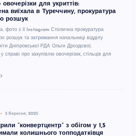
 овочерізки для укриттів:
на виїхала в Туреччину, прокуратура
ро розшук
. фото з її Instagram Столична прокуратура
ро розшук та затримання начальниці відділу
іти Дніпровської РДА Ольги Дроздової,
у справі про закупівлю овочерізок, стільців для
5 Вересня, 2025
рили ”конвертцентр” з обігом у 1,5
имали колишнього топподатківця