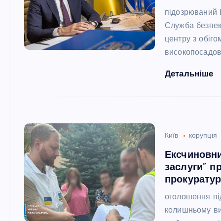
підозрюваний 
Служба безпек
центру з обіго
високопосадов
Детальніше
Київ
корупція
Ексчиновни
заслуги” п
прокурату
оголошення пі
колишньому ви