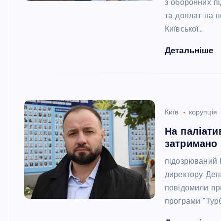
з оборонних пі
та доплат на 
Київської…
Детальніше
Київ
корупція
На паліати
затримано
підозрюваний 
директору Деп
повідомили пр
програми “Турб