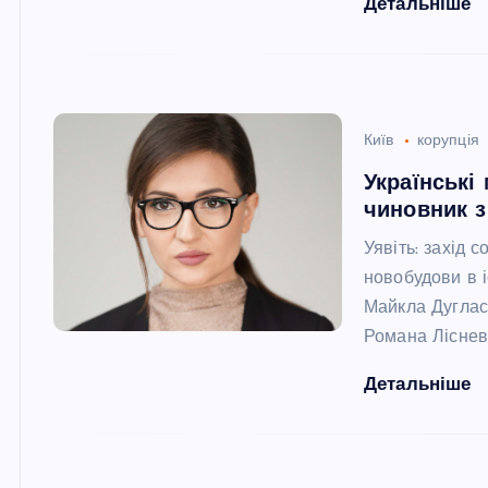
Детальніше
Київ
корупція
Українські 
чиновник з
Уявіть: захід 
новобудови в і
Майкла Дугласа
Романа Ліснев
Детальніше