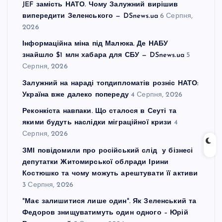
JEF замість НАТО. Чому Залужний вирішив
випередити Зеленського — DSnews.ua
6 Серпня,
2026
Інформаційна міна під Малюка. Де НАБУ
знайшло $1 млн хабара для СБУ — DSnews.ua
5
Серпня, 2026
Залужний на нараді топдипломатів розніс НАТО:
Україна вже далеко попереду
4 Серпня, 2026
Реконкіста навпаки. Що сталося в Сеуті та
якими будуть наслідки міграційної кризи
4
Серпня, 2026
ЗМІ повідомили про російський слід у бізнесі
депутатки Житомирської облради Ірини
Костюшко та чому можуть арештувати її активи
3 Серпня, 2026
"Має залишитися лише один". Як Зеленський та
Федоров знищуватимуть один одного – Юрій