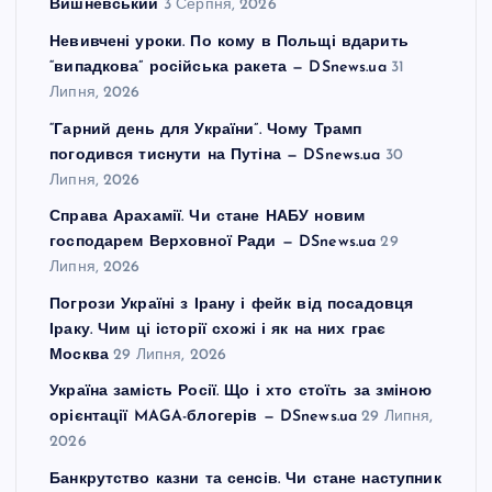
Вишневський
3 Серпня, 2026
Невивчені уроки. По кому в Польщі вдарить
“випадкова” російська ракета — DSnews.ua
31
Липня, 2026
“Гарний день для України”. Чому Трамп
погодився тиснути на Путіна — DSnews.ua
30
Липня, 2026
Справа Арахамії. Чи стане НАБУ новим
господарем Верховної Ради — DSnews.ua
29
Липня, 2026
Погрози Україні з Ірану і фейк від посадовця
Іраку. Чим ці історії схожі і як на них грає
Москва
29 Липня, 2026
Україна замість Росії. Що і хто стоїть за зміною
орієнтації MAGA-блогерів — DSnews.ua
29 Липня,
2026
Банкрутство казни та сенсів. Чи стане наступник