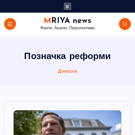
П
е
р
MRIYA news
е
Факти. Аналіз. Перспективи
й
т
и
д
Позначка реформи
о
в
Домашня
м
і
с
т
у