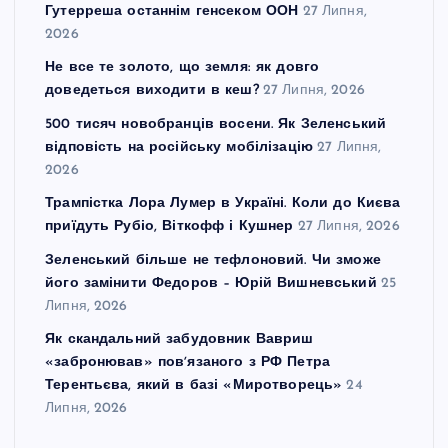
Гутерреша останнім генсеком ООН
27 Липня,
2026
Не все те золото, що земля: як довго
доведеться виходити в кеш?
27 Липня, 2026
500 тисяч новобранців восени. Як Зеленський
відповість на російську мобілізацію
27 Липня,
2026
Трампістка Лора Лумер в Україні. Коли до Києва
приїдуть Рубіо, Віткофф і Кушнер
27 Липня, 2026
Зеленський більше не тефлоновий. Чи зможе
його замінити Федоров – Юрій Вишневський
25
Липня, 2026
Як скандальний забудовник Вавриш
«забронював» повʼязаного з РФ Петра
Терентьєва, який в базі «Миротворець»
24
Липня, 2026