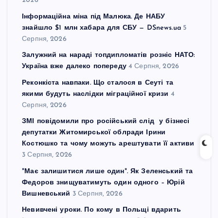
2026
Інформаційна міна під Малюка. Де НАБУ
знайшло $1 млн хабара для СБУ — DSnews.ua
5
Серпня, 2026
Залужний на нараді топдипломатів розніс НАТО:
Україна вже далеко попереду
4 Серпня, 2026
Реконкіста навпаки. Що сталося в Сеуті та
якими будуть наслідки міграційної кризи
4
Серпня, 2026
ЗМІ повідомили про російський слід у бізнесі
депутатки Житомирської облради Ірини
Костюшко та чому можуть арештувати її активи
3 Серпня, 2026
"Має залишитися лише один". Як Зеленський та
Федоров знищуватимуть один одного – Юрій
Вишневський
3 Серпня, 2026
Невивчені уроки. По кому в Польщі вдарить