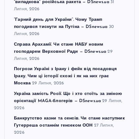
“випадкова” російська ракета — DSnews.ua
31
Липня, 2026
“Гарний день для України”. Чому Трамп
погодився тиснути на Путіна — DSnews.ua
30
Липня, 2026
Справа Арахамії. Чи стане НАБУ новим
господарем Верховної Ради — DSnews.ua
29
Липня, 2026
Погрози Україні з Ірану і фейк від посадовця
Іраку. Чим ці історії схожі і як на них грає
Москва
29 Липня, 2026
Україна замість Росії. Що і хто стоїть за зміною
орієнтації MAGA-блогерів — DSnews.ua
29 Липня,
2026
Банкрутство казни та сенсів. Чи стане наступник
Гутерреша останнім генсеком ООН
27 Липня,
2026