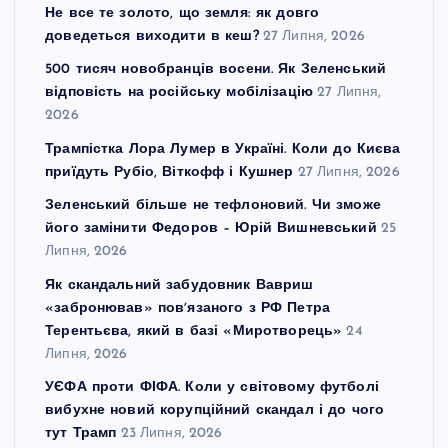
Не все те золото, що земля: як довго
доведеться виходити в кеш?
27 Липня, 2026
500 тисяч новобранців восени. Як Зеленський
відповість на російську мобілізацію
27 Липня,
2026
Трампістка Лора Лумер в Україні. Коли до Києва
приїдуть Рубіо, Віткофф і Кушнер
27 Липня, 2026
Зеленський більше не тефлоновий. Чи зможе
його замінити Федоров – Юрій Вишневський
25
Липня, 2026
Як скандальний забудовник Вавриш
«забронював» повʼязаного з РФ Петра
Терентьєва, який в базі «Миротворець»
24
Липня, 2026
УЄФА проти ФІФА. Коли у світовому футболі
вибухне новий корупційний скандал і до чого
тут Трамп
23 Липня, 2026