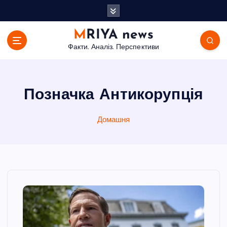
П
е
р
MRIYA news
е
Факти. Аналіз. Перспективи
й
т
и
д
Позначка Антикорупція
о
в
Домашня
м
і
с
т
у