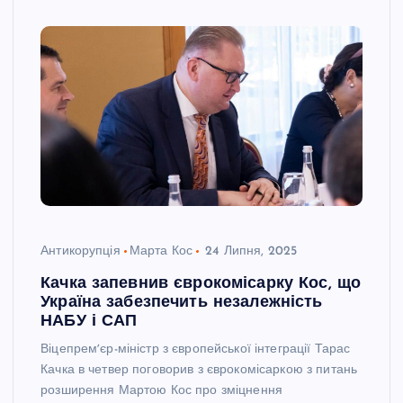
Антикорупція
Марта Кос
24 Липня, 2025
Качка запевнив єврокомісарку Кос, що
Україна забезпечить незалежність
НАБУ і САП
Віцепремʼєр-міністр з європейської інтеграції Тарас
Качка в четвер поговорив з єврокомісаркою з питань
розширення Мартою Кос про зміцнення