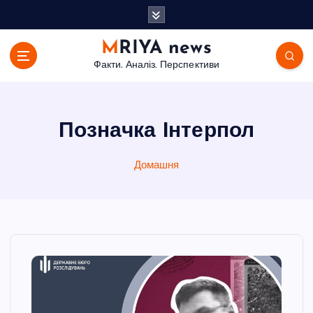
П
е
р
MRIYA news
е
Факти. Аналіз. Перспективи
й
т
и
д
Позначка Інтерпол
о
в
Домашня
м
і
с
т
у