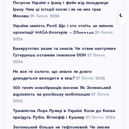
Погрози Україні з Ірану і фейк від посадовця
Іраку. Чим ці історії схожі і як на них грає
Москва
29 Липня, 2026
Україна замість Росії. Що і хто стоїть за зміною
орієнтації MAGA-блогерів — DSnews.ua
29 Липня,
2026
Банкрутство казни та сенсів. Чи стане наступник
Гутерреша останнім генсеком ООН
27 Липня,
2026
Не все те золото, що земля: як довго
доведеться виходити в кеш?
27 Липня, 2026
500 тисяч новобранців восени. Як Зеленський
відповість на російську мобілізацію
27 Липня,
2026
Трампістка Лора Лумер в Україні. Коли до Києва
приїдуть Рубіо, Віткофф і Кушнер
27 Липня, 2026
Зеленський більше не тефлоновий. Чи зможе