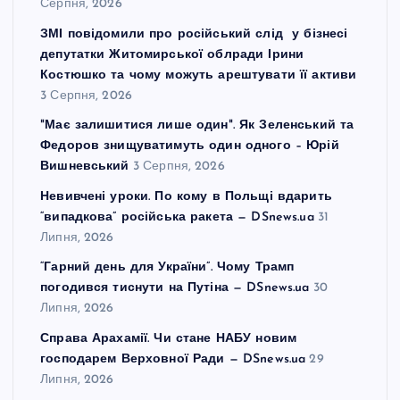
Серпня, 2026
ЗМІ повідомили про російський слід у бізнесі
депутатки Житомирської облради Ірини
Костюшко та чому можуть арештувати її активи
3 Серпня, 2026
"Має залишитися лише один". Як Зеленський та
Федоров знищуватимуть один одного – Юрій
Вишневський
3 Серпня, 2026
Невивчені уроки. По кому в Польщі вдарить
“випадкова” російська ракета — DSnews.ua
31
Липня, 2026
“Гарний день для України”. Чому Трамп
погодився тиснути на Путіна — DSnews.ua
30
Липня, 2026
Справа Арахамії. Чи стане НАБУ новим
господарем Верховної Ради — DSnews.ua
29
Липня, 2026