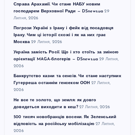
Справа Арахамії. Чи стане НАБУ новим
господарем Верховної Ради — DSnews.ua
29
Липня, 2026
Погрози Україні з Ірану і фейк від посадовця
Іраку. Чим ці історії схожі і як на них грає
Москва
29 Липня, 2026
Україна замість Росії. Що і хто стоїть за зміною
орієнтації MAGA-блогерів — DSnews.ua
29 Липня,
2026
Банкрутство казни та сенсів. Чи стане наступник
Гутерреша останнім генсеком ООН
27 Липня,
2026
Не все те золото, що земля: як довго
доведеться виходити в кеш?
27 Липня, 2026
500 тисяч новобранців восени. Як Зеленський
відповість на російську мобілізацію
27 Липня,
2026