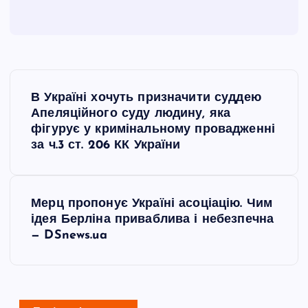
Н
В Україні хочуть призначити суддею
а
Апеляційного суду людину, яка
фігурує у кримінальному провадженні
в
за ч.3 ст. 206 КК України
і
Мерц пропонує Україні асоціацію. Чим
г
ідея Берліна приваблива і небезпечна
— DSnews.ua
а
ц