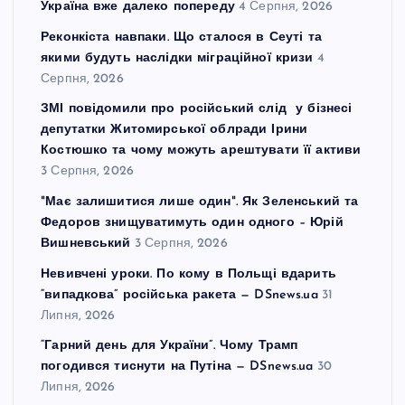
Україна вже далеко попереду
4 Серпня, 2026
Реконкіста навпаки. Що сталося в Сеуті та
якими будуть наслідки міграційної кризи
4
Серпня, 2026
ЗМІ повідомили про російський слід у бізнесі
депутатки Житомирської облради Ірини
Костюшко та чому можуть арештувати її активи
3 Серпня, 2026
"Має залишитися лише один". Як Зеленський та
Федоров знищуватимуть один одного – Юрій
Вишневський
3 Серпня, 2026
Невивчені уроки. По кому в Польщі вдарить
“випадкова” російська ракета — DSnews.ua
31
Липня, 2026
“Гарний день для України”. Чому Трамп
погодився тиснути на Путіна — DSnews.ua
30
Липня, 2026