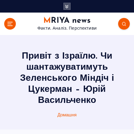
П
е
р
MRIYA news
е
Факти. Аналіз. Перспективи
й
т
и
д
Привіт з Ізраїлю. Чи
о
в
шантажуватимуть
м
Зеленського Міндіч і
і
с
Цукерман – Юрій
т
Васильченко
у
Домашня