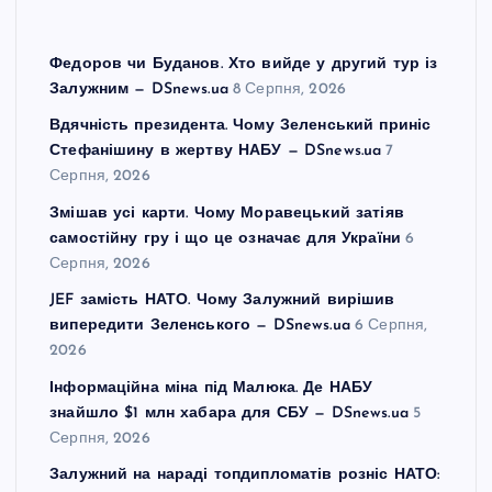
Федоров чи Буданов. Хто вийде у другий тур із
Залужним — DSnews.ua
8 Серпня, 2026
Вдячність президента. Чому Зеленський приніс
Стефанішину в жертву НАБУ — DSnews.ua
7
Серпня, 2026
Змішав усі карти. Чому Моравецький затіяв
самостійну гру і що це означає для України
6
Серпня, 2026
JEF замість НАТО. Чому Залужний вирішив
випередити Зеленського — DSnews.ua
6 Серпня,
2026
Інформаційна міна під Малюка. Де НАБУ
знайшло $1 млн хабара для СБУ — DSnews.ua
5
Серпня, 2026
Залужний на нараді топдипломатів розніс НАТО: