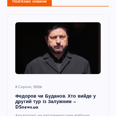
і
Пов'язані новини
я
з
а
п
и
с
8 Серпня, 2026
і
Федоров чи Буданов. Хто вийде у
другий тур із Залужним —
в
DSnews.ua
Аналогічно на парламентських виборах.