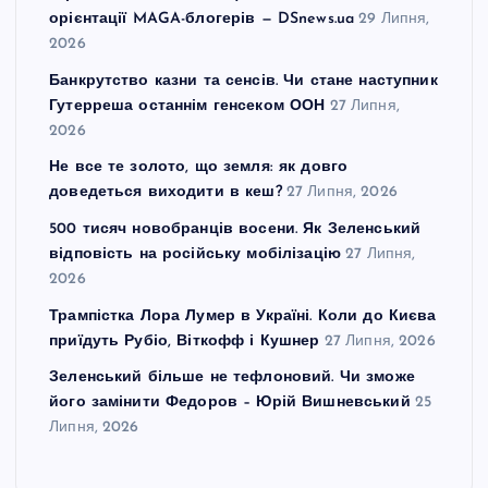
орієнтації MAGA-блогерів — DSnews.ua
29 Липня,
2026
Банкрутство казни та сенсів. Чи стане наступник
Гутерреша останнім генсеком ООН
27 Липня,
2026
Не все те золото, що земля: як довго
доведеться виходити в кеш?
27 Липня, 2026
500 тисяч новобранців восени. Як Зеленський
відповість на російську мобілізацію
27 Липня,
2026
Трампістка Лора Лумер в Україні. Коли до Києва
приїдуть Рубіо, Віткофф і Кушнер
27 Липня, 2026
Зеленський більше не тефлоновий. Чи зможе
його замінити Федоров – Юрій Вишневський
25
Липня, 2026