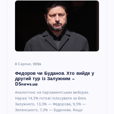
8 Серпня, 2026
Федоров чи Буданов. Хто вийде у
другий тур із Залужним —
DSnews.ua
Аналогічно на парламентських виборах.
Наразі 14,5% готові голосувати за блок
Залужного, 13,3% — Федорова, 9,5% —
Зеленського, 7,3% — Буданова. Якщо