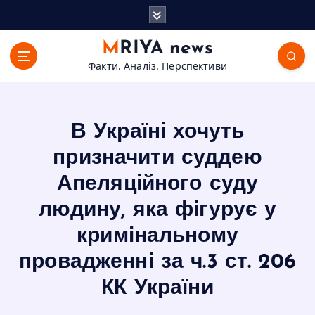
П
е
р
MRIYA news
е
Факти. Аналіз. Перспективи
й
т
и
д
В Україні хочуть
о
в
призначити суддею
м
Апеляційного суду
і
с
людину, яка фігурує у
т
кримінальному
у
провадженні за ч.3 ст. 206
КК України