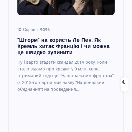
и
с
10 Серпня, 2026
і
“Шторм” на користь Ле Пен. Як
Кремль хитає Францію і чи можна
в
це швидко зупинити
Ну і варто згадати скандал 2014 року, коли
стало відомо про кредит у 9 млн. євро,
отриманий тоді ще “Національним фронтом”
(з 2018-го партія має назву “Національне
об’єднання”) на проведення…