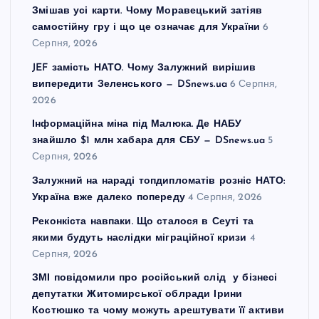
Змішав усі карти. Чому Моравецький затіяв
самостійну гру і що це означає для України
6
Серпня, 2026
JEF замість НАТО. Чому Залужний вирішив
випередити Зеленського — DSnews.ua
6 Серпня,
2026
Інформаційна міна під Малюка. Де НАБУ
знайшло $1 млн хабара для СБУ — DSnews.ua
5
Серпня, 2026
Залужний на нараді топдипломатів розніс НАТО:
Україна вже далеко попереду
4 Серпня, 2026
Реконкіста навпаки. Що сталося в Сеуті та
якими будуть наслідки міграційної кризи
4
Серпня, 2026
ЗМІ повідомили про російський слід у бізнесі
депутатки Житомирської облради Ірини
Костюшко та чому можуть арештувати її активи