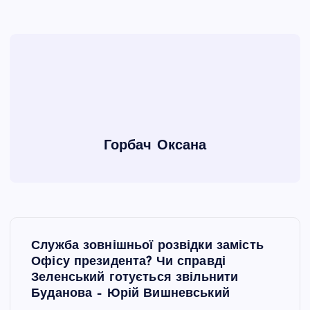
Горбач Оксана
Н
Служба зовнішньої розвідки замість
а
Офісу президента? Чи справді
Зеленський готується звільнити
в
Буданова – Юрій Вишневський