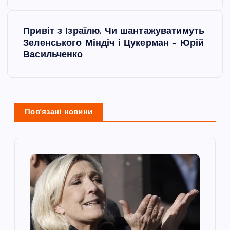
і
Привіт з Ізраїлю. Чи шантажуватимуть
г
Зеленського Міндіч і Цукерман – Юрій
Васильченко
а
ц
і
Пов'язані новини
я
з
а
п