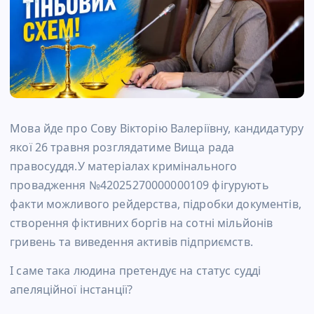
Мова йде про Сову Вікторію Валеріївну, кандидатуру
якої 26 травня розглядатиме Вища рада
правосуддя.У матеріалах кримінального
провадження №42025270000000109 фігурують
факти можливого рейдерства, підробки документів,
створення фіктивних боргів на сотні мільйонів
гривень та виведення активів підприємств.
І саме така людина претендує на статус судді
апеляційної інстанції?