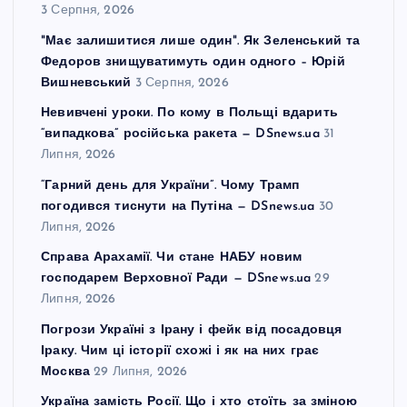
3 Серпня, 2026
"Має залишитися лише один". Як Зеленський та
Федоров знищуватимуть один одного – Юрій
Вишневський
3 Серпня, 2026
Невивчені уроки. По кому в Польщі вдарить
“випадкова” російська ракета — DSnews.ua
31
Липня, 2026
“Гарний день для України”. Чому Трамп
погодився тиснути на Путіна — DSnews.ua
30
Липня, 2026
Справа Арахамії. Чи стане НАБУ новим
господарем Верховної Ради — DSnews.ua
29
Липня, 2026
Погрози Україні з Ірану і фейк від посадовця
Іраку. Чим ці історії схожі і як на них грає
Москва
29 Липня, 2026
Україна замість Росії. Що і хто стоїть за зміною