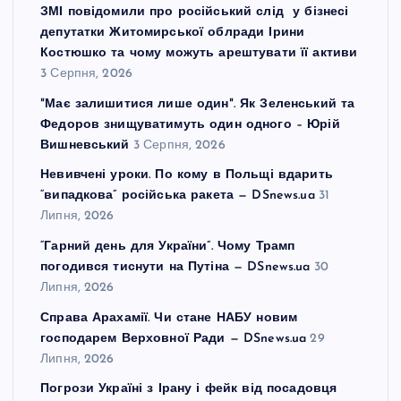
ЗМІ повідомили про російський слід у бізнесі
депутатки Житомирської облради Ірини
Костюшко та чому можуть арештувати її активи
3 Серпня, 2026
"Має залишитися лише один". Як Зеленський та
Федоров знищуватимуть один одного – Юрій
Вишневський
3 Серпня, 2026
Невивчені уроки. По кому в Польщі вдарить
“випадкова” російська ракета — DSnews.ua
31
Липня, 2026
“Гарний день для України”. Чому Трамп
погодився тиснути на Путіна — DSnews.ua
30
Липня, 2026
Справа Арахамії. Чи стане НАБУ новим
господарем Верховної Ради — DSnews.ua
29
Липня, 2026
Погрози Україні з Ірану і фейк від посадовця