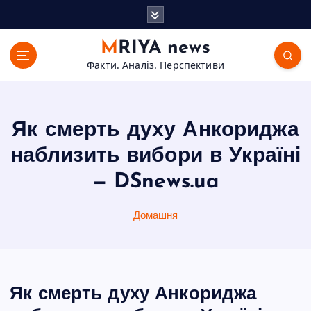
П
е
р
MRIYA news
е
Факти. Аналіз. Перспективи
й
т
и
д
Як смерть духу Анкориджа
о
в
наблизить вибори в Україні
м
— DSnews.ua
і
с
т
Домашня
у
Як смерть духу Анкориджа