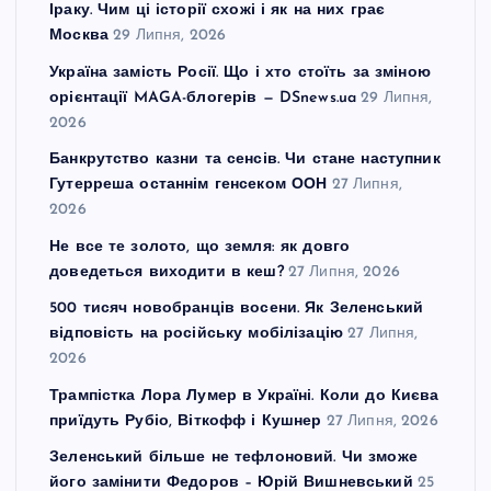
Іраку. Чим ці історії схожі і як на них грає
Москва
29 Липня, 2026
Україна замість Росії. Що і хто стоїть за зміною
орієнтації MAGA-блогерів — DSnews.ua
29 Липня,
2026
Банкрутство казни та сенсів. Чи стане наступник
Гутерреша останнім генсеком ООН
27 Липня,
2026
Не все те золото, що земля: як довго
доведеться виходити в кеш?
27 Липня, 2026
500 тисяч новобранців восени. Як Зеленський
відповість на російську мобілізацію
27 Липня,
2026
Трампістка Лора Лумер в Україні. Коли до Києва
приїдуть Рубіо, Віткофф і Кушнер
27 Липня, 2026
Зеленський більше не тефлоновий. Чи зможе
його замінити Федоров – Юрій Вишневський
25