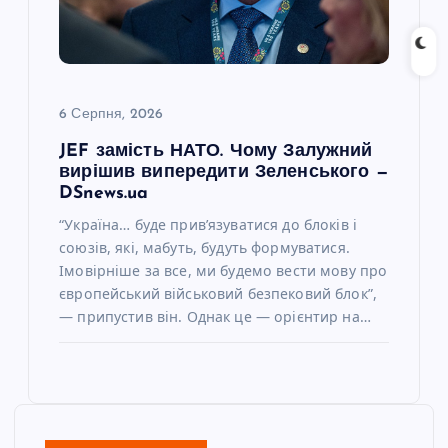
6 Серпня, 2026
JEF замість НАТО. Чому Залужний
вирішив випередити Зеленського —
DSnews.ua
“Україна… буде прив’язуватися до блоків і
союзів, які, мабуть, будуть формуватися.
Імовірніше за все, ми будемо вести мову про
європейський військовий безпековий блок”,
— припустив він. Однак це — орієнтир на…