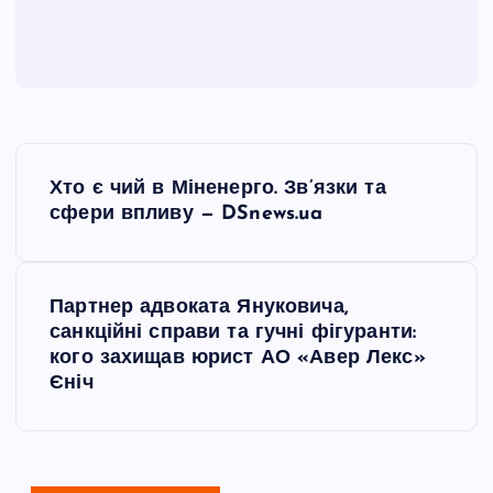
Н
Хто є чий в Міненерго. Зв’язки та
а
сфери впливу — DSnews.ua
в
Партнер адвоката Януковича,
і
санкційні справи та гучні фігуранти:
кого захищав юрист АО «Авер Лекс»
г
Єніч
а
ц