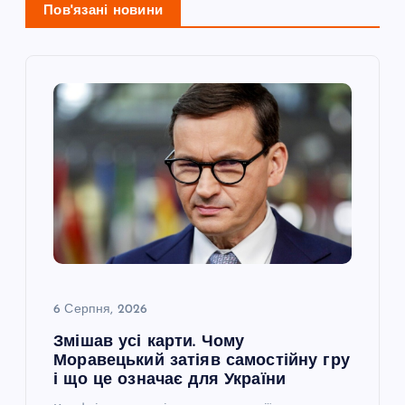
Пов'язані новини
і
я
з
а
п
и
с
6 Серпня, 2026
Змішав усі карти. Чому
і
Моравецький затіяв самостійну гру
і що це означає для України
в