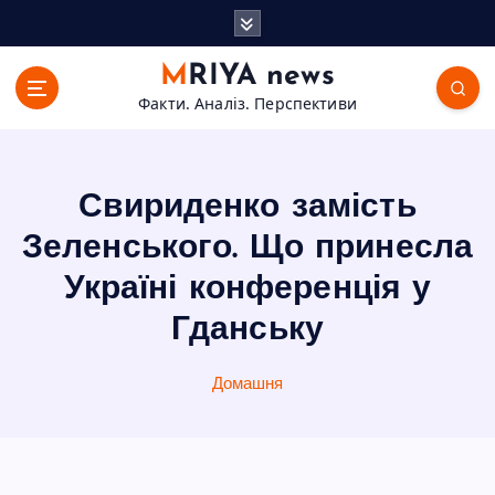
П
е
р
MRIYA news
е
Факти. Аналіз. Перспективи
й
т
и
д
Свириденко замість
о
в
Зеленського. Що принесла
м
Україні конференція у
і
с
Гданську
т
у
Домашня