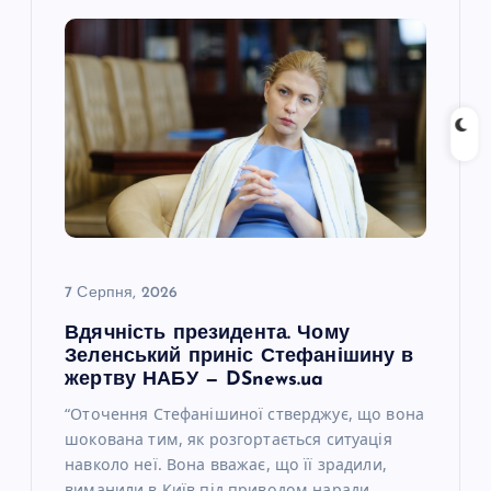
7 Серпня, 2026
Вдячність президента. Чому
Зеленський приніс Стефанішину в
жертву НАБУ — DSnews.ua
“Оточення Стефанішиної стверджує, що вона
шокована тим, як розгортається ситуація
навколо неї. Вона вважає, що її зрадили,
виманили в Київ під приводом наради