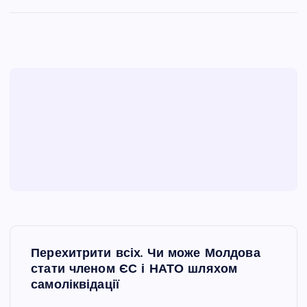
Н
Перехитрити всіх. Чи може Молдова
а
стати членом ЄС і НАТО шляхом
самоліквідації