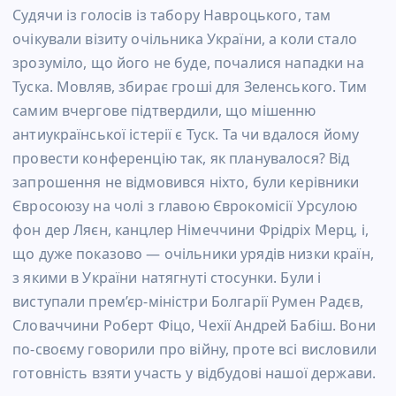
Судячи із голосів із табору Навроцького, там
очікували візиту очільника України, а коли стало
зрозуміло, що його не буде, почалися нападки на
Туска. Мовляв, збирає гроші для Зеленського. Тим
самим вчергове підтвердили, що мішенню
антиукраїнської істерії є Туск. Та чи вдалося йому
провести конференцію так, як планувалося? Від
запрошення не відмовився ніхто, були керівники
Євросоюзу на чолі з главою Єврокомісії Урсулою
фон дер Ляєн, канцлер Німеччини Фрідріх Мерц, і,
що дуже показово — очільники урядів низки країн,
з якими в України натягнуті стосунки. Були і
виступали прем’єр-міністри Болгарії Румен Радєв,
Словаччини Роберт Фіцо, Чехії Андрей Бабіш. Вони
по-своєму говорили про війну, проте всі висловили
готовність взяти участь у відбудові нашої держави.