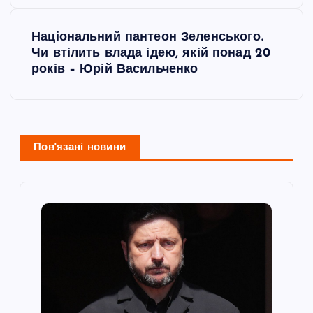
в
і
Національний пантеон Зеленського.
Чи втілить влада ідею, якій понад 20
г
років – Юрій Васильченко
а
ц
Пов'язані новини
і
я
з
а
п