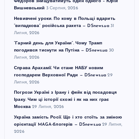
Федоров знищуватимуть один одного – Юрій
Вишневський
3 Серпня, 2026
Невивчені уроки. По кому в Польщі вдарить
“випадкова” російська ракета — DSnews.ua
31
Липня, 2026
“Гарний день для України”. Чому Трамп
погодився тиснути на Путіна — DSnews.ua
30
Липня, 2026
Справа Арахамії. Чи стане НАБУ новим
господарем Верховної Ради — DSnews.ua
29
Липня, 2026
Погрози Україні з Ірану і фейк від посадовця
Іраку. Чим ці історії схожі і як на них грає
Москва
29 Липня, 2026
Україна замість Росії. Що і хто стоїть за зміною
орієнтації MAGA-блогерів — DSnews.ua
29 Липня,
2026