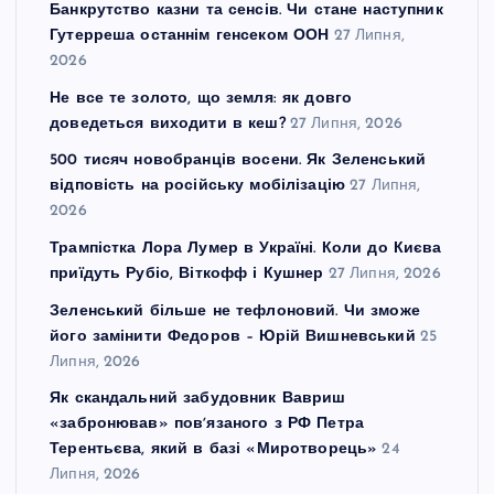
Банкрутство казни та сенсів. Чи стане наступник
Гутерреша останнім генсеком ООН
27 Липня,
2026
Не все те золото, що земля: як довго
доведеться виходити в кеш?
27 Липня, 2026
500 тисяч новобранців восени. Як Зеленський
відповість на російську мобілізацію
27 Липня,
2026
Трампістка Лора Лумер в Україні. Коли до Києва
приїдуть Рубіо, Віткофф і Кушнер
27 Липня, 2026
Зеленський більше не тефлоновий. Чи зможе
його замінити Федоров – Юрій Вишневський
25
Липня, 2026
Як скандальний забудовник Вавриш
«забронював» повʼязаного з РФ Петра
Терентьєва, який в базі «Миротворець»
24
Липня, 2026