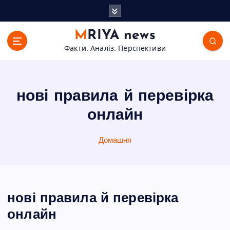
П
е
р
MRIYA news
е
Факти. Аналіз. Перспективи
й
т
и
д
нові правила й перевірка
о
в
онлайн
м
і
Домашня
с
т
у
нові правила й перевірка
онлайн