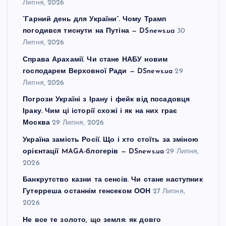
Липня, 2026
“Гарний день для України”. Чому Трамп
погодився тиснути на Путіна — DSnews.ua
30
Липня, 2026
Справа Арахамії. Чи стане НАБУ новим
господарем Верховної Ради — DSnews.ua
29
Липня, 2026
Погрози Україні з Ірану і фейк від посадовця
Іраку. Чим ці історії схожі і як на них грає
Москва
29 Липня, 2026
Україна замість Росії. Що і хто стоїть за зміною
орієнтації MAGA-блогерів — DSnews.ua
29 Липня,
2026
Банкрутство казни та сенсів. Чи стане наступник
Гутерреша останнім генсеком ООН
27 Липня,
2026
Не все те золото, що земля: як довго