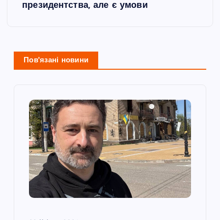
президентства, але є умови
г
а
ц
Пов'язані новини
і
я
з
а
п
и