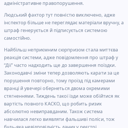
адміністративне правопорушення.
Людський фактор тут повністю виключено, адже
інспектор більше не переглядає матеріали вручну, а
штраф генерується й підписується системою
самостійно.
Найбільш неприємним сюрпризом стала миттєва
реакція системи, адже повідомлення про штраф у
“Дії” часто надходить ще до завершення поїздки.
Законодавчі зміни тепер дозволяють карати за це
порушення повторно, тому проїзд під камерами
вранці й увечері обернеться двома окремими
стягненнями. Тиждень такої їзди може обійтися як
вартість повного КАСКО, що робить ризик
абсолютно невиправданим. Також система
навчилася легко виявляти фальшиві поліси, тож
будь-яка невідповідність даних у реєстрі