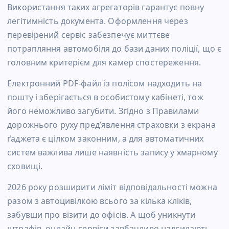
Використання таких агрегаторів гарантує повну
легітимність документа. Оформлення через
перевірений сервіс забезпечує миттєве
потрапляння автомобіля до бази даних поліції, що є
головним критерієм для камер спостереження.
Електронний PDF-файл із полісом надходить на
пошту і зберігається в особистому кабінеті, тож
його неможливо загубити. Згідно з Правилами
дорожнього руху пред’явлення страховки з екрана
ґаджета є цілком законним, а для автоматичних
систем важлива лише наявність запису у хмарному
сховищі.
2026 року розширити ліміт відповідальності можна
разом з автоцивілкою всього за кілька кліків,
забувши про візити до офісів. А щоб уникнути
штрафів, онлайн-сервіси завбачливо надсилають