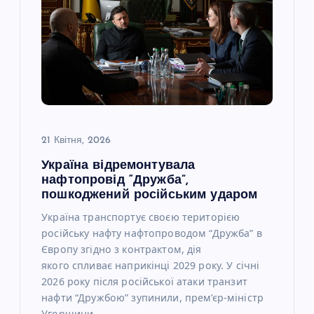
21 Квітня, 2026
Україна відремонтувала
нафтопровід “Дружба”,
пошкоджений російським ударом
Україна транспортує своєю територією
російську нафту нафтопроводом “Дружба” в
Європу згідно з контрактом, дія
якого спливає наприкінці 2029 року. У січні
2026 року після російської атаки транзит
нафти “Дружбою” зупинили, прем’єр-міністр
Угорщини…