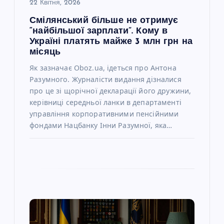
22 Квітня, 2026
с
Смілянський більше не отримує
“найбільшої зарплати”. Кому в
і
Україні платять майже 3 млн грн на
місяць
в
Як зазначає Oboz.ua, ідеться про Антона
Разумного. Журналісти видання дізналися
про це зі щорічної декларації його дружини,
керівниці середньої ланки в департаменті
управління корпоративними пенсійними
фондами Нацбанку Інни Разумної, яка…