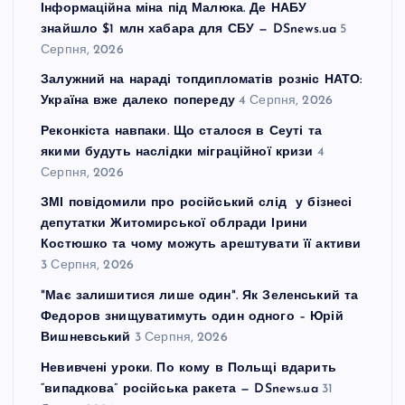
Інформаційна міна під Малюка. Де НАБУ
знайшло $1 млн хабара для СБУ — DSnews.ua
5
Серпня, 2026
Залужний на нараді топдипломатів розніс НАТО:
Україна вже далеко попереду
4 Серпня, 2026
Реконкіста навпаки. Що сталося в Сеуті та
якими будуть наслідки міграційної кризи
4
Серпня, 2026
ЗМІ повідомили про російський слід у бізнесі
депутатки Житомирської облради Ірини
Костюшко та чому можуть арештувати її активи
3 Серпня, 2026
"Має залишитися лише один". Як Зеленський та
Федоров знищуватимуть один одного – Юрій
Вишневський
3 Серпня, 2026
Невивчені уроки. По кому в Польщі вдарить
“випадкова” російська ракета — DSnews.ua
31