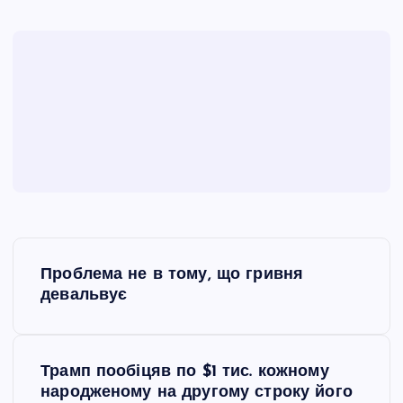
Н
Проблема не в тому, що гривня
а
девальвує
в
Трамп пообіцяв по $1 тис. кожному
і
народженому на другому строку його