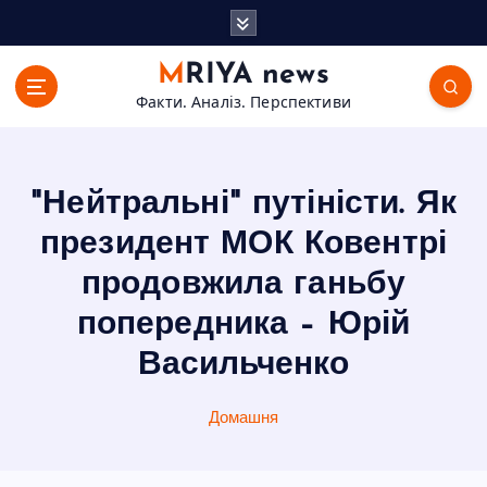
П
е
р
MRIYA news
е
Факти. Аналіз. Перспективи
й
т
и
д
"Нейтральні" путіністи. Як
о
в
президент МОК Ковентрі
м
продовжила ганьбу
і
с
попередника – Юрій
т
Васильченко
у
Домашня