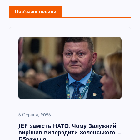
ц
і
Пов'язані новини
я
з
а
п
и
с
6 Серпня, 2026
і
JEF замість НАТО. Чому Залужний
вирішив випередити Зеленського —
в
DSnews.ua