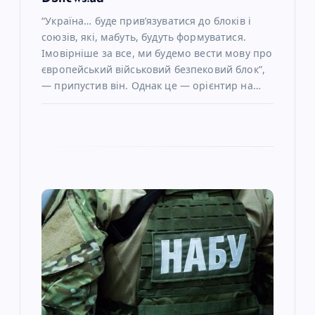
“Україна… буде прив’язуватися до блоків і
союзів, які, мабуть, будуть формуватися.
Імовірніше за все, ми будемо вести мову про
європейський військовий безпековий блок”,
— припустив він. Однак це — орієнтир на…