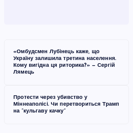
Н
«Омбудсмен Лубінець каже, що
а
Україну залишила третина населення.
Кому вигідна ця риторика?» — Сергій
в
Лямець
і
Протести через убивство у
г
Міннеаполісі. Чи перетвориться Трамп
на “кульгаву качку”
а