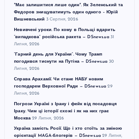
"Має залишитися лише один". Як Зеленський та
Федоров знищуватимуть один одного – Юрій
Вишневський
3 Серпня, 2026
Невивчені уроки. По кому в Польщі вдарить
“випадкова” російська ракета — DSnews.ua
31
Липня, 2026
“Гарний день для України”. Чому Трамп
погодився тиснути на Путіна — DSnews.ua
30
Липня, 2026
Справа Арахамії. Чи стане НАБУ новим
господарем Верховної Ради — DSnews.ua
29
Липня, 2026
Погрози Україні з Ірану і фейк від посадовця
Іраку. Чим ці історії схожі і як на них грає
Москва
29 Липня, 2026
Україна замість Росії. Що і хто стоїть за зміною
орієнтації MAGA-блогерів — DSnews.ua
29 Липня,