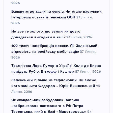
2026
Банкрутство казни та сенсів. Чи стане наступник
Гутерреша останнім генсеком ООН
27 Липня,
2026
Не все те золото, що земля: як довго
доведеться виходити в кеш?
27 Липня, 2026
500 тисяч новобранців восени. Як Зеленський
відповість на російську мобілізацію
27 Липня,
2026
Трампістка Лора Лумер в Україні. Коли до Києва
приїдуть Рубіо, Віткофф і Кушнер
27 Липня, 2026
Зеленський більше не тефлоновий. Чи зможе
його замінити Федоров – Юрій Вишневський
25
Липня, 2026
Як скандальний забудовник Вавриш
«забронював» повʼязаного з РФ Петра
Терентьєва, який в базі «Миротворець»
24