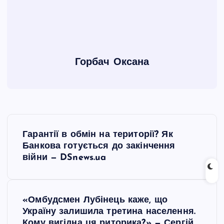
Горбач Оксана
Н
Гарантії в обмін на території? Як
а
Банкова готується до закінчення
війни — DSnews.ua
в
і
«Омбудсмен Лубінець каже, що
Україну залишила третина населення.
г
Кому вигідна ця риторика?» — Сергій