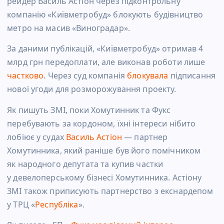
рейдер Василь Астіон через підконтрольну
компанію «Київметробуд» блокують будівництво
метро на масив «Виноградар».
За даними публікацій, «Київметробуд» отримав 4
млрд грн передоплати, але виконав роботи лише
частково
. Через суд компанія
блокувала
підписання
нової угоди для розморожування проекту.
Як пишуть ЗМІ, поки Хомутинник та Фукс
перебувають за кордоном, їхні інтереси нібито
лобіює у судах
Василь Астіон
— партнер
Хомутинника, який раніше був його помічником
як народного депутата та купив частки
у девелоперському бізнесі Хомутинника. Астіону
ЗМІ також приписують партнерство з екснардепом
у ТРЦ «
Республіка
».