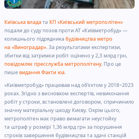
Київська влада
та
КП «Київський метрополітен»
подали до суду позов проти АТ «Київметробуд» —
колишнього підрядника
будівництва метро
на «Виноградар»
. За результатами експертизи,
збитки від затримки робіт оцінено у 2,3 млрд грн,
повідомляє пресслужба метрополітену
. Про це
пише
видання Факти юа
.
«Київметробуд» працював над об’єктом у 2018−2023
роках. Згідно з висновком експертів, невиконання
робіт у строки, встановлені договором, спричинило
значну матеріальну шкоду Києву. Окрім цього,
метрополітен має право вимагати неустойку
та штраф у розмірі 1,36 млрд грн за порушення
строків завершення будівництва та здачі станцій