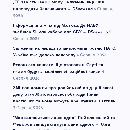
JEF замість НАТО. Чому Залужний вирішив
випередити Зеленського — DSnews.ua
6 Серпня,
2026
Інформаційна міна під Малюка. Де НАБУ
знайшло $1 млн хабара для СБУ — DSnews.ua
5
Серпня, 2026
Залужний на нараді топдипломатів розніс НАТО:
Україна вже далеко попереду
4 Серпня, 2026
Реконкіста навпаки. Що сталося в Сеуті та
якими будуть наслідки міграційної кризи
4
Серпня, 2026
ЗМІ повідомили про російський слід у бізнесі
депутатки Житомирської облради Ірини
Костюшко та чому можуть арештувати її активи
3 Серпня, 2026
"Має залишитися лише один". Як Зеленський та
Федоров знищуватимуть один одного – Юрій