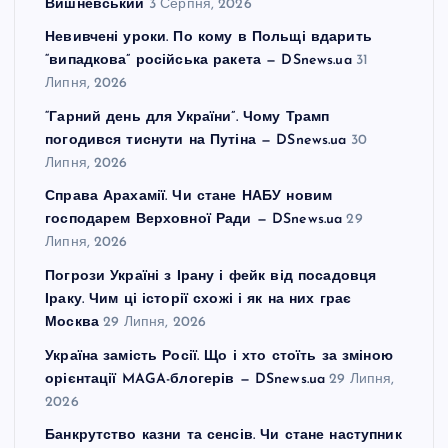
Вишневський
3 Серпня, 2026
Невивчені уроки. По кому в Польщі вдарить
“випадкова” російська ракета — DSnews.ua
31
Липня, 2026
“Гарний день для України”. Чому Трамп
погодився тиснути на Путіна — DSnews.ua
30
Липня, 2026
Справа Арахамії. Чи стане НАБУ новим
господарем Верховної Ради — DSnews.ua
29
Липня, 2026
Погрози Україні з Ірану і фейк від посадовця
Іраку. Чим ці історії схожі і як на них грає
Москва
29 Липня, 2026
Україна замість Росії. Що і хто стоїть за зміною
орієнтації MAGA-блогерів — DSnews.ua
29 Липня,
2026
Банкрутство казни та сенсів. Чи стане наступник