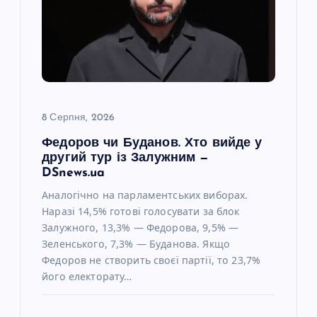
8 Серпня, 2026
Федоров чи Буданов. Хто вийде у
другий тур із Залужним —
DSnews.ua
Аналогічно на парламентських виборах.
Наразі 14,5% готові голосувати за блок
Залужного, 13,3% — Федорова, 9,5% —
Зеленського, 7,3% — Буданова. Якщо
Федоров не створить своєї партії, то 23,7%
його електорату…