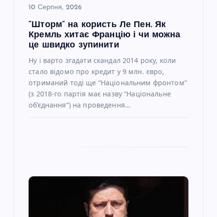
10 Серпня, 2026
і
“Шторм” на користь Ле Пен. Як
Кремль хитає Францію і чи можна
в
це швидко зупинити
Ну і варто згадати скандал 2014 року, коли
стало відомо про кредит у 9 млн. євро,
отриманий тоді ще “Національним фронтом”
(з 2018-го партія має назву “Національне
об’єднання”) на проведення…