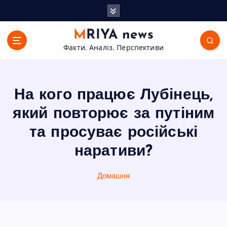
П
е
р
MRIYA news
е
Факти. Аналіз. Перспективи
й
т
и
д
На кого працює Лубінець,
о
в
який повторює за путіним
м
та просуває російські
і
с
наративи?
т
у
Домашня