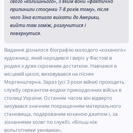
свого «колишнього», з яким вони «фактично
припинили стосунки 7-8 років тому», після
чого Зіна встигла виїхати до Америки,
вийти там заміж, розлучитися і
повернутися.
Видання дізналося біографію молодого «коханого»
художниці, який народився і виріс у Фастові в
родині з дуже скромним достатком. Навчався в
місцевій школі, виховувався на піснях
Моргенштерна. Зараз (усі 3 роки війни) проходить
службу сержантом-водієм прикордонних військ в
столиці України. Останнім часом він відверто
хизувався значним покращенням матеріального
становища, подарованим коханою джипом і, за
зізнаннями колег по службі, «більш ніж
вольготними умовами».