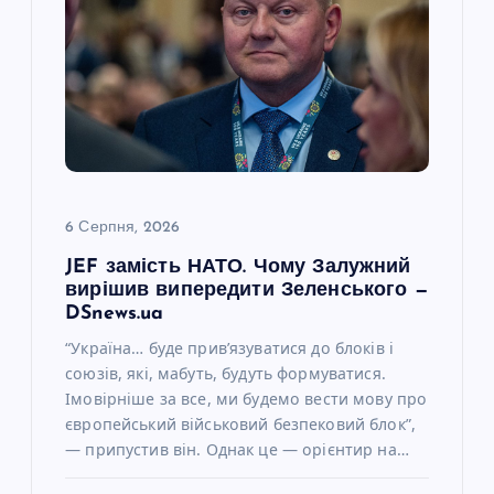
6 Серпня, 2026
JEF замість НАТО. Чому Залужний
вирішив випередити Зеленського —
DSnews.ua
“Україна… буде прив’язуватися до блоків і
союзів, які, мабуть, будуть формуватися.
Імовірніше за все, ми будемо вести мову про
європейський військовий безпековий блок”,
— припустив він. Однак це — орієнтир на…