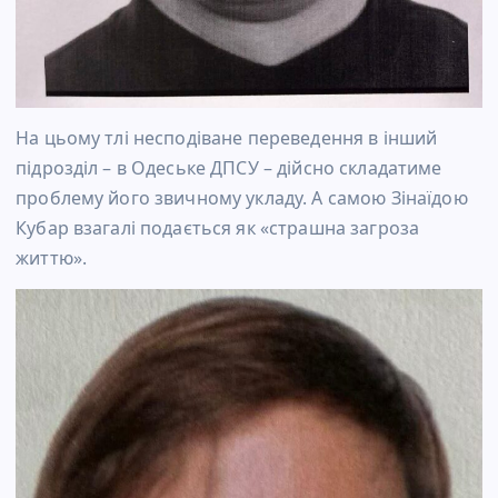
На цьому тлі несподіване переведення в інший
підрозділ – в Одеське ДПСУ – дійсно складатиме
проблему його звичному укладу. А самою Зінаїдою
Кубар взагалі подається як «страшна загроза
життю».