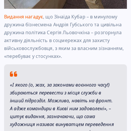
Видання нагадує
, що Зінаїда Кубар – в минулому
дружина бізнесмена Андрія Губського та цивільна
дружина політика Сергія Льовочкіна – розгорнула
активну діяльність в соцмережах для захисту
військовослужбовця, з яким за власним зізнанням,
«перебуває у стосунках».
«І якого (о, жах, за законами воєнного часу!)
збираються перевести з місця служби в
інший підрозділ. Можливо, навіть на фронт.
А адже командири в Києві ним задоволені», –
цитує видання, зазначаючи, що сама
художниця називає винуватцем переведення