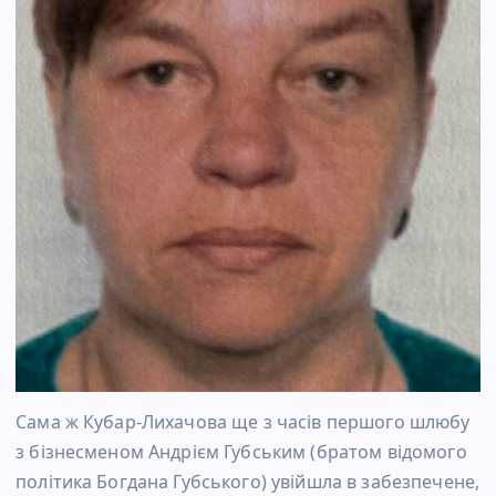
Сама ж Кубар-Лихачова ще з часів першого шлюбу
з бізнесменом Андрієм Губським (братом відомого
політика Богдана Губського) увійшла в забезпечене,