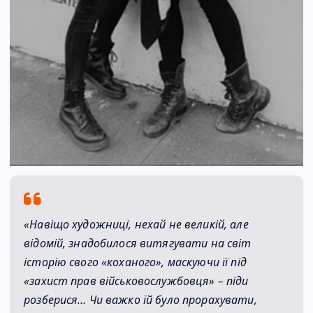
«Навіщо художниці, нехай не великій, але
відомій, знадобилося витягувати на світ
історію свого «коханого», маскуючи її під
«захист прав військовослужбовця» – піди
розберися… Чи важко їй було прорахувати,