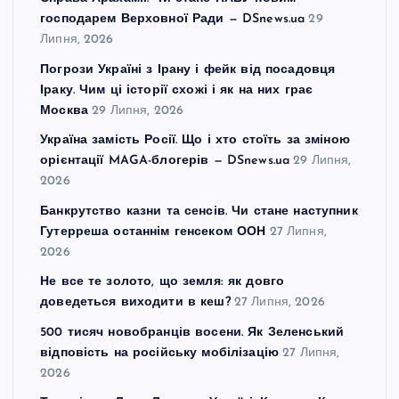
господарем Верховної Ради — DSnews.ua
29
Липня, 2026
Погрози Україні з Ірану і фейк від посадовця
Іраку. Чим ці історії схожі і як на них грає
Москва
29 Липня, 2026
Україна замість Росії. Що і хто стоїть за зміною
орієнтації MAGA-блогерів — DSnews.ua
29 Липня,
2026
Банкрутство казни та сенсів. Чи стане наступник
Гутерреша останнім генсеком ООН
27 Липня,
2026
Не все те золото, що земля: як довго
доведеться виходити в кеш?
27 Липня, 2026
500 тисяч новобранців восени. Як Зеленський
відповість на російську мобілізацію
27 Липня,
2026