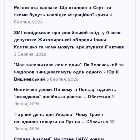
Реконкіста навпаки. Що сталося в Сеуті та
якими будуть наслідки міграційної кризи
4
Серпня, 2026
ЗМІ повідомили про російський слід у бізнесі
депутатки Житомирської облради Ірини
Костюшко та чому можуть арештувати її активи
3 Серпня, 2026
"Має залишитися лише один". Як Зеленський та
Федоров знищуватимуть один одного – Юрій
Вишневський
3 Серпня, 2026
Невивчені уроки. По кому в Польщі вдарить
“випадкова” російська ракета — DSnews.ua
31
Липня, 2026
“Гарний день для України”. Чому Трамп
погодився тиснути на Путіна — DSnews.ua
30
Липня, 2026
Справа Арахамії. Чи стане НАБУ новим