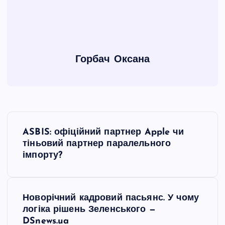
Горбач Оксана
Н
ASBIS: офіційний партнер Apple чи
а
тіньовий партнер паралельного
імпорту?
в
і
Новорічний кадровий пасьянс. У чому
логіка рішень Зеленського —
г
DSnews.ua