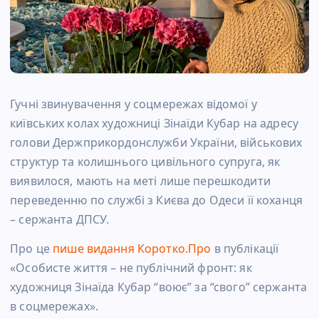
Гучні звинувачення у соцмережах відомої у
київських колах художниці Зінаїди Кубар на адресу
голови Держприкордонслужби України, військових
структур та колишнього цивільного супруга, як
виявилося, мають на меті лише перешкодити
переведенню по службі з Києва до Одеси її коханця
– сержанта ДПСУ.
Про це
пише видання Коротко.Про
в публікації
«Особисте життя – не публічний фронт: як
художниця Зінаїда Кубар “воює” за “свого” сержанта
в соцмережах».