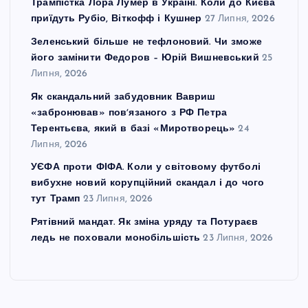
Трампістка Лора Лумер в Україні. Коли до Києва
приїдуть Рубіо, Віткофф і Кушнер
27 Липня, 2026
Зеленський більше не тефлоновий. Чи зможе
його замінити Федоров – Юрій Вишневський
25
Липня, 2026
Як скандальний забудовник Вавриш
«забронював» повʼязаного з РФ Петра
Терентьєва, який в базі «Миротворець»
24
Липня, 2026
УЄФА проти ФІФА. Коли у світовому футболі
вибухне новий корупційний скандал і до чого
тут Трамп
23 Липня, 2026
Рятівний мандат. Як зміна уряду та Потураєв
ледь не поховали монобільшість
23 Липня, 2026