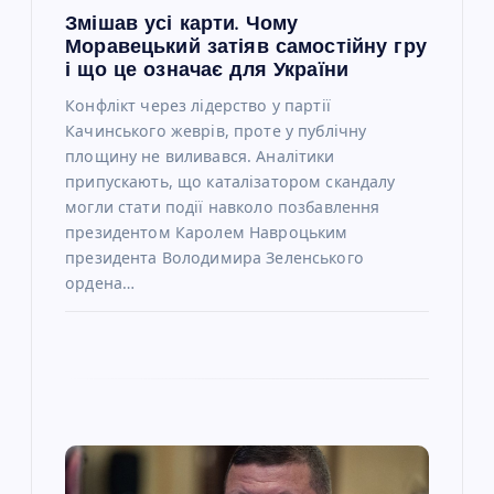
Змішав усі карти. Чому
і
Моравецький затіяв самостійну гру
і що це означає для України
в
Конфлікт через лідерство у партії
Качинського жеврів, проте у публічну
площину не виливався. Аналітики
припускають, що каталізатором скандалу
могли стати події навколо позбавлення
президентом Каролем Навроцьким
президента Володимира Зеленського
ордена…