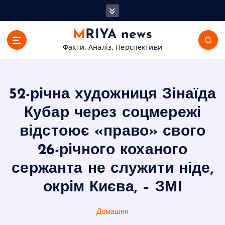
П
е
р
MRIYA news
е
Факти. Аналіз. Перспективи
й
т
и
д
52-річна художниця Зінаїда
о
в
Кубар через соцмережі
м
відстоює «право» свого
і
с
26-річного коханого
т
сержанта не служити ніде,
у
окрім Києва, – ЗМІ
Домашня