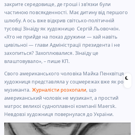
закрите середовище, де гроші і зв’язки були
частиною повсякденності. Має дитину від першого
шлюбу. А ось вже відкрив світсько-політичній
тусовці Зінаїду як художницю
Сергій Льовочкін.
«Хто не прийде на показ дружини — хай навіть
цивільної — глави Адміністрації президента і не
захопиться? Захоплювалися. Зінаїду це
влаштовувало», – пише КП.
Свого американського чоловіка Майка Пенквітця
художниця представляла у соцмережах вже як рок-
музиканта.
Журналісти розкопали
, що
американський чоловік не музикант, а простий
матрос великої судноплавної компанії Maersk.
Невдовзі художниця повернулася до України.