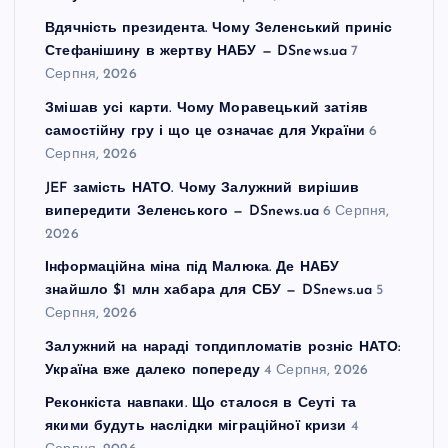
Вдячність президента. Чому Зеленський приніс
Стефанішину в жертву НАБУ — DSnews.ua
7
Серпня, 2026
Змішав усі карти. Чому Моравецький затіяв
самостійну гру і що це означає для України
6
Серпня, 2026
JEF замість НАТО. Чому Залужний вирішив
випередити Зеленського — DSnews.ua
6 Серпня,
2026
Інформаційна міна під Малюка. Де НАБУ
знайшло $1 млн хабара для СБУ — DSnews.ua
5
Серпня, 2026
Залужний на нараді топдипломатів розніс НАТО:
Україна вже далеко попереду
4 Серпня, 2026
Реконкіста навпаки. Що сталося в Сеуті та
якими будуть наслідки міграційної кризи
4