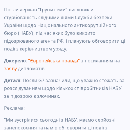
Посли держав “Групи семи” висловили
стурбованість слідчими діями Служби безпеки
України щодо Національного антикорупційного
бюро (НАБУ), під час яких було викрито
підозрюваного агента РФ, і планують обговорити ці
події з керівництвом уряду.
Джерело
:
“Європейська правда”
з посиланням на
заяву
дипломатів
Деталі
: Посли G7 зазначили, що уважно стежать за
розслідуванням щодо кількох співробітників НАБУ
за підозрою в злочинах.
Реклама:
“Ми зустрілися сьогодні з НАБУ, маємо серйозні
занепокоєння та намір обговорити ці події з