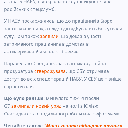
апарату НАБУ, підозрюваного у шпигунстві для
російських спецслужб.
У НАБУ поскаржились, що до працівників Бюро
застосували силу, а слідчі дії відбувались без ухвали
суду. Там також
заявили
, що доказів участі
затриманого працівника відомства в
антидержавній діяльності немає.
Паралельно Спеціалізована антикорупційна
прокуратура
стверджувала
, що СБУ отримала
доступ до всіх спецоперацій НАБУ. У СБУ це пізніше
спростували.
Що було раніше
: Минулого тижня посли
G7
закликали новий уряд
на чолі з Юлією
Свириденко до подальшої роботи над реформами
Читайте також
:
“Маю сказати відверто: почався