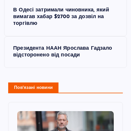
Н
В Одесі затримали чиновника, який
а
вимагав хабар $2700 за дозвіл на
торгівлю
в
і
Президента НААН Ярослава Гадзало
відсторонено від посади
г
а
ц
Пов'язані новини
і
я