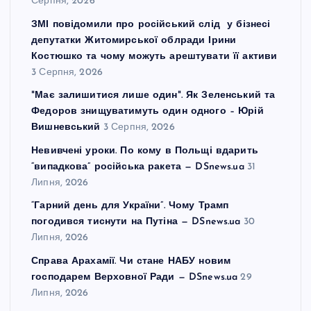
Серпня, 2026
ЗМІ повідомили про російський слід у бізнесі
депутатки Житомирської облради Ірини
Костюшко та чому можуть арештувати її активи
3 Серпня, 2026
"Має залишитися лише один". Як Зеленський та
Федоров знищуватимуть один одного – Юрій
Вишневський
3 Серпня, 2026
Невивчені уроки. По кому в Польщі вдарить
“випадкова” російська ракета — DSnews.ua
31
Липня, 2026
“Гарний день для України”. Чому Трамп
погодився тиснути на Путіна — DSnews.ua
30
Липня, 2026
Справа Арахамії. Чи стане НАБУ новим
господарем Верховної Ради — DSnews.ua
29
Липня, 2026