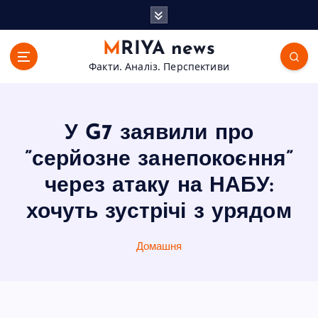
П
е
р
MRIYA news
е
Факти. Аналіз. Перспективи
й
т
и
д
У G7 заявили про
о
в
”серйозне занепокоєння”
м
через атаку на НАБУ:
і
с
хочуть зустрічі з урядом
т
у
Домашня