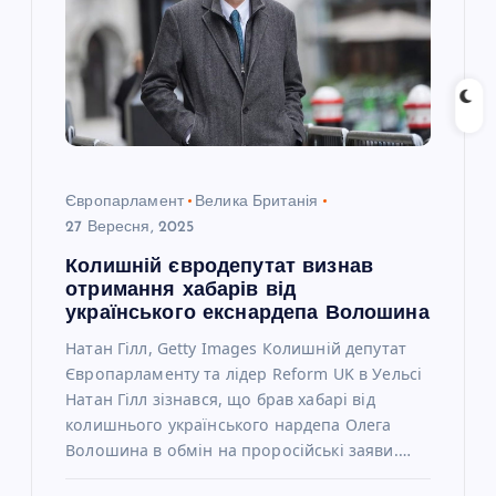
з
а
п
и
Європарламент
Велика Британія
с
27 Вересня, 2025
Колишній євродепутат визнав
і
отримання хабарів від
українського екснардепа Волошина
в
Натан Гілл, Getty Images Колишній депутат
Європарламенту та лідер Reform UK в Уельсі
Натан Гілл зізнався, що брав хабарі від
колишнього українського нардепа Олега
Волошина в обмін на проросійські заяви.…