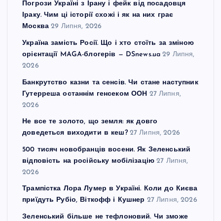
Погрози Україні з Ірану і фейк від посадовця
Іраку. Чим ці історії схожі і як на них грає
Москва
29 Липня, 2026
Україна замість Росії. Що і хто стоїть за зміною
орієнтації MAGA-блогерів — DSnews.ua
29 Липня,
2026
Банкрутство казни та сенсів. Чи стане наступник
Гутерреша останнім генсеком ООН
27 Липня,
2026
Не все те золото, що земля: як довго
доведеться виходити в кеш?
27 Липня, 2026
500 тисяч новобранців восени. Як Зеленський
відповість на російську мобілізацію
27 Липня,
2026
Трампістка Лора Лумер в Україні. Коли до Києва
приїдуть Рубіо, Віткофф і Кушнер
27 Липня, 2026
Зеленський більше не тефлоновий. Чи зможе