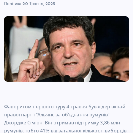
Політика
20 Травня, 2025
Фаворитом першого туру 4 травня був лідер вкрай
правої партії “Альянс за об’єднання румунів”
Джордже Сіміон. Він отримав підтримку 3,86 млн
румунів, тобто 41% від загальної кількості виборців,