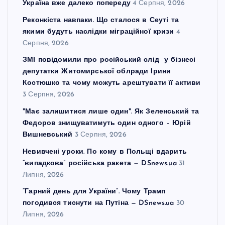
Україна вже далеко попереду
4 Серпня, 2026
Реконкіста навпаки. Що сталося в Сеуті та
якими будуть наслідки міграційної кризи
4
Серпня, 2026
ЗМІ повідомили про російський слід у бізнесі
депутатки Житомирської облради Ірини
Костюшко та чому можуть арештувати її активи
3 Серпня, 2026
"Має залишитися лише один". Як Зеленський та
Федоров знищуватимуть один одного – Юрій
Вишневський
3 Серпня, 2026
Невивчені уроки. По кому в Польщі вдарить
“випадкова” російська ракета — DSnews.ua
31
Липня, 2026
“Гарний день для України”. Чому Трамп
погодився тиснути на Путіна — DSnews.ua
30
Липня, 2026