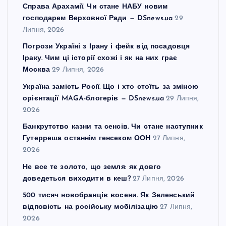
Справа Арахамії. Чи стане НАБУ новим
господарем Верховної Ради — DSnews.ua
29
Липня, 2026
Погрози Україні з Ірану і фейк від посадовця
Іраку. Чим ці історії схожі і як на них грає
Москва
29 Липня, 2026
Україна замість Росії. Що і хто стоїть за зміною
орієнтації MAGA-блогерів — DSnews.ua
29 Липня,
2026
Банкрутство казни та сенсів. Чи стане наступник
Гутерреша останнім генсеком ООН
27 Липня,
2026
Не все те золото, що земля: як довго
доведеться виходити в кеш?
27 Липня, 2026
500 тисяч новобранців восени. Як Зеленський
відповість на російську мобілізацію
27 Липня,
2026