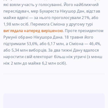
які взяли участь у голосуванні. Його найближчий
переслідувач, мер Бухареста Нікушор Дан, відстав
майже вдвічі — за нього проголосували 21%, або
1,98 млн осіб. Перемога Сіміона у другому турі
виглядала наперед вирішеною
. Проте президентом
Румунії обрано Нікушора Дана. 18 травня його
підтримали 53,6%, або 6,17 млн, а Сіміона — 46,4%,
або 5,34 млн виборців. За два тижні Дану вдалося
наростити свій електорат більш ніж утричі (з менш
ніж 2 млн до майже 6,2 млн осіб).