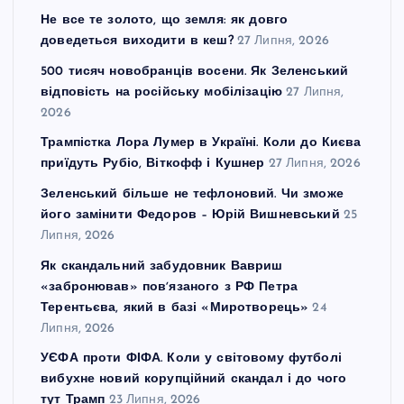
Не все те золото, що земля: як довго
доведеться виходити в кеш?
27 Липня, 2026
500 тисяч новобранців восени. Як Зеленський
відповість на російську мобілізацію
27 Липня,
2026
Трампістка Лора Лумер в Україні. Коли до Києва
приїдуть Рубіо, Віткофф і Кушнер
27 Липня, 2026
Зеленський більше не тефлоновий. Чи зможе
його замінити Федоров – Юрій Вишневський
25
Липня, 2026
Як скандальний забудовник Вавриш
«забронював» повʼязаного з РФ Петра
Терентьєва, який в базі «Миротворець»
24
Липня, 2026
УЄФА проти ФІФА. Коли у світовому футболі
вибухне новий корупційний скандал і до чого
тут Трамп
23 Липня, 2026