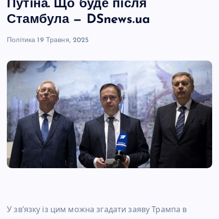
Путіна. Що буде після
Стамбула — DSnews.ua
Політика
19 Травня, 2025
У зв’язку із цим можна згадати заяву Трампа в