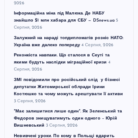
2026
Інформаційна міна під Малюка. Де НАБУ
знайшло $1 млн хабара для СБУ — DSnews.ua
5
Серпня, 2026
Залужний на нараді топдипломатів розніс НАТО:
Україна вже далеко попереду
4 Серпня, 2026
Реконкіста навпаки. Що сталося в Сеуті та
якими будуть наслідки міграційної кризи
4
Серпня, 2026
ЗМІ повідомили про російський слід у бізнесі
депутатки Житомирської облради Ірини
Костюшко та чому можуть арештувати її активи
3 Серпня, 2026
"Має залишитися лише один". Як Зеленський та
Федоров знищуватимуть один одного – Юрій
Вишневський
3 Серпня, 2026
Невивчені уроки. По кому в Польщі вдарить