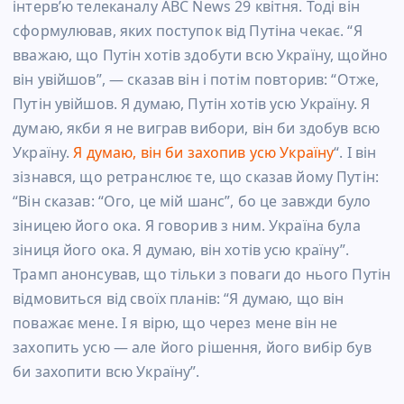
інтерв’ю телеканалу ABC News 29 квітня. Тоді він
сформулював, яких поступок від Путіна чекає. “Я
вважаю, що Путін хотів здобути всю Україну, щойно
він увійшов”, — сказав він і потім повторив: “Отже,
Путін увійшов. Я думаю, Путін хотів усю Україну. Я
думаю, якби я не виграв вибори, він би здобув всю
Україну.
Я думаю, він би захопив усю Україну
“. І він
зізнався, що ретранслює те, що сказав йому Путін:
“Він сказав: “Ого, це мій шанс”, бо це завжди було
зіницею його ока. Я говорив з ним. Україна була
зіниця його ока. Я думаю, він хотів усю країну”.
Трамп анонсував, що тільки з поваги до нього Путін
відмовиться від своїх планів: “Я думаю, що він
поважає мене. І я вірю, що через мене він не
захопить усю — але його рішення, його вибір був
би захопити всю Україну”.