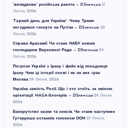
“випадкова” російська ракета — DSnews.ua
31
Липня, 2026
“Гарний день для України”. Чому Трамп
погодився тиснути на Путіна — DSnews.ua
30
Липня, 2026
Справа Арахамії. Чи стане НАБУ новим
господарем Верховної Ради — DSnews.ua
29
Липня, 2026
Погрози Україні з Ірану і фейк від посадовця
Іраку. Чим ці історії схожі і як на них грає
Москва
29 Липня, 2026
Україна замість Росії. Що і хто стоїть за зміною
орієнтації MAGA-блогерів — DSnews.ua
29 Липня,
2026
Банкрутство казни та сенсів. Чи стане наступник
Гутерреша останнім генсеком ООН
27 Липня,
2026