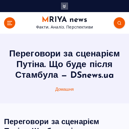
П
е
р
MRIYA news
е
Факти. Аналіз. Перспективи
й
т
и
д
Переговори за сценарієм
о
в
Путіна. Що буде після
м
Стамбула — DSnews.ua
і
с
т
Домашня
у
Переговори за сценарієм