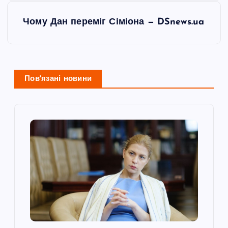
і
Чому Дан переміг Сіміона — DSnews.ua
г
а
Пов'язані новини
ц
і
я
з
а
п