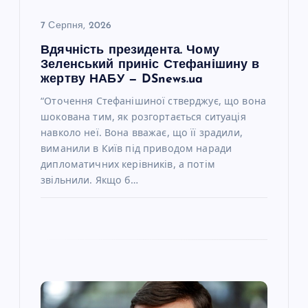
и
7 Серпня, 2026
с
Вдячність президента. Чому
Зеленський приніс Стефанішину в
жертву НАБУ — DSnews.ua
і
“Оточення Стефанішиної стверджує, що вона
шокована тим, як розгортається ситуація
в
навколо неї. Вона вважає, що її зрадили,
виманили в Київ під приводом наради
дипломатичних керівників, а потім
звільнили. Якщо б…