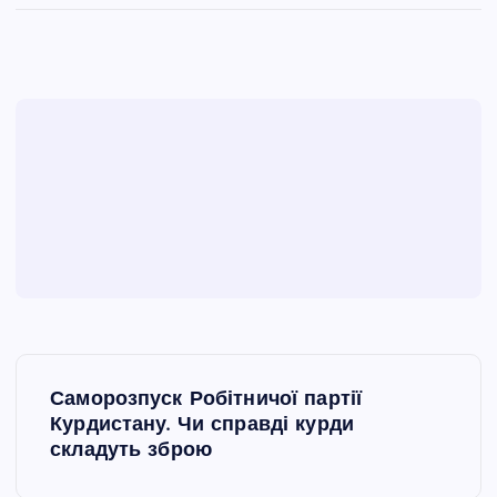
Н
Саморозпуск Робітничої партії
а
Курдистану. Чи справді курди
складуть зброю
в