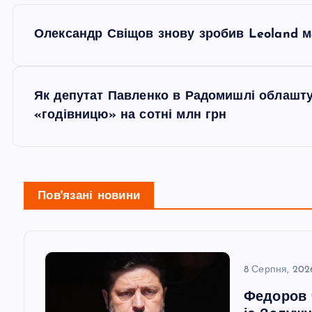
Н
Олександр Свіщов знову зробив Leoland ма
а
в
Як депутат Павленко в Радомишлі облашту
«годівницю» на сотні млн грн
і
г
Пов'язані новини
а
ц
8 Серпня, 202
і
Федоров 