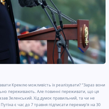
авати Кремлю можливість їх реалізувати? “Зараз вони
льно переживають. Але повинні переживати, що ця
казав Зеленський. Хід думок правильний, та чи не
Путіна є час до 7 травня підписати перемир’я на 30