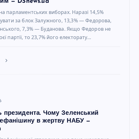
ним — DSnews.ua
на парламентських виборах. Наразі 14,5%
сувати за блок Залужного, 13,3% — Федорова,
нського, 7,3% — Буданова. Якщо Федоров не
єї партії, то 23,7% його електорату…
е
6
ь президента. Чому Зеленський
тефанішину в жертву НАБУ —
a