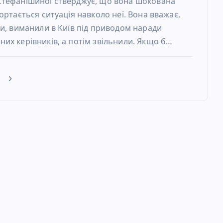
Стефанішиної стверджує, що вона шокована
гортається ситуація навколо неї. Вона вважає,
ли, виманили в Київ під приводом наради
их керівників, а потім звільнили. Якщо б…
е