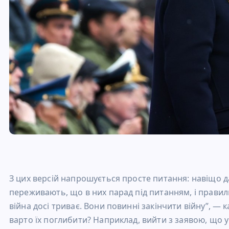
З цих версій напрошується просте питання: навіщо д
переживають, що в них парад під питанням, і прави
війна досі триває. Вони повинні закінчити війну”, — 
варто їх поглибити? Наприклад, вийти з заявою, що у 