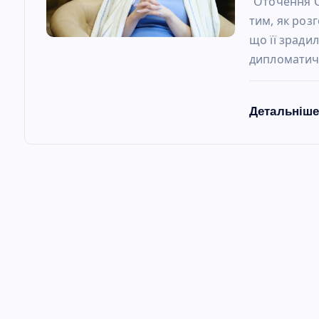
“Оточення 
тим, як роз
що її зради
дипломатичн
Детальніш