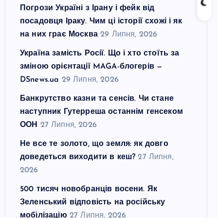
Погрози Україні з Ірану і фейк від
посадовця Іраку. Чим ці історії схожі і як
на них грає Москва
29 Липня, 2026
Україна замість Росії. Що і хто стоїть за
зміною орієнтації MAGA-блогерів —
DSnews.ua
29 Липня, 2026
Банкрутство казни та сенсів. Чи стане
наступник Гутерреша останнім генсеком
ООН
27 Липня, 2026
Не все те золото, що земля: як довго
доведеться виходити в кеш?
27 Липня,
2026
500 тисяч новобранців восени. Як
Зеленський відповість на російську
мобілізацію
27 Липня, 2026