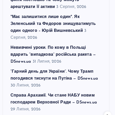
Ірини Костюшко та чому можуть
арештувати її активи
3 Серпня, 2026
"Має залишитися лише один". Як
Зеленський та Федоров знищуватимуть
один одного – Юрій Вишневський
3
Серпня, 2026
Невивчені уроки. По кому в Польщі
вдарить “випадкова” російська ракета —
DSnews.ua
31 Липня, 2026
“Гарний день для України”. Чому Трамп
погодився тиснути на Путіна — DSnews.ua
30 Липня, 2026
Справа Арахамії. Чи стане НАБУ новим
господарем Верховної Ради — DSnews.ua
29 Липня, 2026