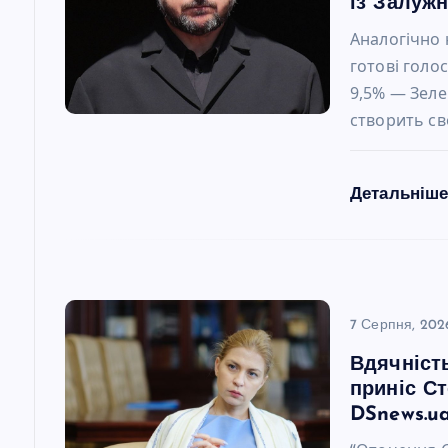
із Залуж
я
Аналогічно 
готові голо
з
9,5% — Зеле
створить сво
а
п
Детальніш
и
с
7 Серпня, 202
і
Вдячніст
приніс С
в
DSnews.u