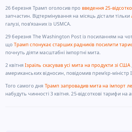
26 березня Трамп оголосив про
введення 25-відсотк
запчастин. Відтермінування на місяць дістали тільки
галузі, пов’язаних із USMCA.
29 березня The Washington Post із посиланням на чо
що
Трамп спонукає старших радників посилити тари
почнуть діяти масштабні імпортні мита.
2 квітня
Ізраїль скасував усі мита на продукти зі США
американських відносин, повідомив прем’єр-міністр 
Того самого дня
Трамп запровадив мита на імпорт лег
набудуть чинності 3 квітня. 25-відсоткові тарифи на