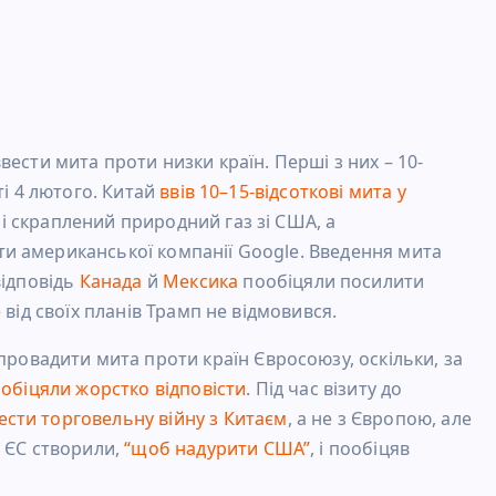
ести мита проти низки країн. Перші з них – 10-
і 4 лютого. Китай
ввів 10–15-відсоткові мита у
у і скраплений природний газ зі США, а
и американської компанії Google.
Введення мита
відповідь
Канада
й
Мексика
пообіцяли посилити
від своїх планів Трамп не відмовився.
провадити мита проти країн Євросоюзу, оскільки, за
обіцяли жорстко відповісти
. Під час візиту до
ести торговельну війну з Китаєм
, а не з Європою, але
о
ЄС створили,
“щоб надурити США”
, і пообіцяв