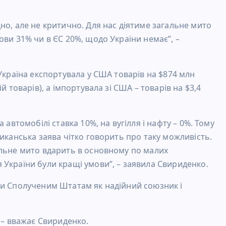
но, але не критично. Для нас діятиме загальне мито
ови 31% чи в ЄС 20%, щодо України немає”, –
Україна експортувала у США товарів на $874 млн
й товарів), а імпортувала зі США – товарів на $3,4
 автомобілі ставка 10%, на вугілля і нафту – 0%. Тому
иканська заява чітко говорить про таку можливість.
альне мито вдарить в основному по малих
України були кращі умови”, – заявила Свириденко.
ти Сполученим Штатам як надійний союзник і
 – вважає Свириденко.