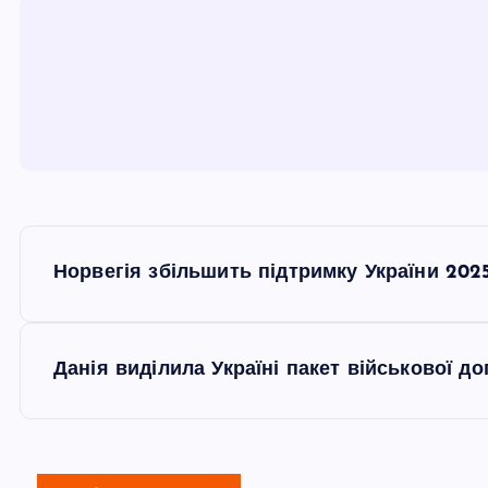
Н
Норвегія збільшить підтримку України 2025
а
в
Данія виділила Україні пакет військової д
і