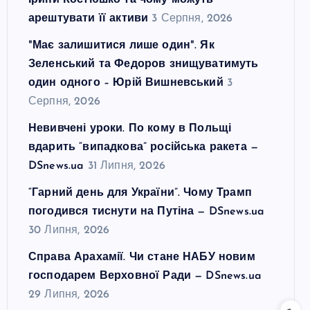
Ірини Костюшко та чому можуть
арештувати її активи
3 Серпня, 2026
"Має залишитися лише один". Як
Зеленський та Федоров знищуватимуть
один одного – Юрій Вишневський
3
Серпня, 2026
Невивчені уроки. По кому в Польщі
вдарить “випадкова” російська ракета —
DSnews.ua
31 Липня, 2026
“Гарний день для України”. Чому Трамп
погодився тиснути на Путіна — DSnews.ua
30 Липня, 2026
Справа Арахамії. Чи стане НАБУ новим
господарем Верховної Ради — DSnews.ua
29 Липня, 2026