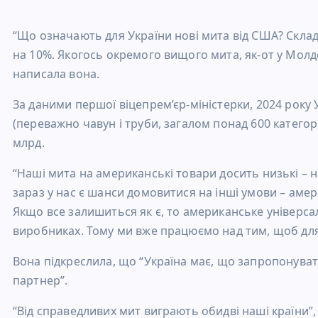
“Що означають для України нові мита від США? Склад
на 10%. Якогось окремого вищого мита, як-от у Молд
написала вона.
За даними першої віцепрем’єр-міністерки, 2024 року 
(переважно чавун і труби, загалом понад 600 категорі
млрд.
“Наші мита на американські товари досить низькі – на
зараз у нас є шанси домовитися на інші умови – амер
Якщо все залишиться як є, то американське універс
виробниках. Тому ми вже працюємо над тим, щоб для 
Вона підкреслила, що “Україна має, що запропонува
партнер”.
“Від справедливих мит виграють обидві наші країни”,