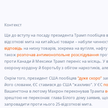
Контекст
Ще до вступу на посаду президента Трамп пообіцяв вв
відсоткові мита на китайські товари – набули чинност
відповідь
на низку товарів, зокрема на
вугілля, нафт
також
розпочав антимонопольне розслідування
прот
проти Канади й Мексики Трамп переніс на місяць. У 
охорону кордону й боротьбу з обігом наркотиків, але 
Окрім того, президент США пообіцяв
“дуже скоро”
за
його словами, ЄС ставився до США “жахливо”. У ЄС
по
Вашингтона в лютому Макрон переконував Трампа
в
зрештою не переконав: глава Білого дому заявив, щ
запровадити проти нього
25-відсоткові мита.