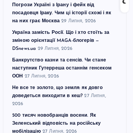
Погрози Україні з Ірану і фейк від
посадовця Іраку. Чим ці історії схожі і як
на них грає Москва
29 Липня, 2026
Україна замість Росії. Що і хто стоїть за
зміною орієнтації MAGA-блогерів —
DSnews.ua
29 Липня, 2026
Банкрутство казни та сенсів. Чи стане
наступник Гутерреша останнім генсеком
ООН
27 Липня, 2026
Не все те золото, що земля: як довго
доведеться виходити в кеш?
27 Липня,
2026
500 тисяч новобранців восени. Як
Зеленський відповість на російську
мобілізацію
27 Липня, 2026