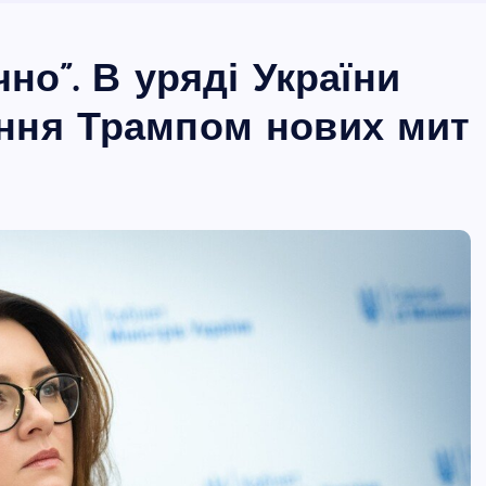
но”. В уряді України
ння Трампом нових мит