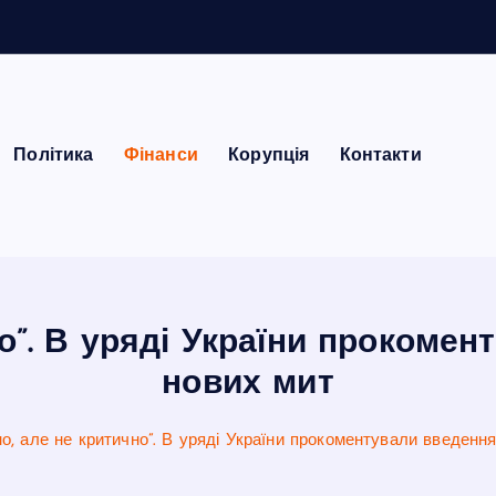
Політика
Фінанси
Корупція
Контакти
но”. В уряді України прокоме
нових мит
о, але не критично”. В уряді України прокоментували введенн