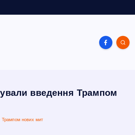
нтували введення Трампом
я Трампом нових мит