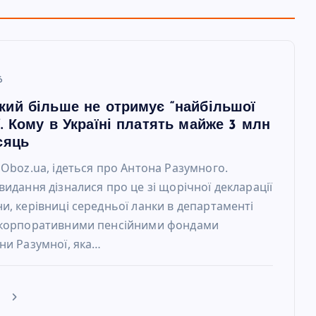
6
кий більше не отримує “найбільшої
. Кому в Україні платять майже 3 млн
сяць
 Oboz.ua, ідеться про Антона Разумного.
видання дізналися про це зі щорічної декларації
и, керівниці середньої ланки в департаменті
 корпоративними пенсійними фондами
ни Разумної, яка…
е