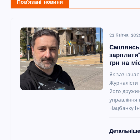
г
Пов'язані новини
а
ц
22 Квітня, 202
Смілянсь
і
зарплати”
грн на мі
я
Як зазначає
Журналісти 
з
його дружин
управління
а
Нацбанку Ін
п
Детальніш