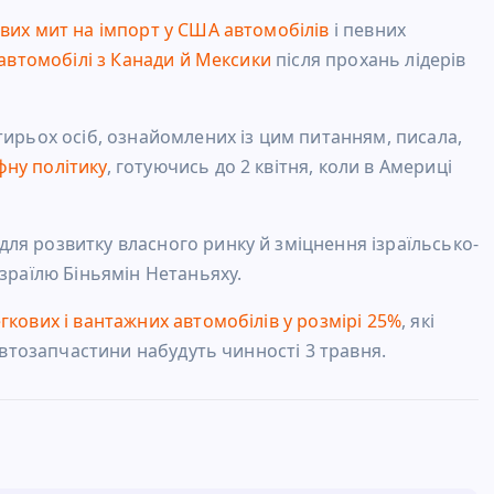
ових мит на імпорт у США автомобілів
і певних
автомобілі з Канади й Мексики
після прохань лідерів
тирьох осіб, ознайомлених із цим питанням, писала,
фну політику
, готуючись до 2 квітня, коли в Америці
для розвитку власного ринку й зміцнення ізраїльсько-
Ізраїлю Біньямін Нетаньяху.
кових і вантажних автомобілів у розмірі 25%
, які
 автозапчастини набудуть чинності 3 травня.