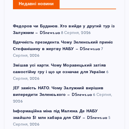
Недавні новини
Федоров чи Буданов. Хто вийде у другий тур із
Залужним — DSnews.ua
8 Серпня, 2026
Вдячність президента. Чому Зеленський приніс
Стефанішину в жертву НАБУ — DSnews.ua
7
Серпня, 2026
Змішав усі карти. Чому Моравецький затіяв
самостійну гру і що це означає для України
6
Серпня, 2026
JEF замість НАТО. Чому Залужний вирішив
випередити Зеленського — DSnews.ua
6 Серпня,
2026
Інформаційна міна під Малюка. Де НАБУ
знайшло $1 млн хабара для СБУ — DSnews.ua
5
Серпня, 2026