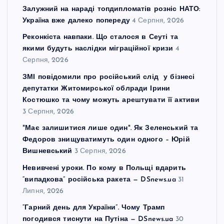
Залужний на нараді топдипломатів розніс НАТО:
Україна вже далеко попереду
4 Серпня, 2026
Реконкіста навпаки. Що сталося в Сеуті та
якими будуть наслідки міграційної кризи
4
Серпня, 2026
ЗМІ повідомили про російський слід у бізнесі
депутатки Житомирської облради Ірини
Костюшко та чому можуть арештувати її активи
3 Серпня, 2026
"Має залишитися лише один". Як Зеленський та
Федоров знищуватимуть один одного – Юрій
Вишневський
3 Серпня, 2026
Невивчені уроки. По кому в Польщі вдарить
“випадкова” російська ракета — DSnews.ua
31
Липня, 2026
“Гарний день для України”. Чому Трамп
погодився тиснути на Путіна — DSnews.ua
30