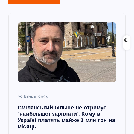
і
я
з
а
п
и
с
22 Квітня, 2026
Смілянський більше не отримує
і
“найбільшої зарплати”. Кому в
Україні платять майже 3 млн грн на
в
місяць