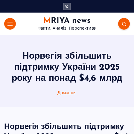
П
е
р
MRIYA news
е
Факти. Аналіз. Перспективи
й
т
и
д
Норвегія збільшить
о
в
підтримку України 2025
м
року на понад $4,6 млрд
і
с
т
Домашня
у
Норвегія збільшить підтримку