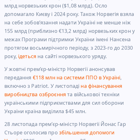
млрд норвезьких крон ($1,08 млрд). Осло
допомагало Києву і 2024 року. Також Норвегія взяла
на себе зобов’язання надати Україні не менше ніж
155 млрд (приблизно €13,2 млрд) норвезьких крон у
межах Програми підтримки України імені Нансена
протягом восьмирічного періоду, з 2023-го до 2030
року,
ідеться
на сайті норвезького уряду.
У жовтні прем’єр-міністр Норвегії анонсував
передання
€118 млн на системи ППО в Україні
,
включно з Patriot. У листопаді
на фінансування
виробництва озброєння
та військової техніки
українськими підприємствами для сил оборони
України країна виділила $45 млн.
28 листопада прем’єр-міністр Норвегії Йонас Гар
Стьоре оголосив про
збільшення допомоги