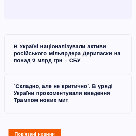
Н
В Україні націоналізували активи
а
російського мільярдера Дерипаски на
понад 2 млрд грн – СБУ
в
і
“Складно, але не критично”. В уряді
України прокоментували введення
г
Трампом нових мит
а
ц
Пов'язані новини