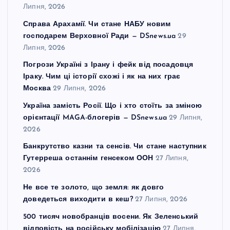
Липня, 2026
Справа Арахамії. Чи стане НАБУ новим
господарем Верховної Ради — DSnews.ua
29
Липня, 2026
Погрози Україні з Ірану і фейк від посадовця
Іраку. Чим ці історії схожі і як на них грає
Москва
29 Липня, 2026
Україна замість Росії. Що і хто стоїть за зміною
орієнтації MAGA-блогерів — DSnews.ua
29 Липня,
2026
Банкрутство казни та сенсів. Чи стане наступник
Гутерреша останнім генсеком ООН
27 Липня,
2026
Не все те золото, що земля: як довго
доведеться виходити в кеш?
27 Липня, 2026
500 тисяч новобранців восени. Як Зеленський
відповість на російську мобілізацію
27 Липня,