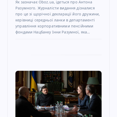
Як зазначає Oboz.ua, ідеться про Антона
Разумного. Журналісти видання дізналися
про це зі щорічної декларації його дружини,
керівниці середньої ланки в департаменті
управління корпоративними пенсійними
фондами Нацбанку Інни Разумної, яка…