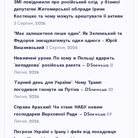
ЗМІ повідомили про російський слід у бізнесі
депутатки Житомирської облради Ірини
Костюшко та чому можуть арештувати її активи
3 Серпня, 2026
"Має залишитися лише один". Як Зеленський та
Федоров знищуватимуть один одного – Юрій
Вишневський
3 Серпня, 2026
Невивчені уроки. По кому в Польщі вдарить
“випадкова” російська ракета — DSnews.ua
31
Липня, 2026
“Гарний день для України”. Чому Трамп
погодився тиснути на Путіна — DSnews.ua
30
Липня, 2026
Справа Арахамії. Чи стане НАБУ новим
господарем Верховної Ради — DSnews.ua
29
Липня, 2026
Погрози Україні з Ірану і фейк від посадовця