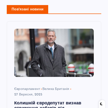
ц
Пов'язані новини
і
я
з
а
п
и
с
Європарламент
Велика Британія
27 Вересня, 2025
і
Колишній євродепутат визнав