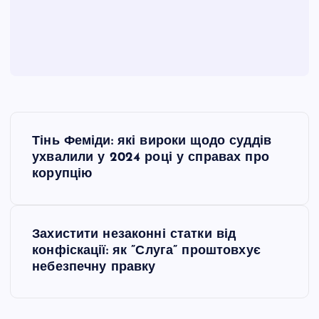
Н
Тінь Феміди: які вироки щодо суддів
а
ухвалили у 2024 році у справах про
корупцію
в
і
Захистити незаконні статки від
конфіскації: як ”Слуга” проштовхує
г
небезпечну правку
а