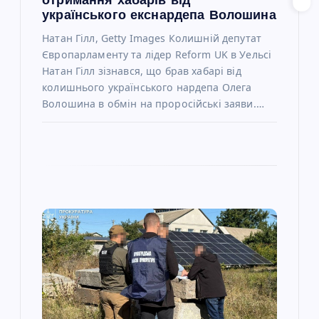
отримання хабарів від
в
українського екснардепа Волошина
Натан Гілл, Getty Images Колишній депутат
Європарламенту та лідер Reform UK в Уельсі
Натан Гілл зізнався, що брав хабарі від
колишнього українського нардепа Олега
Волошина в обмін на проросійські заяви.…