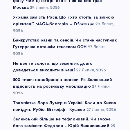
Іраку. Чим ці історії схожі і як на них грає
Москва
29 Липня, 2026
Україна замість Росії. Що і хто стоїть за зміною
орієнтації MAGA-блогерів — DSnews.ua
29 Липня,
2026
Банкрутство казни та сенсів. Чи стане наступник
Гутерреша останнім генсеком ООН
27 Липня,
2026
Не все те золото, що земля: як довго
доведеться виходити в кеш?
27 Липня, 2026
500 тисяч новобранців восени. Як Зеленський
відповість на російську мобілізацію
27 Липня,
2026
Трампістка Лора Лумер в Україні. Коли до Києва
приїдуть Рубіо, Віткофф і Кушнер
27 Липня, 2026
Зеленський більше не тефлоновий. Чи зможе
його замінити Федоров – Юрій Вишневський
25