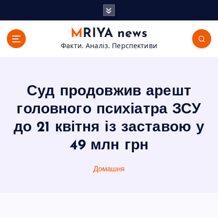
П
е
р
MRIYA news
е
Факти. Аналіз. Перспективи
й
т
и
д
Суд продовжив арешт
о
в
головного психіатра ЗСУ
м
до 21 квітня із заставою у
і
с
49 млн грн
т
у
Домашня