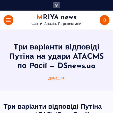
П
е
р
MRIYA news
е
Факти. Аналіз. Перспективи
й
т
и
д
Три варіанти відповіді
о
в
Путіна на удари ATACMS
м
по Росії — DSnews.ua
і
с
т
Домашня
у
Три варіанти відповіді Путіна