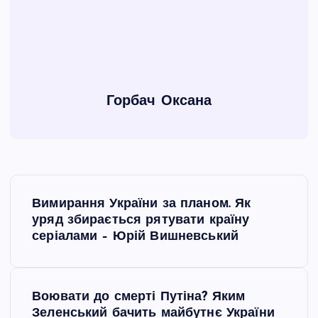
Горбач Оксана
Н
Вимирання України за планом. Як
а
уряд збирається рятувати країну
серіалами – Юрій Вишневський
в
і
Воювати до смерті Путіна? Яким
Зеленський бачить майбутнє України