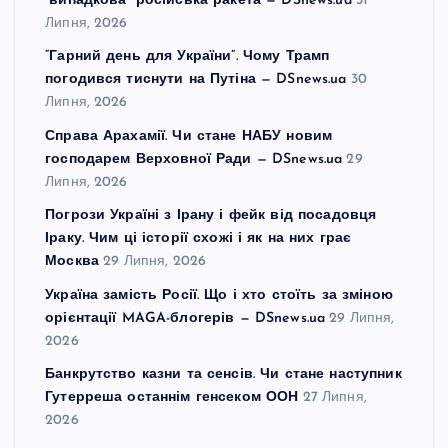
“випадкова” російська ракета — DSnews.ua
31
Липня, 2026
“Гарний день для України”. Чому Трамп
погодився тиснути на Путіна — DSnews.ua
30
Липня, 2026
Справа Арахамії. Чи стане НАБУ новим
господарем Верховної Ради — DSnews.ua
29
Липня, 2026
Погрози Україні з Ірану і фейк від посадовця
Іраку. Чим ці історії схожі і як на них грає
Москва
29 Липня, 2026
Україна замість Росії. Що і хто стоїть за зміною
орієнтації MAGA-блогерів — DSnews.ua
29 Липня,
2026
Банкрутство казни та сенсів. Чи стане наступник
Гутерреша останнім генсеком ООН
27 Липня,
2026