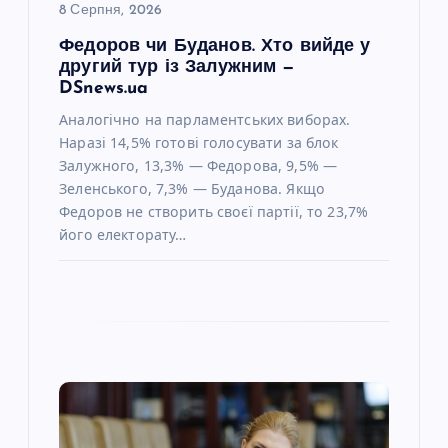
с
8 Серпня, 2026
Федоров чи Буданов. Хто вийде у
і
другий тур із Залужним —
DSnews.ua
в
Аналогічно на парламентських виборах.
Наразі 14,5% готові голосувати за блок
Залужного, 13,3% — Федорова, 9,5% —
Зеленського, 7,3% — Буданова. Якщо
Федоров не створить своєї партії, то 23,7%
його електорату…