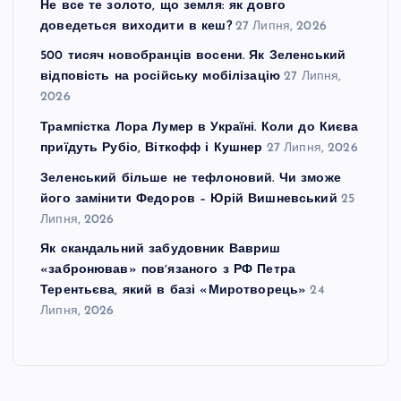
Не все те золото, що земля: як довго
доведеться виходити в кеш?
27 Липня, 2026
500 тисяч новобранців восени. Як Зеленський
відповість на російську мобілізацію
27 Липня,
2026
Трампістка Лора Лумер в Україні. Коли до Києва
приїдуть Рубіо, Віткофф і Кушнер
27 Липня, 2026
Зеленський більше не тефлоновий. Чи зможе
його замінити Федоров – Юрій Вишневський
25
Липня, 2026
Як скандальний забудовник Вавриш
«забронював» повʼязаного з РФ Петра
Терентьєва, який в базі «Миротворець»
24
Липня, 2026