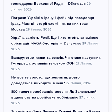
господарем Верховної Ради — DSnews.ua
29
Липня, 2026
Погрози Україні з Ірану і фейк від посадовця
Іраку. Чим ці історії схожі і як на них грає
Москва
29 Липня, 2026
Україна замість Росії. Що і хто стоїть за зміною
орієнтації MAGA-блогерів — DSnews.ua
29 Липня,
2026
Банкрутство казни та сенсів. Чи стане наступник
Гутерреша останнім генсеком ООН
27 Липня,
2026
Не все те золото, що земля: як довго
доведеться виходити в кеш?
27 Липня, 2026
500 тисяч новобранців восени. Як Зеленський
відповість на російську мобілізацію
27 Липня,
2026
Трампістка Лора Лумер в Україні. Коли до Києва