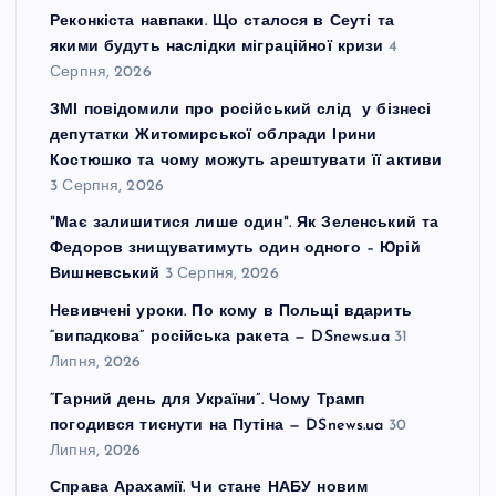
Реконкіста навпаки. Що сталося в Сеуті та
якими будуть наслідки міграційної кризи
4
Серпня, 2026
ЗМІ повідомили про російський слід у бізнесі
депутатки Житомирської облради Ірини
Костюшко та чому можуть арештувати її активи
3 Серпня, 2026
"Має залишитися лише один". Як Зеленський та
Федоров знищуватимуть один одного – Юрій
Вишневський
3 Серпня, 2026
Невивчені уроки. По кому в Польщі вдарить
“випадкова” російська ракета — DSnews.ua
31
Липня, 2026
“Гарний день для України”. Чому Трамп
погодився тиснути на Путіна — DSnews.ua
30
Липня, 2026
Справа Арахамії. Чи стане НАБУ новим