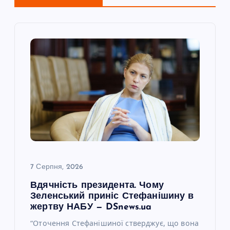
ц
і
я
з
а
п
и
7 Серпня, 2026
с
Вдячність президента. Чому
Зеленський приніс Стефанішину в
і
жертву НАБУ — DSnews.ua
“Оточення Стефанішиної стверджує, що вона
в