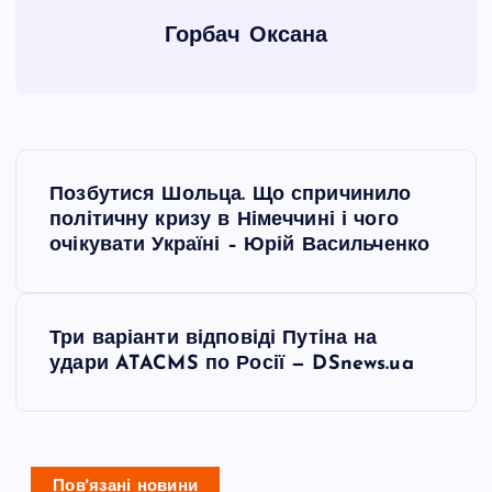
Горбач Оксана
Н
Позбутися Шольца. Що спричинило
а
політичну кризу в Німеччині і чого
очікувати Україні – Юрій Васильченко
в
і
Три варіанти відповіді Путіна на
удари ATACMS по Росії — DSnews.ua
г
а
Пов'язані новини