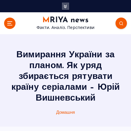
П
е
р
MRIYA news
е
Факти. Аналіз. Перспективи
й
т
и
д
Вимирання України за
о
в
планом. Як уряд
м
збирається рятувати
і
с
країну серіалами – Юрій
т
Вишневський
у
Домашня