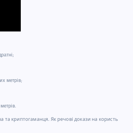
ратні;
х метрів;
метрів.
на та криптогаманця. Як речові докази на користь