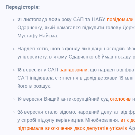
Передісторія:
21 листопада 2023 року САП та НАБУ
повідомили 
Одарченку, який намагався підкупити голову Держ
Мустафу Найєма.
Нардеп хотів, щоб з фонду ліквідації наслідків зб
університету, в якому Одарченко обіймав посаду р
18 вересня у САП
запідозрили
, що нардеп від фра
САП ініціювала стягнення в дохід держави 15 млн 
його в розшук.
19 вересня Вищий антикорупційний суд
оголосив
н
28 вересня стало відомо, народний депутат від ф
у спробі підкупу керівництва Мінобновленя,
втік д
підтримала виключення двох депутатів-утікачів
Арт