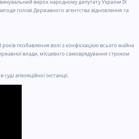
бвинувальний вирок народному депутату України IX
вигоди голові Державного агентства відновлення та
 років позбавлення волі з конфіскацією всього майна
ержавної влади, місцевого самоврядування строком
суді апеляційної інстанції.