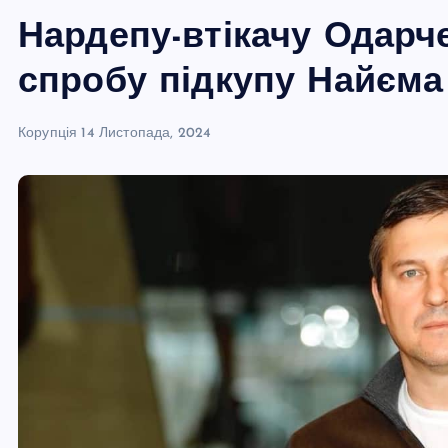
Нардепу-втікачу Одарче
спробу підкупу Найєма
Корупція
14 Листопада, 2024