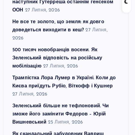
наступник Гутерреша останнім генсеком
ООН
27 Липня, 2026
Не все те золото, що земля: як довго
доведеться виходити в кеш?
27 Липня,
2026
500 тисяч новобранців восени. Як
Зеленський відповість на російську
мобілізацію
27 Липня, 2026
Трампістка Лора Лумер в Україні. Коли до
Києва приїдуть Рубіо, Віткофф і Кушнер
27 Липня, 2026
Зеленський більше не тефлоновий. Чи
зможе його замінити Федоров – Юрій
Вишневський
25 Липня, 2026
Як скандальний забудовник Вавриш