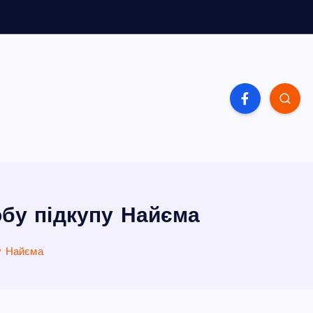
обу підкупу Найєма
пу Найєма