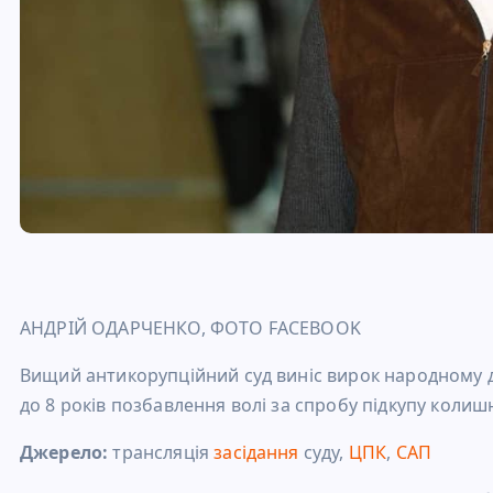
АНДРІЙ ОДАРЧЕНКО, ФОТО FACEBOOK
Вищий антикорупційний суд виніс вирок народному д
до 8 років позбавлення волі за спробу підкупу кол
Джерело:
трансляція
засідання
суду,
ЦПК
,
САП