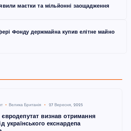
иявили маєтки та мільйонні заощадження
 афері Фонду держмайна купив елітне майно
нт
Велика Британія
27 Вересня, 2025
 євродепутат визнав отримання
ід українського екснардепа