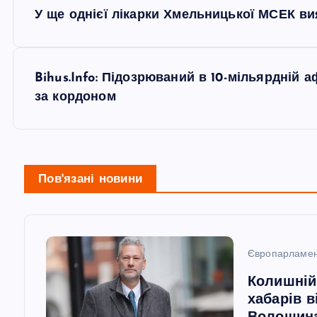
Н
У ще однієї лікарки Хмельницької МСЕК в
а
в
Bihus.Info: Підозрюваний в 10-мільярдній
за кордоном
і
г
Пов'язані новини
а
ц
Європарламе
і
Колишній
хабарів в