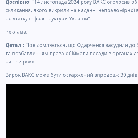
Дослівно:
“14 листопада 2024 року ВАКС оголосив о
скликання, якого викрили на наданні неправомірної 
розвитку інфраструктури України”.
Реклама:
Деталі:
Повідомляється, що Одарченка засудили до 8
та позбавленням права обіймати посади в органах д
на три роки.
Вирок ВАКС може бути оскаржений впродовж 30 днів в 