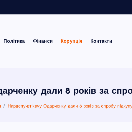
Політика
Фінанси
Корупція
Контакти
дарченку дали 8 років за спр
я
Нардепу-втікачу Одарченку дали 8 років за спробу підку