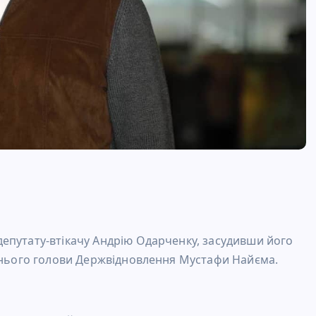
епутату-втікачу Андрію Одарченку, засудивши його
ишнього голови Держвідновлення Мустафи Найєма.