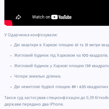
У Одарченка конфіскували:
Дві квартири в Харкові площею 61 та 51 метри квад
Житловий будинок під Харковом на 100 квадратів;
Житловий будинок у Харкові площею 159 квадратни
Чотири земельні ділянки;
Дві нежитлові будівлі площею 89 і 625 квадратних 
Також суд застосував спецконфіскацію до 0,39 біткой
держави передано два iPhone.