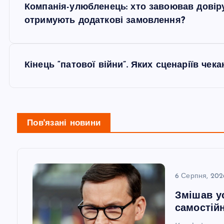
ц
Компанія-улюбленець: хто завоював довір
а
отримують додаткові замовлення?
и
в
я
Кінець “патової війни”. Яких сценаріїв чек
і
п
г
о
Пов'язані новини
а
з
ц
а
6 Серпня, 202
і
Змішав у
п
самостійн
я