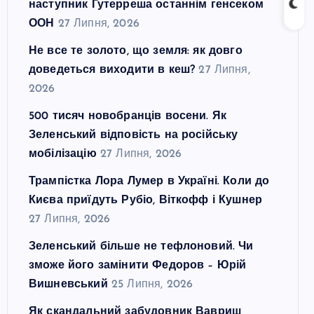
наступник Гутерреша останнім генсеком
ООН
27 Липня, 2026
Не все те золото, що земля: як довго
доведеться виходити в кеш?
27 Липня,
2026
500 тисяч новобранців восени. Як
Зеленський відповість на російську
мобілізацію
27 Липня, 2026
Трампістка Лора Лумер в Україні. Коли до
Києва приїдуть Рубіо, Віткофф і Кушнер
27 Липня, 2026
Зеленський більше не тефлоновий. Чи
зможе його замінити Федоров – Юрій
Вишневський
25 Липня, 2026
Як скандальний забудовник Вавриш