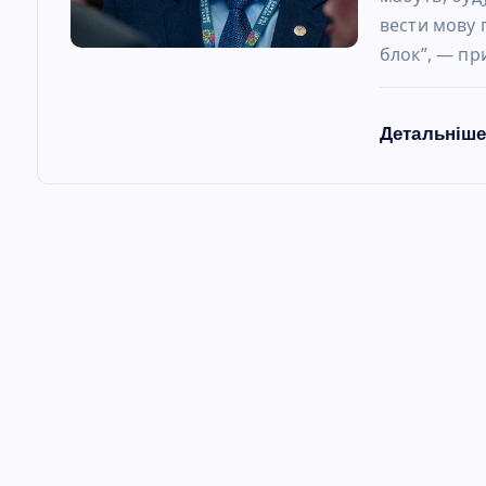
вести мову 
блок”, — пр
Детальніш