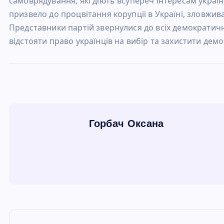
самоврядування, які діють всупереч інтересам україн
призвело до процвітання корупції в Україні, зловжив
Представники партій звернулися до всіх демократичн
відстояти право українців на вибір та захистити демо
Н
а
в
Горбач Оксана
и
г
а
Н