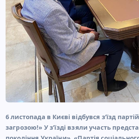
6 листопада в Києві відбувся зʼїзд парт
загрозою!» У з’їзді взяли участь предс
покоління України», «Партія соціальног