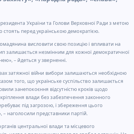
Президента України та Голови Верховної Ради з метою
 стоять перед українською демократією.
ромадянина висловити свою позицію і впливати на
цип залишається незмінним для кожної демократичної
нею», – йдеться у зверненні.
умовах затяжної війни вибори залишаються необхідною
азом того, що українське суспільство залишається
вили занепокоєння відсутністю кроків щодо
акріплення влади без забезпечення законного
перебуває під загрозою, і збереження цього
, – наголосили представники партій.
 органів центральної влади та місцевого