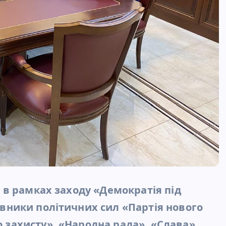
ій в рамках заходу «Демократія під
тавники політичних сил «Партія нового
о захисту», «Народна рада», «Слава»,