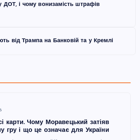
у ДОТ, і чому вонизамість штрафів
ають від Трампа на Банковій та у Кремлі
6
сі карти. Чому Моравецький затіяв
у гру і що це означає для України