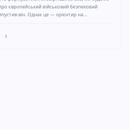
про європейський військовий безпековий
ипустив він. Однак це — орієнтир на…
е