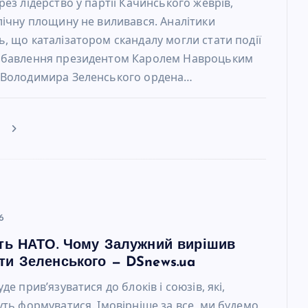
рез лідерство у партії Качинського жеврів,
лічну площину не виливався. Аналітики
, що каталізатором скандалу могли стати події
збавлення президентом Каролем Навроцьким
 Володимира Зеленського ордена…
е
6
сть НАТО. Чому Залужний вирішив
ти Зеленського — DSnews.ua
де прив’язуватися до блоків і союзів, які,
уть формуватися. Імовірніше за все, ми будемо