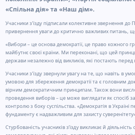
«Спільна дія» та «Наш дім».
Учасники з’їзду підписали колективне звернення до 
привернення уваги до критично важливих питань, що
«Вибори – це основа демократії, це право кожного г
майбутнє своєї країни. Ми переконані, що цей прин
держави незалежно від викликів, які постають перед 
Учасники з’їзду звернули увагу на те, що навіть в 
умовою для збереження демократії та є головним док
вірним демократичним принципам. Також вони висло
проведення виборів – це може виглядати як спосіб з
контролю з боку суспільства. «Демократія в Україні 
фундаменту є надважливим для захисту суверенітету»
Стурбованість учасників з’їзду викликає й діяльність