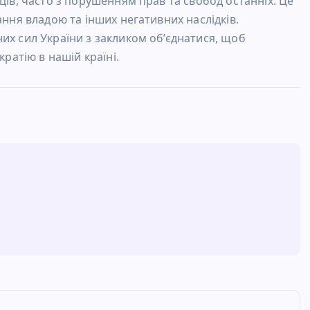
ців, часто з порушенням прав та свобод останніх. Це
ання владою та інших негативних наслідків.
их сил України з закликом об’єднатися, щоб
кратію в нашій країні.