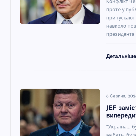
Конфлікт че
и
проте у пуб
з
припускають
с
навколо по
а
президента
я
п
м
Детальніш
и
с
6 Серпня, 202
і
JEF замі
в
випереди
“Україна… бу
мабуть, буд