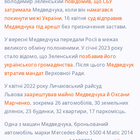
Володимир Зеленський
повідомив, що СБУ
затримала
Медведчука, коли він
намагався
покинути межі України
. 16 квітня
суд відправив
Медведчука під арешт
без призначення застави.
У вересні Медведчука передали Росії в межах
великого обміну полоненими. У січні 2023 року
стало відомо, що Зеленський
позбавив його
українського громадянства
. Після цього
Медведчук
втратив мандат
Верховної Ради.
У квітні 2022 року Личаківський райсуд
Львова
заарештував майно Медведчука й Оксани
Марченко
, зокрема 26 автомобілів, 30 земельних
ділянок, 23 будинки, 32 квартири, 17 паркомісць.
Одна з машин Медведчука, броньований
автомобіль марки Mercedes-Benz S500 4 Matic 2014