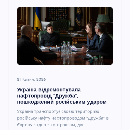
21 Квітня, 2026
Україна відремонтувала
нафтопровід “Дружба”,
пошкоджений російським ударом
Україна транспортує своєю територією
російську нафту нафтопроводом “Дружба” в
Європу згідно з контрактом, дія