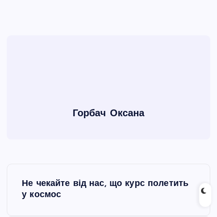
Горбач Оксана
Н
Не чекайте від нас, що курс полетить
а
у космос