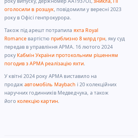
року випуску, держномер АА1937ОІ,
зникла, і її
оголосили в розшук
, повідомили у вересні 2023
року в Офісі генпрокурора.
Також під арешт потрапила
яхта Royal
Romance
вартістю
приблизно 8 млрд грн
, яку суд
передав в управління АРМА.
16 лютого 2024
року
Кабмін України протокольним рішенням
погодив з АРМА реалізацію яхти
.
У квітні 2024 року АРМА виставило на
продаж
автомобіль Maybach
і 20 колекційних
наручних годинників Медведчука, а також
його
колекцію картин
.