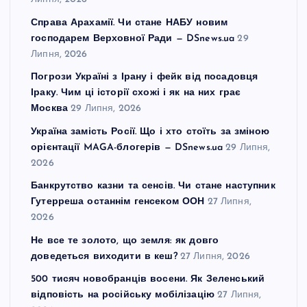
Справа Арахамії. Чи стане НАБУ новим
господарем Верховної Ради — DSnews.ua
29
Липня, 2026
Погрози Україні з Ірану і фейк від посадовця
Іраку. Чим ці історії схожі і як на них грає
Москва
29 Липня, 2026
Україна замість Росії. Що і хто стоїть за зміною
орієнтації MAGA-блогерів — DSnews.ua
29 Липня,
2026
Банкрутство казни та сенсів. Чи стане наступник
Гутерреша останнім генсеком ООН
27 Липня,
2026
Не все те золото, що земля: як довго
доведеться виходити в кеш?
27 Липня, 2026
500 тисяч новобранців восени. Як Зеленський
відповість на російську мобілізацію
27 Липня,