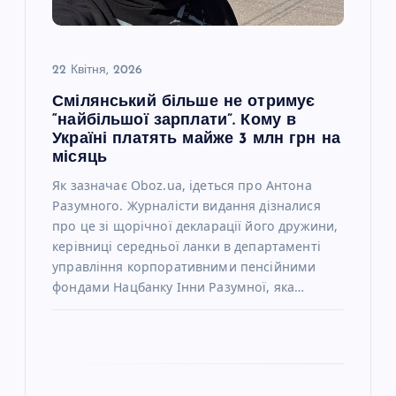
п
и
22 Квітня, 2026
с
Смілянський більше не отримує
“найбільшої зарплати”. Кому в
і
Україні платять майже 3 млн грн на
місяць
в
Як зазначає Oboz.ua, ідеться про Антона
Разумного. Журналісти видання дізналися
про це зі щорічної декларації його дружини,
керівниці середньої ланки в департаменті
управління корпоративними пенсійними
фондами Нацбанку Інни Разумної, яка…