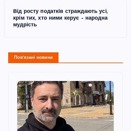
в
Від росту податків страждають усі,
і
крім тих, хто ними керує – народна
мудрість
г
а
ц
Пов'язані новини
і
я
з
а