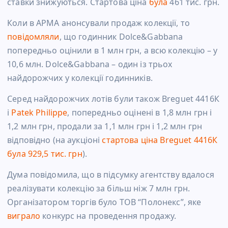
ставки знижуються. Стартова ціна
була
461 тис. грн.
Коли в АРМА анонсували продаж колекції, то
повідомляли
, що годинник Dolce&Gabbana
попередньо оцінили в 1 млн грн, а всю колекцію – у
10,6 млн. Dolce&Gabbana – один із трьох
найдорожчих у колекції годинників.
Серед найдорожчих лотів були також Breguet 4416К
і
Patek Philippe
, попередньо оцінені в 1,8 млн грн і
1,2 млн грн, продали за 1,1 млн грн і 1,2 млн грн
відповідно (на аукціоні
стартова ціна Breguet 4416К
була 929,5 тис. грн
).
Дума повідомила, що в підсумку агентству вдалося
реалізувати колекцію за більш ніж 7 млн грн.
Організатором торгів було ТОВ “Полонекс”, яке
виграло
конкурс на проведення продажу.