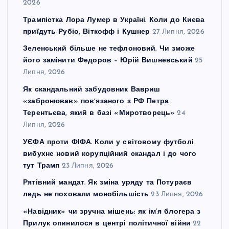
2026
Трампістка Лора Лумер в Україні. Коли до Києва
приїдуть Рубіо, Віткофф і Кушнер
27 Липня, 2026
Зеленський більше не тефлоновий. Чи зможе
його замінити Федоров – Юрій Вишневський
25
Липня, 2026
Як скандальний забудовник Вавриш
«забронював» повʼязаного з РФ Петра
Терентьєва, який в базі «Миротворець»
24
Липня, 2026
УЄФА проти ФІФА. Коли у світовому футболі
вибухне новий корупційний скандал і до чого
тут Трамп
23 Липня, 2026
Рятівний мандат. Як зміна уряду та Потураєв
ледь не поховали монобільшість
23 Липня, 2026
«Навідник» чи зручна мішень: як ім’я блогера з
Прилук опинилося в центрі політичної війни
22