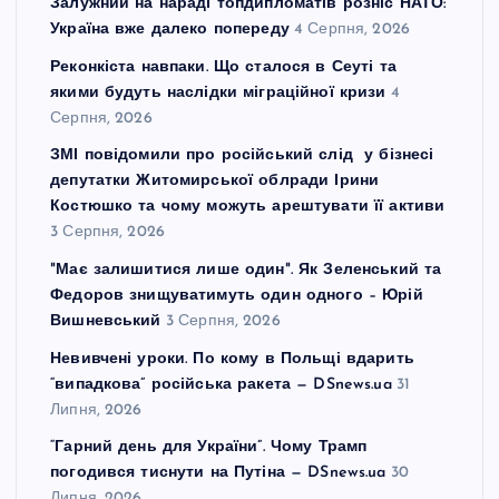
Залужний на нараді топдипломатів розніс НАТО:
Україна вже далеко попереду
4 Серпня, 2026
Реконкіста навпаки. Що сталося в Сеуті та
якими будуть наслідки міграційної кризи
4
Серпня, 2026
ЗМІ повідомили про російський слід у бізнесі
депутатки Житомирської облради Ірини
Костюшко та чому можуть арештувати її активи
3 Серпня, 2026
"Має залишитися лише один". Як Зеленський та
Федоров знищуватимуть один одного – Юрій
Вишневський
3 Серпня, 2026
Невивчені уроки. По кому в Польщі вдарить
“випадкова” російська ракета — DSnews.ua
31
Липня, 2026
“Гарний день для України”. Чому Трамп
погодився тиснути на Путіна — DSnews.ua
30
Липня, 2026