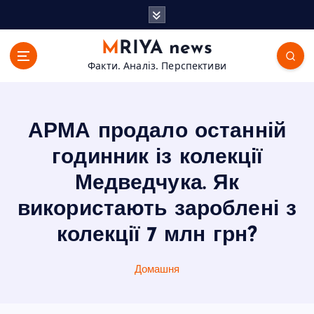
П
е
р
MRIYA news
е
Факти. Аналіз. Перспективи
й
т
и
д
АРМА продало останній
о
в
годинник із колекції
м
Медведчука. Як
і
с
використають зароблені з
т
колекції 7 млн грн?
у
Домашня