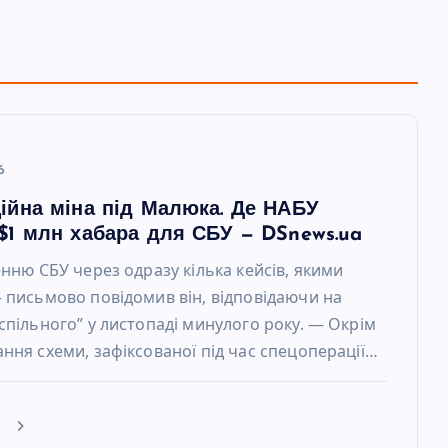
6
ійна міна під Малюка. Де НАБУ
$1 млн хабара для СБУ — DSnews.ua
енню СБУ через одразу кілька кейсів, якими
 письмово повідомив він, відповідаючи на
спільного” у листопаді минулого року. — Окрім
ння схеми, зафіксованої під час спецоперації…
е