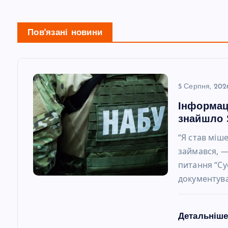
г
а
Пов'язані новини
ц
і
5 Серпня, 202
Інформац
я
знайшло 
“Я став міш
з
займався, —
питання “Су
а
документува
п
Детальніш