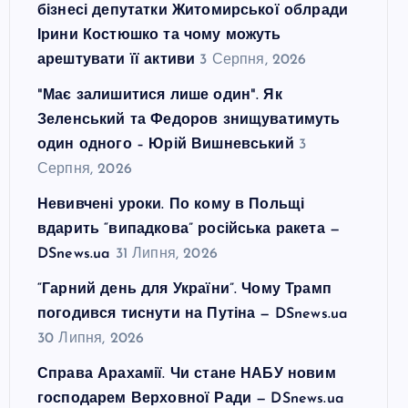
бізнесі депутатки Житомирської облради
Ірини Костюшко та чому можуть
арештувати її активи
3 Серпня, 2026
"Має залишитися лише один". Як
Зеленський та Федоров знищуватимуть
один одного – Юрій Вишневський
3
Серпня, 2026
Невивчені уроки. По кому в Польщі
вдарить “випадкова” російська ракета —
DSnews.ua
31 Липня, 2026
“Гарний день для України”. Чому Трамп
погодився тиснути на Путіна — DSnews.ua
30 Липня, 2026
Справа Арахамії. Чи стане НАБУ новим
господарем Верховної Ради — DSnews.ua