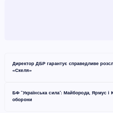
Н
Директор ДБР гарантує справедливе розсл
а
«Скеля»
в
БФ “Українська сила”: Майборода, Ярмус і
і
оборони