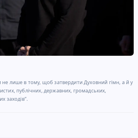
 не лише в тому, щоб затвердити Духовний гімн, а й у
истих, публічних, державних, громадських,
х заходів”.