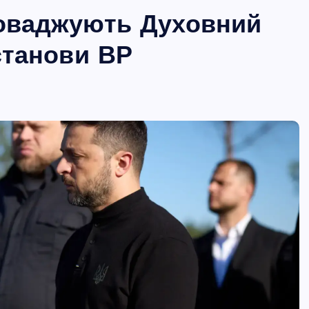
роваджують Духовний
останови ВР