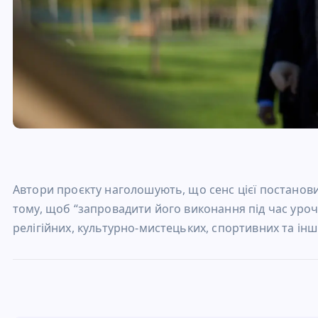
Автори проєкту наголошують, що сенс цієї постанови
тому, щоб “запровадити його виконання під час уроч
релігійних, культурно-мистецьких, спортивних та інши