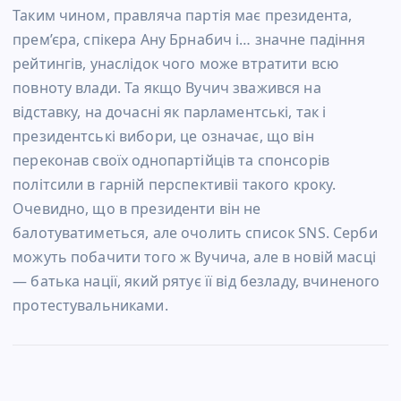
Таким чином, правляча партія має президента,
прем’єра, спікера Ану Брнабич і… значне падіння
рейтингів, унаслідок чого може втратити всю
повноту влади. Та якщо Вучич зважився на
відставку, на дочасні як парламентські, так і
президентські вибори, це означає, що він
переконав своїх однопартійців та спонсорів
політсили в гарній перспективіі такого кроку.
Очевидно, що в президенти він не
балотуватиметься, але очолить список SNS. Серби
можуть побачити того ж Вучича, але в новій масці
— батька нації, який рятує її від безладу, вчиненого
протестувальниками.