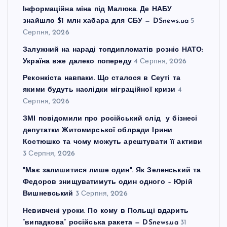
Інформаційна міна під Малюка. Де НАБУ
знайшло $1 млн хабара для СБУ — DSnews.ua
5
Серпня, 2026
Залужний на нараді топдипломатів розніс НАТО:
Україна вже далеко попереду
4 Серпня, 2026
Реконкіста навпаки. Що сталося в Сеуті та
якими будуть наслідки міграційної кризи
4
Серпня, 2026
ЗМІ повідомили про російський слід у бізнесі
депутатки Житомирської облради Ірини
Костюшко та чому можуть арештувати її активи
3 Серпня, 2026
"Має залишитися лише один". Як Зеленський та
Федоров знищуватимуть один одного – Юрій
Вишневський
3 Серпня, 2026
Невивчені уроки. По кому в Польщі вдарить
“випадкова” російська ракета — DSnews.ua
31