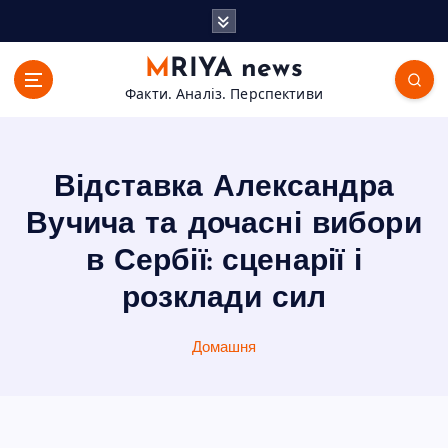
П
е
р
MRIYA news
е
Факти. Аналіз. Перспективи
й
т
и
д
Відставка Александра
о
в
Вучича та дочасні вибори
м
в Сербії: сценарії і
і
с
розклади сил
т
у
Домашня