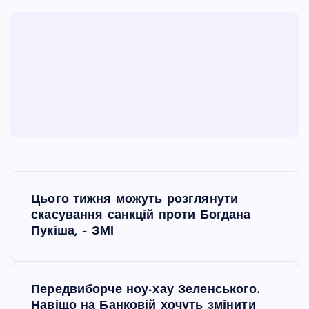
Н
Цього тижня можуть розглянути
а
скасування санкцій проти Богдана
Пукіша, – ЗМІ
в
і
Передвиборче ноу-хау Зеленського.
Навіщо на Банковій хочуть змінити