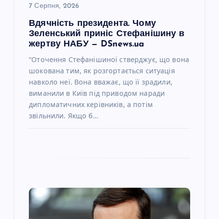
с
7 Серпня, 2026
Вдячність президента. Чому
і
Зеленський приніс Стефанішину в
жертву НАБУ — DSnews.ua
в
“Оточення Стефанішиної стверджує, що вона
шокована тим, як розгортається ситуація
навколо неї. Вона вважає, що її зрадили,
виманили в Київ під приводом наради
дипломатичних керівників, а потім
звільнили. Якщо б…