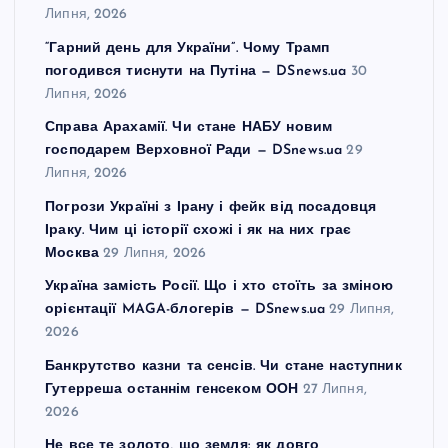
Липня, 2026
“Гарний день для України”. Чому Трамп
погодився тиснути на Путіна — DSnews.ua
30
Липня, 2026
Справа Арахамії. Чи стане НАБУ новим
господарем Верховної Ради — DSnews.ua
29
Липня, 2026
Погрози Україні з Ірану і фейк від посадовця
Іраку. Чим ці історії схожі і як на них грає
Москва
29 Липня, 2026
Україна замість Росії. Що і хто стоїть за зміною
орієнтації MAGA-блогерів — DSnews.ua
29 Липня,
2026
Банкрутство казни та сенсів. Чи стане наступник
Гутерреша останнім генсеком ООН
27 Липня,
2026
Не все те золото, що земля: як довго