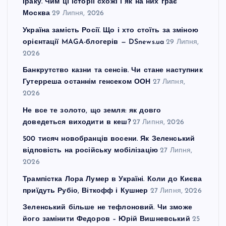
Іраку. Чим ці історії схожі і як на них грає
Москва
29 Липня, 2026
Україна замість Росії. Що і хто стоїть за зміною
орієнтації MAGA-блогерів — DSnews.ua
29 Липня,
2026
Банкрутство казни та сенсів. Чи стане наступник
Гутерреша останнім генсеком ООН
27 Липня,
2026
Не все те золото, що земля: як довго
доведеться виходити в кеш?
27 Липня, 2026
500 тисяч новобранців восени. Як Зеленський
відповість на російську мобілізацію
27 Липня,
2026
Трампістка Лора Лумер в Україні. Коли до Києва
приїдуть Рубіо, Віткофф і Кушнер
27 Липня, 2026
Зеленський більше не тефлоновий. Чи зможе
його замінити Федоров – Юрій Вишневський
25