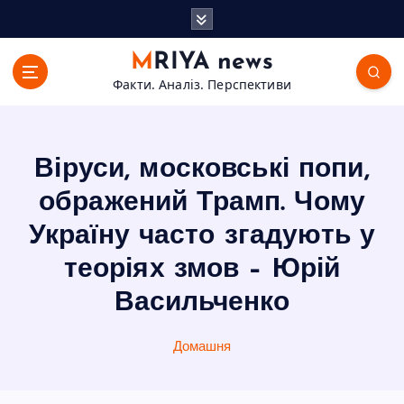
П
е
р
MRIYA news
е
Факти. Аналіз. Перспективи
й
т
и
д
Віруси, московські попи,
о
в
ображений Трамп. Чому
м
Україну часто згадують у
і
с
теоріях змов – Юрій
т
Васильченко
у
Домашня