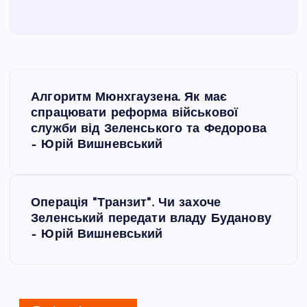
Н
Алгоритм Мюнхгаузена. Як має
а
спрацювати реформа військової
служби від Зеленського та Федорова
в
– Юрій Вишневський
і
Операція "Транзит". Чи захоче
г
Зеленський передати владу Буданову
– Юрій Вишневський
а
ц