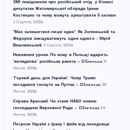
ЗМІ повідомили про російський слід у бізнесі
депутатки Житомирської облради Ірини
Костюшко та чому можуть арештувати її активи
3 Серпня, 2026
"Має залишитися лише один". Як Зеленський та
Федоров знищуватимуть один одного – Юрій
Вишневський
3 Серпня, 2026
Невивчені уроки. По кому в Польщі вдарить
“випадкова” російська ракета — DSnews.ua
31
Липня, 2026
“Гарний день для України”. Чому Трамп
погодився тиснути на Путіна — DSnews.ua
30
Липня, 2026
Справа Арахамії. Чи стане НАБУ новим
господарем Верховної Ради — DSnews.ua
29
Липня, 2026
Погрози Україні з Ірану і фейк від посадовця