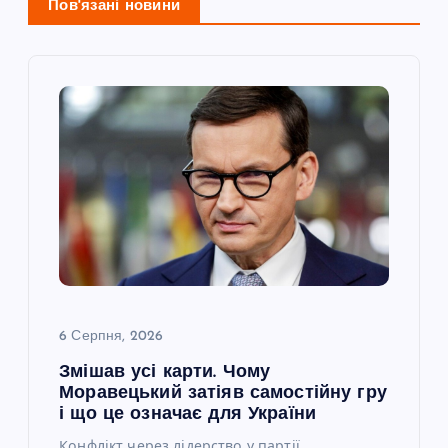
і
Пов'язані новини
я
з
а
п
и
с
6 Серпня, 2026
і
Змішав усі карти. Чому
Моравецький затіяв самостійну гру
в
і що це означає для України
Конфлікт через лідерство у партії