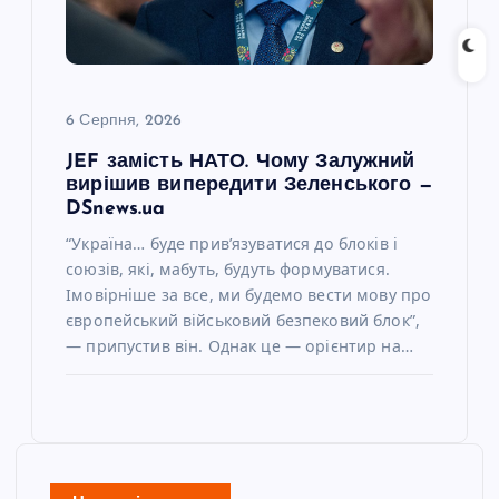
6 Серпня, 2026
JEF замість НАТО. Чому Залужний
вирішив випередити Зеленського —
DSnews.ua
“Україна… буде прив’язуватися до блоків і
союзів, які, мабуть, будуть формуватися.
Імовірніше за все, ми будемо вести мову про
європейський військовий безпековий блок”,
— припустив він. Однак це — орієнтир на…