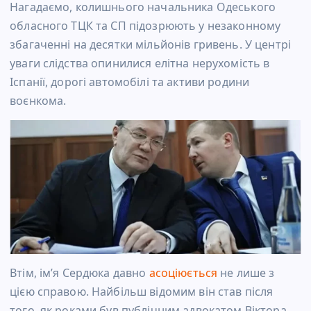
Нагадаємо, колишнього начальника Одеського
обласного ТЦК та СП підозрюють у незаконному
збагаченні на десятки мільйонів гривень. У центрі
уваги слідства опинилися елітна нерухомість в
Іспанії, дорогі автомобілі та активи родини
воєнкома.
Втім, ім’я Сердюка давно
асоціюється
не лише з
цією справою. Найбільш відомим він став після
того, як роками був публічним адвокатом Віктора