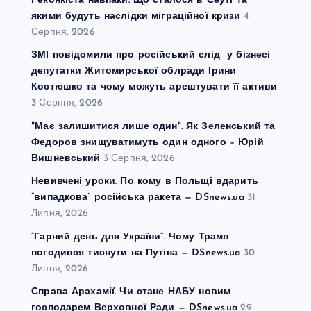
Реконкіста навпаки. Що сталося в Сеуті та
якими будуть наслідки міграційної кризи
4
Серпня, 2026
ЗМІ повідомили про російський слід у бізнесі
депутатки Житомирської облради Ірини
Костюшко та чому можуть арештувати її активи
3 Серпня, 2026
"Має залишитися лише один". Як Зеленський та
Федоров знищуватимуть один одного – Юрій
Вишневський
3 Серпня, 2026
Невивчені уроки. По кому в Польщі вдарить
“випадкова” російська ракета — DSnews.ua
31
Липня, 2026
“Гарний день для України”. Чому Трамп
погодився тиснути на Путіна — DSnews.ua
30
Липня, 2026
Справа Арахамії. Чи стане НАБУ новим
господарем Верховної Ради — DSnews.ua
29