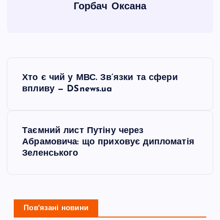
Горбач Оксана
Н
Хто є чий у МВС. Зв’язки та сфери
а
впливу — DSnews.ua
в
Таємний лист Путіну через
і
Абрамовича: що приховує дипломатія
Зеленського
г
а
ц
Пов'язані новини