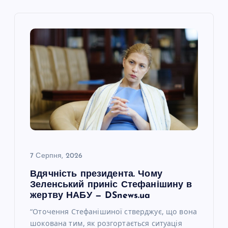
і
я
з
а
п
и
7 Серпня, 2026
с
Вдячність президента. Чому
Зеленський приніс Стефанішину в
і
жертву НАБУ — DSnews.ua
“Оточення Стефанішиної стверджує, що вона
в
шокована тим, як розгортається ситуація