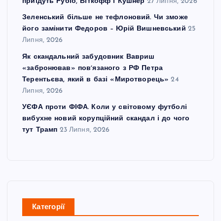
приїдуть Рубіо, Віткофф і Кушнер
27 Липня, 2026
Зеленський більше не тефлоновий. Чи зможе
його замінити Федоров – Юрій Вишневський
25
Липня, 2026
Як скандальний забудовник Вавриш
«забронював» повʼязаного з РФ Петра
Терентьєва, який в базі «Миротворець»
24
Липня, 2026
УЄФА проти ФІФА. Коли у світовому футболі
вибухне новий корупційний скандал і до чого
тут Трамп
23 Липня, 2026
Категорії