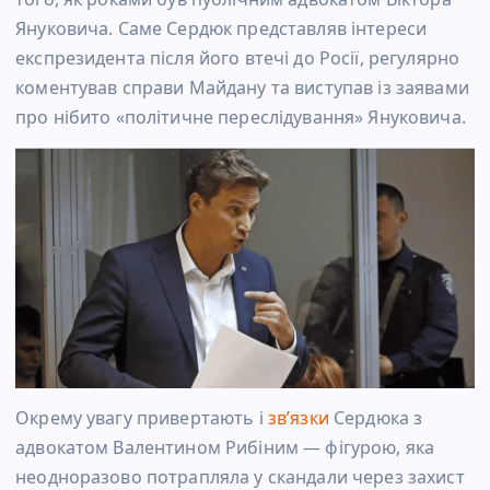
Януковича. Саме Сердюк представляв інтереси
експрезидента після його втечі до Росії, регулярно
коментував справи Майдану та виступав із заявами
про нібито «політичне переслідування» Януковича.
Окрему увагу привертають і
зв’язки
Сердюка з
адвокатом Валентином Рибіним — фігурою, яка
неодноразово потрапляла у скандали через захист