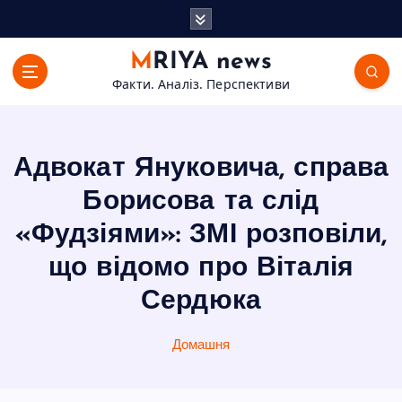
П
е
р
MRIYA news
е
Факти. Аналіз. Перспективи
й
т
и
д
Адвокат Януковича, справа
о
в
Борисова та слід
м
«Фудзіями»: ЗМІ розповіли,
і
с
що відомо про Віталія
т
Сердюка
у
Домашня