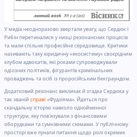
У медіа неодноразово звертали увагу, що Сердюк і
Рибін перетиналися у низці резонансних процесів
та мали спільне професійне середовище. Критики
називають таку юридичну «екосистему» своєрідним
клубом адвокатів, які роками супроводжували
одіозних політиків, фігурантів кримінальних
проваджень та осіб із проросійським бекграундом.
Додатковий резонанс викликає й згадка Сердюка у
так званій
справі
«Фудзіяма». Йдеться про
скандальну історію навколо однойменної
структури, яку пов’язували з фінансовими
оборудками та сумнівними схемами. У публічному
просторі вже лунали питання щодо ролі окремих