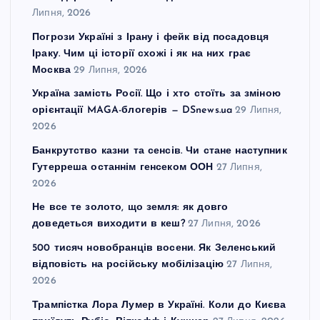
Липня, 2026
Погрози Україні з Ірану і фейк від посадовця
Іраку. Чим ці історії схожі і як на них грає
Москва
29 Липня, 2026
Україна замість Росії. Що і хто стоїть за зміною
орієнтації MAGA-блогерів — DSnews.ua
29 Липня,
2026
Банкрутство казни та сенсів. Чи стане наступник
Гутерреша останнім генсеком ООН
27 Липня,
2026
Не все те золото, що земля: як довго
доведеться виходити в кеш?
27 Липня, 2026
500 тисяч новобранців восени. Як Зеленський
відповість на російську мобілізацію
27 Липня,
2026
Трампістка Лора Лумер в Україні. Коли до Києва