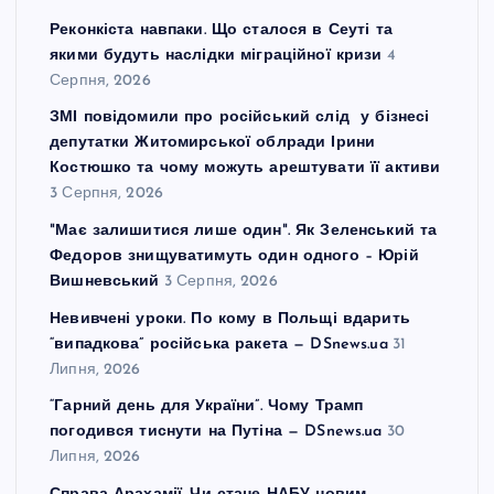
Реконкіста навпаки. Що сталося в Сеуті та
якими будуть наслідки міграційної кризи
4
Серпня, 2026
ЗМІ повідомили про російський слід у бізнесі
депутатки Житомирської облради Ірини
Костюшко та чому можуть арештувати її активи
3 Серпня, 2026
"Має залишитися лише один". Як Зеленський та
Федоров знищуватимуть один одного – Юрій
Вишневський
3 Серпня, 2026
Невивчені уроки. По кому в Польщі вдарить
“випадкова” російська ракета — DSnews.ua
31
Липня, 2026
“Гарний день для України”. Чому Трамп
погодився тиснути на Путіна — DSnews.ua
30
Липня, 2026