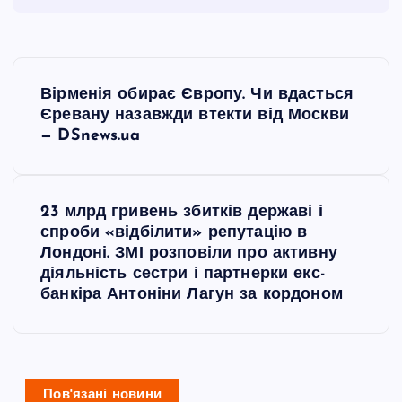
Н
Вірменія обирає Європу. Чи вдасться
а
Єревану назавжди втекти від Москви
— DSnews.ua
в
і
23 млрд гривень збитків державі і
спроби «відбілити» репутацію в
г
Лондоні. ЗМІ розповіли про активну
діяльність сестри і партнерки екс-
а
банкіра Антоніни Лагун за кордоном
ц
і
Пов'язані новини