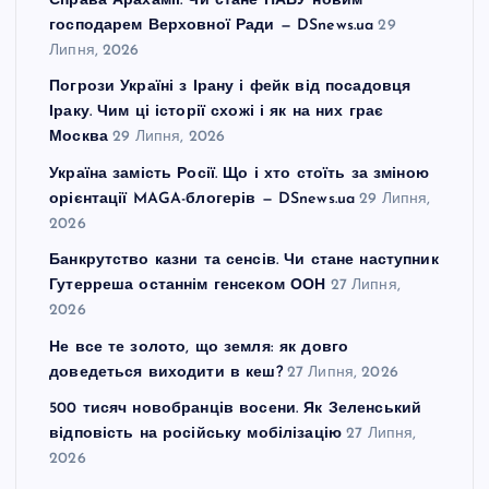
Справа Арахамії. Чи стане НАБУ новим
господарем Верховної Ради — DSnews.ua
29
Липня, 2026
Погрози Україні з Ірану і фейк від посадовця
Іраку. Чим ці історії схожі і як на них грає
Москва
29 Липня, 2026
Україна замість Росії. Що і хто стоїть за зміною
орієнтації MAGA-блогерів — DSnews.ua
29 Липня,
2026
Банкрутство казни та сенсів. Чи стане наступник
Гутерреша останнім генсеком ООН
27 Липня,
2026
Не все те золото, що земля: як довго
доведеться виходити в кеш?
27 Липня, 2026
500 тисяч новобранців восени. Як Зеленський
відповість на російську мобілізацію
27 Липня,
2026