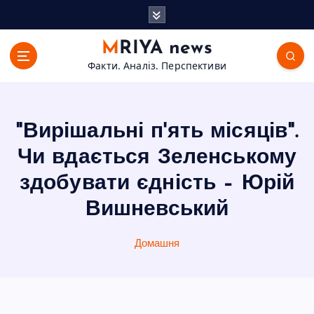
П
е
р
MRIYA news
е
Факти. Аналіз. Перспективи
й
т
и
д
"Вирішальні п'ять місяців".
о
в
Чи вдається Зеленському
м
здобувати єдність – Юрій
і
с
Вишневський
т
у
Домашня