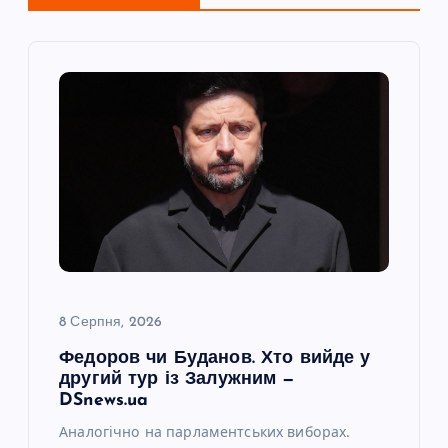
я
з
а
п
и
с
і
8 Серпня, 2026
Федоров чи Буданов. Хто вийде у
в
другий тур із Залужним —
DSnews.ua
Аналогічно на парламентських виборах.