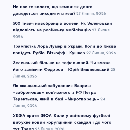
Не все те золото, що земля: як довго
доведеться виходити в кеш?
27 Липня, 2026
500 тисяч новобранців восени. Як Зеленський
відповість на російську мобілізацію
27 Липня,
2026
Трампістка Лора Лумер в Україні. Коли до Києва
приїдуть Рубіо, Віткофф і Кушнер
27 Липня, 2026
Зеленський більше не тефлоновий. Чи зможе
його замінити Федоров – Юрій Вишневський
25
Липня, 2026
Як скандальний забудовник Вавриш
«забронював» повʼязаного з РФ Петра
Терентьєва, який в базі «Миротворець»
24
Липня, 2026
УЄФА проти ФІФА. Коли у світовому футболі
вибухне новий корупційний скандал і до чого
тут Трамп
23 Липня, 2026