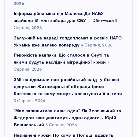
2026
Інформаційна міна під Малюка. Де НАБУ
знайшло $1 млн хабара для СБУ — DSnews.ua
5
Серпня, 2026
Залужний на нараді топдипломатів розніс НАТО:
Україна вже далеко попереду
4 Серпня, 2026
Реконкіста навпаки. Що сталося в Сеуті та
якими будуть наслідки міграційної кризи
4
Серпня, 2026
ЗМІ повідомили про російський слід у бізнесі
депутатки Житомирської облради Ірини
Костюшко та чому можуть арештувати її активи
3 Серпня, 2026
"Має залишитися лише один". Як Зеленський та
Федоров знищуватимуть один одного – Юрій
Вишневський
3 Серпня, 2026
Невивчені уроки. По кому в Польщі вдарить