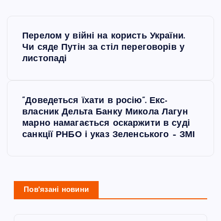
Н
Перелом у війні на користь України.
а
Чи сяде Путін за стіл переговорів у
листопаді
в
і
“Доведеться їхати в росію”. Екс-
власник Дельта Банку Микола Лагун
г
марно намагається оскаржити в суді
санкції РНБО і указ Зеленського – ЗМІ
а
ц
і
Пов'язані новини
я