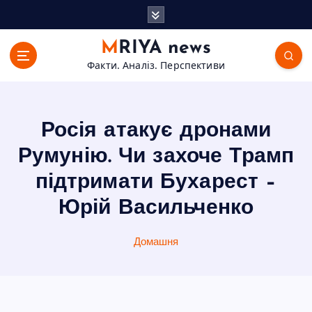
П
е
р
MRIYA news
е
Факти. Аналіз. Перспективи
й
т
и
д
Росія атакує дронами
о
в
Румунію. Чи захоче Трамп
м
підтримати Бухарест –
і
с
Юрій Васильченко
т
у
Домашня