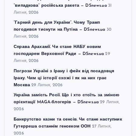
“випадкова” російська ракета — DSnews.ua
31
Липня, 2026
“Гарний день для України”. Чому Трамп
погодився тиснути на Путіна — DSnews.ua
30
Липня, 2026
Справа Арахамії. Чи стане НАБУ новим
господарем Верховної Ради — DSnews.ua
29
Липня, 2026
Погрози Україні з Ірану і фейк від посадовця
Іраку. Чим ці історії схожі і як на них грає
Москва
29 Липня, 2026
Україна замість Росії. Що і хто стоїть за зміною
орієнтації MAGA-блогерів — DSnews.ua
29 Липня,
2026
Банкрутство казни та сенсів. Чи стане наступник
Гутерреша останнім генсеком ООН
27 Липня,
2026