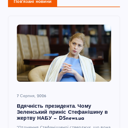
і
Пов'язані новини
я
з
а
п
и
с
7 Серпня, 2026
і
Вдячність президента. Чому
Зеленський приніс Стефанішину в
в
жертву НАБУ — DSnews.ua
“Оточення Стефанішиної стверджує, що вона