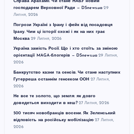
Справа Арахамії. Чи стане НАБУ новим
господарем Верховної Ради — DSnews.ua
29
Липня, 2026
Погрози Україні з Ірану і фейк від посадовця
Іраку. Чим ці історії схожі і як на них грає
Москва
29 Липня, 2026
Україна замість Росії. Що і хто стоїть за зміною
орієнтації MAGA-блогерів — DSnews.ua
29 Липня,
2026
Банкрутство казни та сенсів. Чи стане наступник
Гутерреша останнім генсеком ООН
27 Липня,
2026
Не все те золото, що земля: як довго
доведеться виходити в кеш?
27 Липня, 2026
500 тисяч новобранців восени. Як Зеленський
відповість на російську мобілізацію
27 Липня,
2026