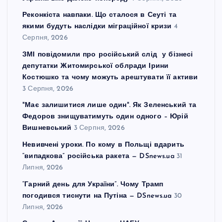
Реконкіста навпаки. Що сталося в Сеуті та
якими будуть наслідки міграційної кризи
4
Серпня, 2026
ЗМІ повідомили про російський слід у бізнесі
депутатки Житомирської облради Ірини
Костюшко та чому можуть арештувати її активи
3 Серпня, 2026
"Має залишитися лише один". Як Зеленський та
Федоров знищуватимуть один одного – Юрій
Вишневський
3 Серпня, 2026
Невивчені уроки. По кому в Польщі вдарить
“випадкова” російська ракета — DSnews.ua
31
Липня, 2026
“Гарний день для України”. Чому Трамп
погодився тиснути на Путіна — DSnews.ua
30
Липня, 2026