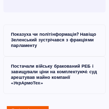
Н
Показуха чи політінформація? Навіщо
а
Зеленський зустрічався з фракціями
парламенту
в
і
Постачали війську бракований РЕБ і
завищували ціни на комплектуючі: суд
г
арештував майно компанії
«УкрАрмоТех»
а
ц