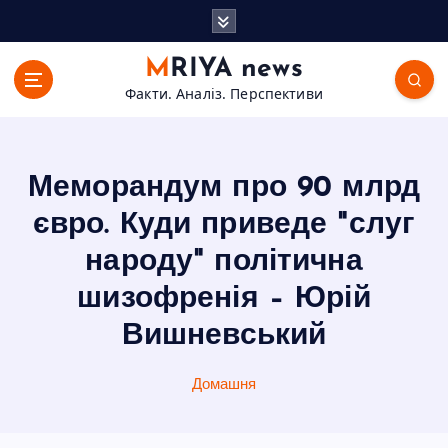
П
е
р
MRIYA news
е
Факти. Аналіз. Перспективи
й
т
и
д
Меморандум про 90 млрд
о
в
євро. Куди приведе "слуг
м
народу" політична
і
с
шизофренія – Юрій
т
Вишневський
у
Домашня