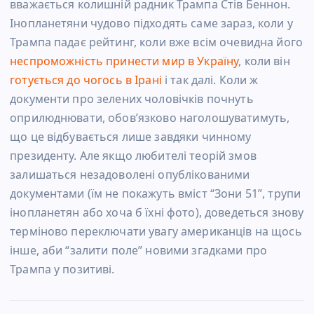
вважається колишній радник Трампа Стів Беннон.
Інопланетяни чудово підходять саме зараз, коли у
Трампа падає рейтинг, коли вже всім очевидна його
неспроможність принести мир в Україну
, коли він
готується до чогось в Ірані
і так далі. Коли ж
документи про зелених чоловічків почнуть
оприлюднювати, обов’язково наголошуватимуть,
що це відбувається лише завдяки чинному
президенту. Але якщо любителі теорій змов
залишаться незадоволені опублікованими
документами (їм не покажуть вміст “Зони 51”, трупи
інопланетян або хоча б їхні фото), доведеться знову
терміново переключати увагу американців на щось
інше, аби “залити поле” новими згадками про
Трампа у позитиві.