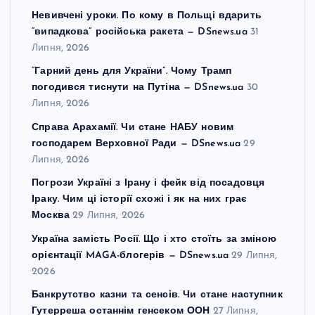
Невивчені уроки. По кому в Польщі вдарить
“випадкова” російська ракета — DSnews.ua
31
Липня, 2026
“Гарний день для України”. Чому Трамп
погодився тиснути на Путіна — DSnews.ua
30
Липня, 2026
Справа Арахамії. Чи стане НАБУ новим
господарем Верховної Ради — DSnews.ua
29
Липня, 2026
Погрози Україні з Ірану і фейк від посадовця
Іраку. Чим ці історії схожі і як на них грає
Москва
29 Липня, 2026
Україна замість Росії. Що і хто стоїть за зміною
орієнтації MAGA-блогерів — DSnews.ua
29 Липня,
2026
Банкрутство казни та сенсів. Чи стане наступник
Гутерреша останнім генсеком ООН
27 Липня,