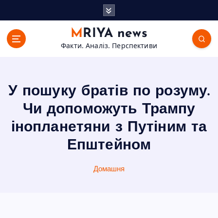
П
е
р
MRIYA news
е
Факти. Аналіз. Перспективи
й
т
и
д
У пошуку братів по розуму.
о
в
Чи допоможуть Трампу
м
інопланетяни з Путіним та
і
с
Епштейном
т
у
Домашня