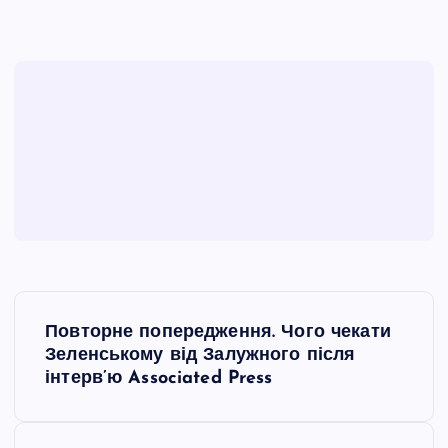
Н
Повторне попередження. Чого чекати
а
Зеленському від Залужного після
інтерв’ю Associated Press
в