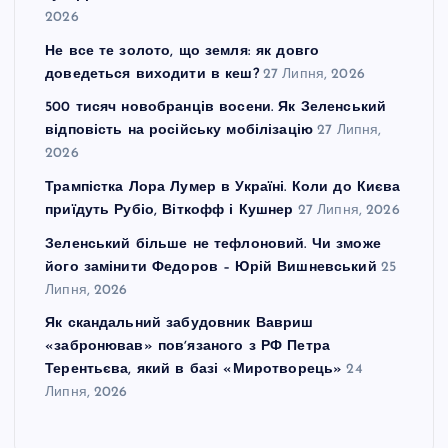
2026
Не все те золото, що земля: як довго
доведеться виходити в кеш?
27 Липня, 2026
500 тисяч новобранців восени. Як Зеленський
відповість на російську мобілізацію
27 Липня,
2026
Трампістка Лора Лумер в Україні. Коли до Києва
приїдуть Рубіо, Віткофф і Кушнер
27 Липня, 2026
Зеленський більше не тефлоновий. Чи зможе
його замінити Федоров – Юрій Вишневський
25
Липня, 2026
Як скандальний забудовник Вавриш
«забронював» повʼязаного з РФ Петра
Терентьєва, який в базі «Миротворець»
24
Липня, 2026