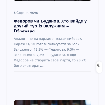
и
с
8 Серпня, 2026
Федоров чи Буданов. Хто вийде у
і
другий тур із Залужним —
DSnews.ua
в
Аналогічно на парламентських виборах.
Наразі 14,5% готові голосувати за блок
Залужного, 13,3% — Федорова, 9,5% —
Зеленського, 7,3% — Буданова. Якщо
Федоров не створить своєї партії, то 23,7%
його електорату…