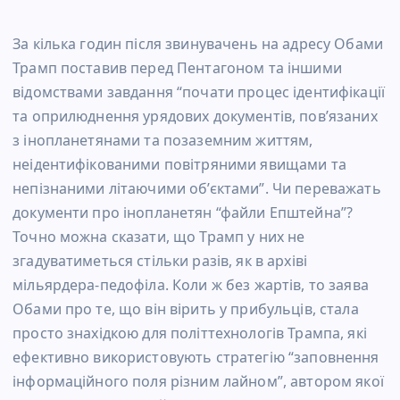
За кілька годин після звинувачень на адресу Обами
Трамп поставив перед Пентагоном та іншими
відомствами завдання “почати процес ідентифікації
та оприлюднення урядових документів, пов’язаних
з інопланетянами та позаземним життям,
неідентифікованими повітряними явищами та
непізнаними літаючими об’єктами”. Чи переважать
документи про інопланетян “файли Епштейна”?
Точно можна сказати, що Трамп у них не
згадуватиметься стільки разів, як в архіві
мільярдера-педофіла. Коли ж без жартів, то заява
Обами про те, що він вірить у прибульців, стала
просто знахідкою для політтехнологів Трампа, які
ефективно використовують стратегію “заповнення
інформаційного поля різним лайном”, автором якої