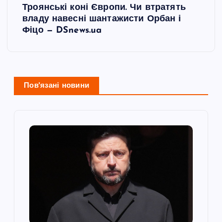
і
Троянські коні Європи. Чи втратять
владу навесні шантажисти Орбан і
г
Фіцо — DSnews.ua
а
ц
Пов'язані новини
і
я
з
а
п