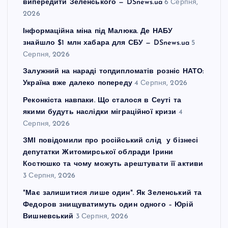
випередити Зеленського — DSnews.ua
6 Серпня,
2026
Інформаційна міна під Малюка. Де НАБУ
знайшло $1 млн хабара для СБУ — DSnews.ua
5
Серпня, 2026
Залужний на нараді топдипломатів розніс НАТО:
Україна вже далеко попереду
4 Серпня, 2026
Реконкіста навпаки. Що сталося в Сеуті та
якими будуть наслідки міграційної кризи
4
Серпня, 2026
ЗМІ повідомили про російський слід у бізнесі
депутатки Житомирської облради Ірини
Костюшко та чому можуть арештувати її активи
3 Серпня, 2026
"Має залишитися лише один". Як Зеленський та
Федоров знищуватимуть один одного – Юрій
Вишневський
3 Серпня, 2026