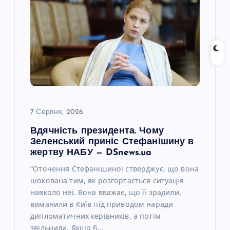
7 Серпня, 2026
Вдячність президента. Чому
Зеленський приніс Стефанішину в
жертву НАБУ — DSnews.ua
“Оточення Стефанішиної стверджує, що вона
шокована тим, як розгортається ситуація
навколо неї. Вона вважає, що її зрадили,
виманили в Київ під приводом наради
дипломатичних керівників, а потім
звільнили. Якщо б…