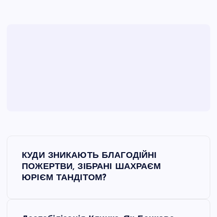
Н
КУДИ ЗНИКАЮТЬ БЛАГОДІЙНІ
а
ПОЖЕРТВИ, ЗІБРАНІ ШАХРАЄМ
ЮРІЄМ ТАНДІТОМ?
в