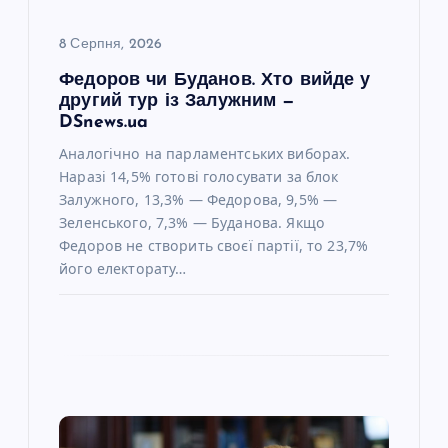
с
8 Серпня, 2026
Федоров чи Буданов. Хто вийде у
і
другий тур із Залужним —
DSnews.ua
в
Аналогічно на парламентських виборах.
Наразі 14,5% готові голосувати за блок
Залужного, 13,3% — Федорова, 9,5% —
Зеленського, 7,3% — Буданова. Якщо
Федоров не створить своєї партії, то 23,7%
його електорату…