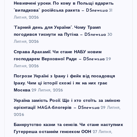
Невивчені уроки. По кому в Польщі вдарить
“випадкова” російська ракета — DSnews.ua
31
Липня, 2026
“Гарний день для України”. Чому Трамп
погодився тиснути на Путіна — DSnews.ua
30
Липня, 2026
Справа Арахамії. Чи стане НАБУ новим
господарем Верховної Ради — DSnews.ua
29
Липня, 2026
Погрози Україні з Ірану і фейк від посадовця
Іраку. Чим ці історії схожі і як на них грає
Москва
29 Липня, 2026
Україна замість Росії. Що і хто стоїть за зміною
орієнтації MAGA-блогерів — DSnews.ua
29 Липня,
2026
Банкрутство казни та сенсів. Чи стане наступник
Гутерреша останнім генсеком ООН
27 Липня,