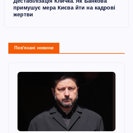
і
Дестабілізація Кличка. Як Банкова
примушує мера Києва йти на кадрові
г
жертви
а
ц
Пов'язані новини
і
я
з
а
п
и