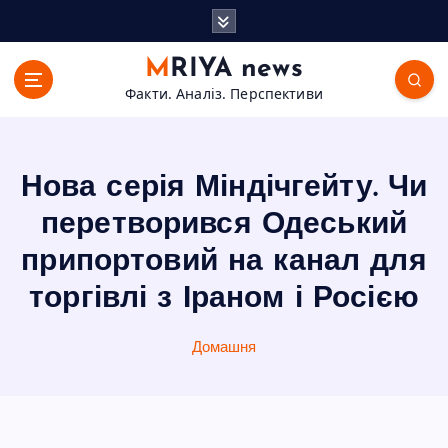
П
е
р
MRIYA news
е
Факти. Аналіз. Перспективи
й
т
и
д
Нова серія Міндічгейту. Чи
о
в
перетворився Одеський
м
припортовий на канал для
і
с
торгівлі з Іраном і Росією
т
у
Домашня