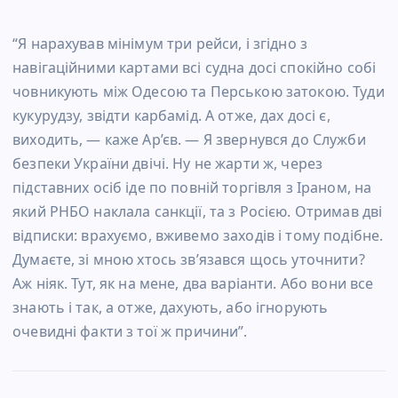
“Я нарахував мінімум три рейси, і згідно з
навігаційними картами всі судна досі спокійно собі
човникують між Одесою та Перською затокою. Туди
кукурудзу, звідти карбамід. А отже, дах досі є,
виходить, — каже Ар’єв. — Я звернувся до Служби
безпеки України двічі. Ну не жарти ж, через
підставних осіб іде по повній торгівля з Іраном, на
який РНБО наклала санкції, та з Росією. Отримав дві
відписки: врахуємо, вживемо заходів і тому подібне.
Думаєте, зі мною хтось зв’язався щось уточнити?
Аж ніяк. Тут, як на мене, два варіанти. Або вони все
знають і так, а отже, дахують, або ігнорують
очевидні факти з тої ж причини”.