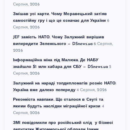
Серпня, 2026
Змішав усі карти. Чому Моравецький затіяв
самостійну гру і що це означає для України
6
Серпня, 2026
JEF замість НАТО. Чому Залужний вирішив
випередити Зеленського — DSnews.ua
6 Серпня,
2026
Інформаційна міна під Малюка. Де НАБУ
знайшло $1 млн хабара для СБУ — DSnews.ua
5
Серпня, 2026
Залужний на нараді топдипломатів розніс НАТО:
Україна вже далеко попереду
4 Серпня, 2026
Реконкіста навпаки. Що сталося в Сеуті та
якими будуть наслідки міграційної кризи
4
Серпня, 2026
ЗМІ повідомили про російський слід у бізнесі
депутатки Житомирської облради Ірини