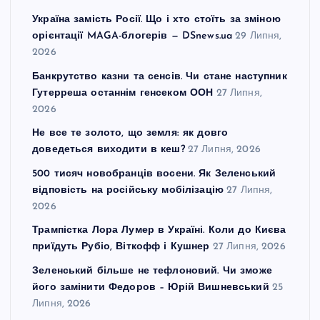
Україна замість Росії. Що і хто стоїть за зміною
орієнтації MAGA-блогерів — DSnews.ua
29 Липня,
2026
Банкрутство казни та сенсів. Чи стане наступник
Гутерреша останнім генсеком ООН
27 Липня,
2026
Не все те золото, що земля: як довго
доведеться виходити в кеш?
27 Липня, 2026
500 тисяч новобранців восени. Як Зеленський
відповість на російську мобілізацію
27 Липня,
2026
Трампістка Лора Лумер в Україні. Коли до Києва
приїдуть Рубіо, Віткофф і Кушнер
27 Липня, 2026
Зеленський більше не тефлоновий. Чи зможе
його замінити Федоров – Юрій Вишневський
25
Липня, 2026