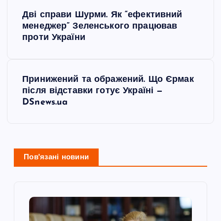
Н
Дві справи Шурми. Як “ефективний
а
менеджер” Зеленського працював
проти України
в
і
Принижений та ображений. Що Єрмак
після відставки готує Україні —
г
DSnews.ua
а
ц
Пов'язані новини
і
я