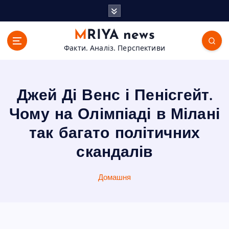
П
е
р
MRIYA news
е
Факти. Аналіз. Перспективи
й
т
и
д
Джей Ді Венс і Пенісгейт.
о
в
Чому на Олімпіаді в Мілані
м
так багато політичних
і
с
скандалів
т
у
Домашня