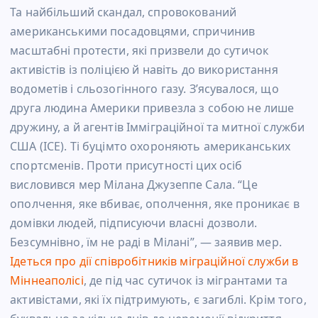
Та найбільший скандал, спровокований
американськими посадовцями, спричинив
масштабні протести, які призвели до сутичок
активістів із поліцією й навіть до використання
водометів і сльозогінного газу. З’ясувалося, що
друга людина Америки привезла з собою не лише
дружину, а й агентів Імміграційної та митної служби
США (ICE). Ті буцімто охороняють американських
спортсменів. Проти присутності цих осіб
висловився мер Мілана Джузеппе Сала. “Це
ополчення, яке вбиває, ополчення, яке проникає в
домівки людей, підписуючи власні дозволи.
Безсумнівно, їм не раді в Мілані”, — заявив мер.
Ідеться про дії співробітників міграційної служби в
Міннеаполісі
, де під час сутичок із мігрантами та
активістами, які їх підтримують, є загиблі. Крім того,