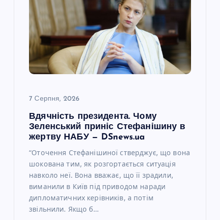
з
а
п
и
с
7 Серпня, 2026
Вдячність президента. Чому
і
Зеленський приніс Стефанішину в
жертву НАБУ — DSnews.ua
в
“Оточення Стефанішиної стверджує, що вона
шокована тим, як розгортається ситуація
навколо неї. Вона вважає, що її зрадили,
виманили в Київ під приводом наради
дипломатичних керівників, а потім
звільнили. Якщо б…