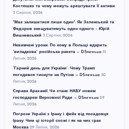
Костюшко та чому можуть арештувати її активи
3 Серпня, 2026
"Має залишитися лише один". Як Зеленський та
Федоров знищуватимуть один одного – Юрій
Вишневський
3 Серпня, 2026
Невивчені уроки. По кому в Польщі вдарить
“випадкова” російська ракета — DSnews.ua
31
Липня, 2026
“Гарний день для України”. Чому Трамп
погодився тиснути на Путіна — DSnews.ua
30
Липня, 2026
Справа Арахамії. Чи стане НАБУ новим
господарем Верховної Ради — DSnews.ua
29
Липня, 2026
Погрози Україні з Ірану і фейк від посадовця
Іраку. Чим ці історії схожі і як на них грає
Москва
29 Липня, 2026