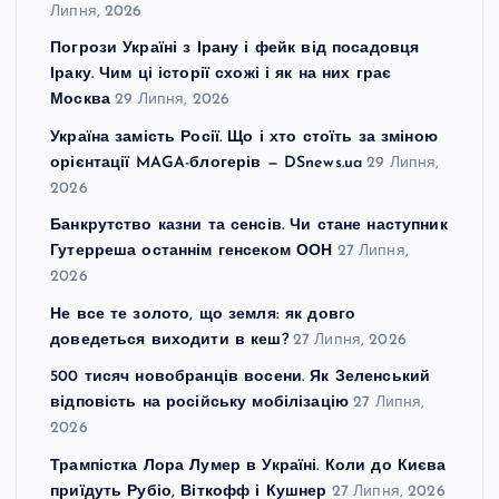
Липня, 2026
Погрози Україні з Ірану і фейк від посадовця
Іраку. Чим ці історії схожі і як на них грає
Москва
29 Липня, 2026
Україна замість Росії. Що і хто стоїть за зміною
орієнтації MAGA-блогерів — DSnews.ua
29 Липня,
2026
Банкрутство казни та сенсів. Чи стане наступник
Гутерреша останнім генсеком ООН
27 Липня,
2026
Не все те золото, що земля: як довго
доведеться виходити в кеш?
27 Липня, 2026
500 тисяч новобранців восени. Як Зеленський
відповість на російську мобілізацію
27 Липня,
2026
Трампістка Лора Лумер в Україні. Коли до Києва
приїдуть Рубіо, Віткофф і Кушнер
27 Липня, 2026