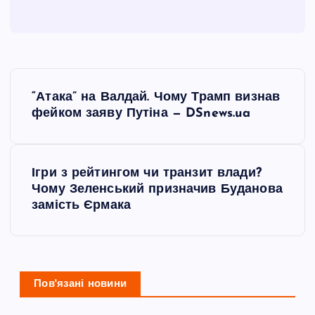
Н
“Атака” на Валдай. Чому Трамп визнав
а
фейком заяву Путіна — DSnews.ua
в
Ігри з рейтингом чи транзит влади?
і
Чому Зеленський призначив Буданова
замість Єрмака
г
а
ц
Пов'язані новини