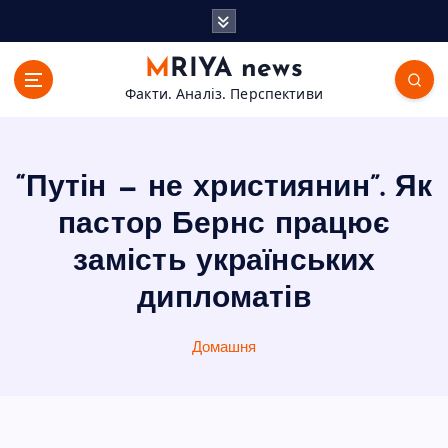
П
е
р
MRIYA news
е
Факти. Аналіз. Перспективи
й
т
и
д
“Путін — не християнин”. Як
о
в
пастор Бернс працює
м
замість українських
і
с
дипломатів
т
у
Домашня