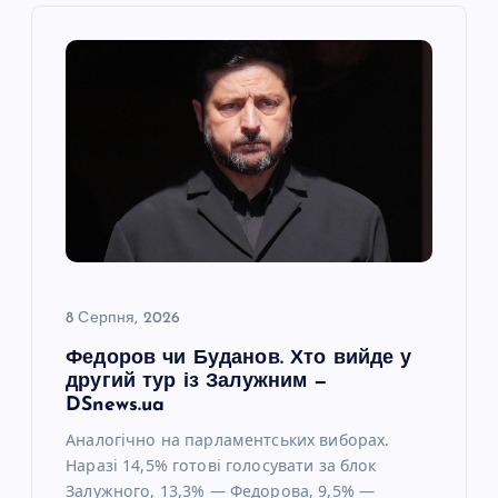
і
я
з
а
п
и
8 Серпня, 2026
с
Федоров чи Буданов. Хто вийде у
другий тур із Залужним —
і
DSnews.ua
Аналогічно на парламентських виборах.
в
Наразі 14,5% готові голосувати за блок
Залужного, 13,3% — Федорова, 9,5% —