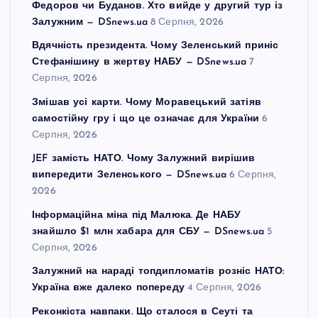
Федоров чи Буданов. Хто вийде у другий тур із
Залужним — DSnews.ua
8 Серпня, 2026
Вдячність президента. Чому Зеленський приніс
Стефанішину в жертву НАБУ — DSnews.ua
7
Серпня, 2026
Змішав усі карти. Чому Моравецький затіяв
самостійну гру і що це означає для України
6
Серпня, 2026
JEF замість НАТО. Чому Залужний вирішив
випередити Зеленського — DSnews.ua
6 Серпня,
2026
Інформаційна міна під Малюка. Де НАБУ
знайшло $1 млн хабара для СБУ — DSnews.ua
5
Серпня, 2026
Залужний на нараді топдипломатів розніс НАТО:
Україна вже далеко попереду
4 Серпня, 2026
Реконкіста навпаки. Що сталося в Сеуті та