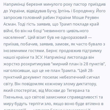
Наприкінці березня минулого року пастор приїздив
до України, відвідував Бучу, Ірпінь і Бородянку. Його
запросив головний рабин України Моше Реувен
Асман. Тоді гість заявив, що Трамп покладе край
війні, бо він на боці “невинного цивільного
населення”. Цей візит був не одноразовий —
приїхав, побачив, заявив, замовк, як часто бувало з
іноземними гостями. Бернс продовжив підтримку
нашої країни та ЗСУ. Наприкінці листопада він
жорстко розкритикував “мирний план із 28 пунктів”,
наголосивши, що це не план Трампа. “Цей 28-
пунктний документ посилає небезпечний сигнал
світу. Він повідомляє кожному злому диктатору,
який спостерігає, від Москви до Тегерана та
Пхеньяна, що світові захисники справедливості та
миру будуть терпіти зло, якщо воно буде втілено в