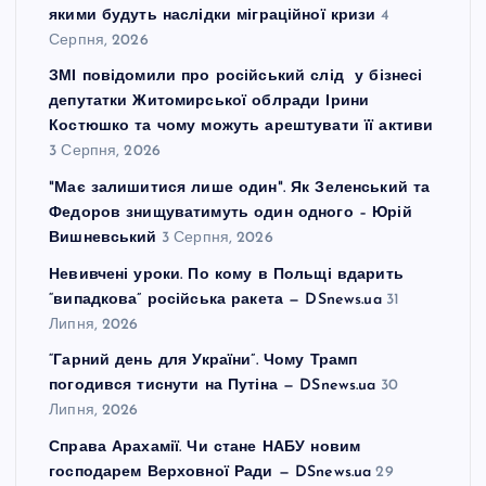
якими будуть наслідки міграційної кризи
4
Серпня, 2026
ЗМІ повідомили про російський слід у бізнесі
депутатки Житомирської облради Ірини
Костюшко та чому можуть арештувати її активи
3 Серпня, 2026
"Має залишитися лише один". Як Зеленський та
Федоров знищуватимуть один одного – Юрій
Вишневський
3 Серпня, 2026
Невивчені уроки. По кому в Польщі вдарить
“випадкова” російська ракета — DSnews.ua
31
Липня, 2026
“Гарний день для України”. Чому Трамп
погодився тиснути на Путіна — DSnews.ua
30
Липня, 2026
Справа Арахамії. Чи стане НАБУ новим
господарем Верховної Ради — DSnews.ua
29