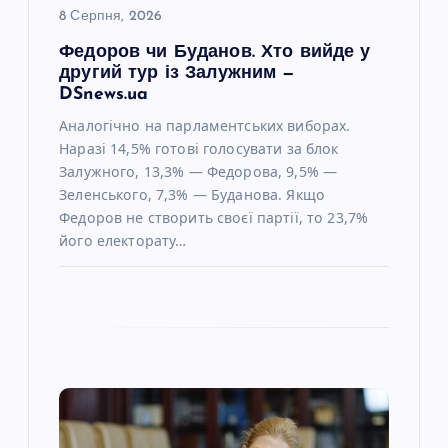
8 Серпня, 2026
с
Федоров чи Буданов. Хто вийде у
другий тур із Залужним —
і
DSnews.ua
Аналогічно на парламентських виборах.
в
Наразі 14,5% готові голосувати за блок
Залужного, 13,3% — Федорова, 9,5% —
Зеленського, 7,3% — Буданова. Якщо
Федоров не створить своєї партії, то 23,7%
його електорату…