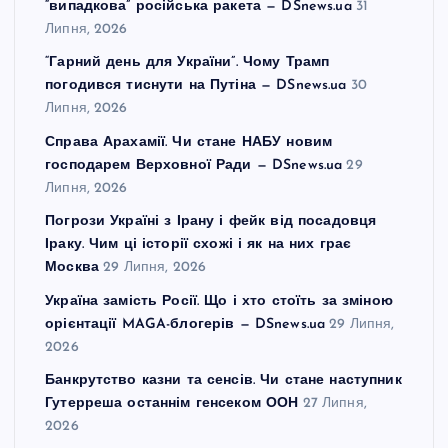
“випадкова” російська ракета — DSnews.ua
31
Липня, 2026
“Гарний день для України”. Чому Трамп
погодився тиснути на Путіна — DSnews.ua
30
Липня, 2026
Справа Арахамії. Чи стане НАБУ новим
господарем Верховної Ради — DSnews.ua
29
Липня, 2026
Погрози Україні з Ірану і фейк від посадовця
Іраку. Чим ці історії схожі і як на них грає
Москва
29 Липня, 2026
Україна замість Росії. Що і хто стоїть за зміною
орієнтації MAGA-блогерів — DSnews.ua
29 Липня,
2026
Банкрутство казни та сенсів. Чи стане наступник
Гутерреша останнім генсеком ООН
27 Липня,
2026