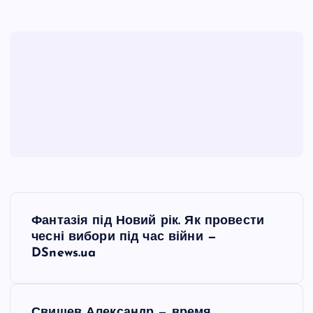
Н
Фантазія під Новий рік. Як провести
а
чесні вибори під час війни —
DSnews.ua
в
і
Свищев Александр — время