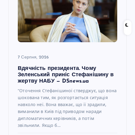
7 Серпня, 2026
Вдячність президента. Чому
Зеленський приніс Стефанішину в
жертву НАБУ — DSnews.ua
“Оточення Стефанішиної стверджує, що вона
шокована тим, як розгортається ситуація
навколо неї. Вона вважає, що її зрадили,
виманили в Київ під приводом наради
дипломатичних керівників, а потім
звільнили. Якщо б…