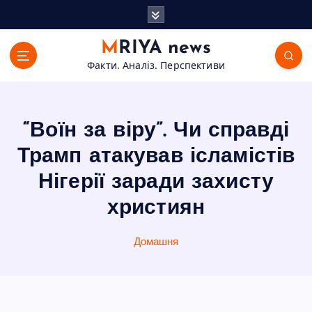
П
е
р
MRIYA news
е
Факти. Аналіз. Перспективи
й
т
и
д
“Воїн за віру”. Чи справді
о
в
Трамп атакував ісламістів
м
Нігерії заради захисту
і
с
християн
т
у
Домашня