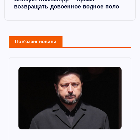
возвращать довоенное водное поло
г
а
ц
Пов'язані новини
і
я
з
а
п
и