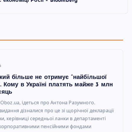
 економіці Росії – Bloomberg
6
кий більше не отримує “найбільшої
. Кому в Україні платять майже 3 млн
сяць
 Oboz.ua, ідеться про Антона Разумного.
видання дізналися про це зі щорічної декларації
и, керівниці середньої ланки в департаменті
 корпоративними пенсійними фондами