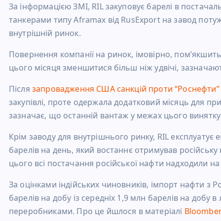
За інформацією ЗМІ, RIL закуповує барелі в постачаль
танкерами типу Aframax від RusExport на завод потуж
внутрішній ринок.
Повернення компанії на ринок, імовірно, пом’якшить 
цього місяця зменшитися більш ніж удвічі, зазначаю
Після
запровадження США санкцій проти “Роснефти” і
закупівлі, проте одержала додатковий місяць для п
зазначає, що останній вантаж у межах цього винятку п
Крім заводу для внутрішнього ринку, RIL експлуатує 
барелів на день, який востаннє отримував російську
цього всі постачання російської нафти надходили на
За оцінками індійських чиновників, імпорт нафти з Ро
барелів на добу із середніх 1,9 млн барелів на добу
переробниками. Про це йшлося в матеріалі
Bloombe