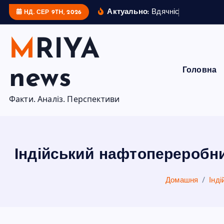
П
Актуально:
В
д
я
ч
н
і
с
т
ь
п
р
е
з
и
д
е
НД. СЕР 9TH, 2026
е
р
MRIYA
е
й
news
Головна
т
и
Факти. Аналіз. Перспективи
д
о
в
м
Індійський нафтопереробни
і
с
Домашня
Інд
т
у