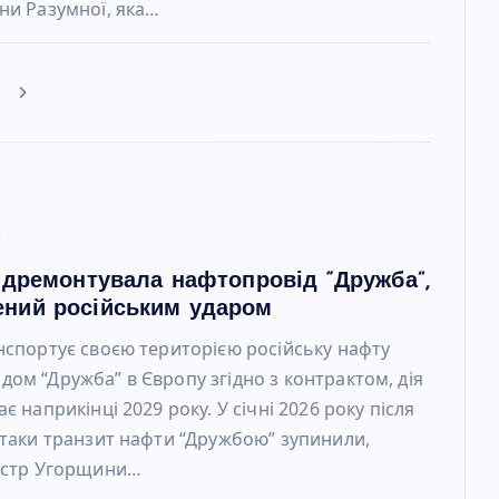
ни Разумної, яка…
е
6
відремонтувала нафтопровід “Дружба”,
ний російським ударом
нспортує своєю територією російську нафту
ом “Дружба” в Європу згідно з контрактом, дія
є наприкінці 2029 року. У січні 2026 року після
атаки транзит нафти “Дружбою” зупинили,
ністр Угорщини…