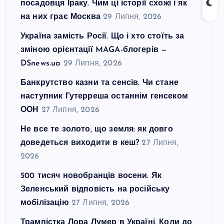
посадовця Іраку. Чим ці історії схожі і як
на них грає Москва
29 Липня, 2026
Україна замість Росії. Що і хто стоїть за
зміною орієнтації MAGA-блогерів —
DSnews.ua
29 Липня, 2026
Банкрутство казни та сенсів. Чи стане
наступник Гутерреша останнім генсеком
ООН
27 Липня, 2026
Не все те золото, що земля: як довго
доведеться виходити в кеш?
27 Липня,
2026
500 тисяч новобранців восени. Як
Зеленський відповість на російську
мобілізацію
27 Липня, 2026
Трампістка Лора Лумер в Україні. Коли до