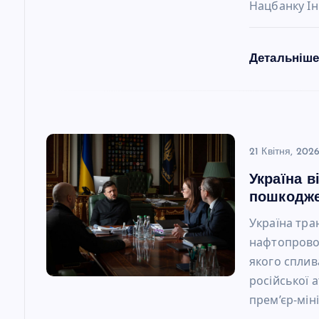
а
Нацбанку Ін
п
Детальніш
и
с
21 Квітня, 202
і
Україна 
в
пошкодже
Україна тра
нафтопровод
якого сплива
російської 
прем’єр-мі