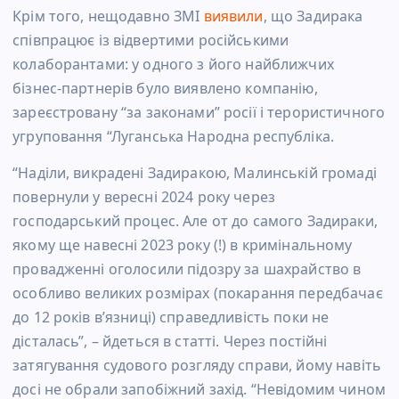
Крім того, нещодавно ЗМІ
виявили
, що Задирака
співпрацює із відвертими російськими
колаборантами: у одного з його найближчих
бізнес-партнерів було виявлено компанію,
зареєстровану “за законами” росії і терористичного
угруповання “Луганська Народна республіка.
“Наділи, викрадені Задиракою, Малинській громаді
повернули у вересні 2024 року через
господарський процес. Але от до самого Задираки,
якому ще навесні 2023 року (!) в кримінальному
провадженні оголосили підозру за шахрайство в
особливо великих розмірах (покарання передбачає
до 12 років вʼязниці) справедливість поки не
дісталась”, – йдеться в статті. Через постійні
затягування судового розгляду справи, йому навіть
досі не обрали запобіжний захід. “Невідомим чином