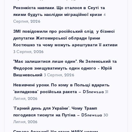
Реконкіста навпаки. Що сталося в Сеуті та
якими будуть наслідки міграційної кризи
4
Серпня, 2026
ЗМІ повідомили про російський слід у бізнесі
депутатки Житомирської облради Ірини
Костюшко та чому можуть арештувати її активи
3 Серпня, 2026
"Має залишитися лише один". Як Зеленський та
Федоров знищуватимуть один одного – Юрій
Вишневський
3 Серпня, 2026
Невивчені уроки. По кому в Польщі вдарить
“випадкова” російська ракета — DSnews.ua
31
Липня, 2026
“Гарний день для України”. Чому Трамп
погодився тиснути на Путіна — DSnews.ua
30
Липня, 2026