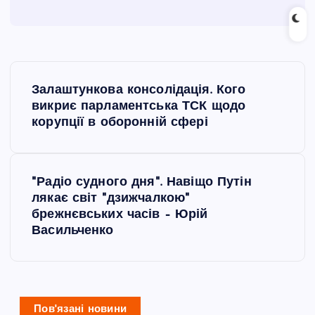
Н
Залаштункова консолідація. Кого
а
викриє парламентська ТСК щодо
корупції в оборонній сфері
в
і
"Радіо судного дня". Навіщо Путін
лякає світ "дзижчалкою"
г
брежнєвських часів – Юрій
Васильченко
а
ц
Пов'язані новини