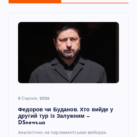
і
я
з
а
п
и
с
8 Серпня, 2026
і
Федоров чи Буданов. Хто вийде у
другий тур із Залужним —
в
DSnews.ua
Аналогічно на парламентських виборах.