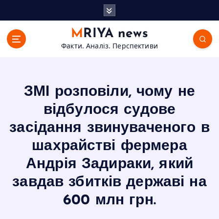
П
е
р
MRIYA news
е
Факти. Аналіз. Перспективи
й
т
и
д
ЗМІ розповіли, чому не
о
в
відбулося судове
м
засідання звинуваченого в
і
с
шахрайстві фермера
т
Андрія Задираки, який
у
завдав збитків державі на
600 млн грн.