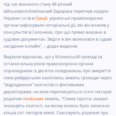
під час воєнного стану 48-річний
військовозобовʼязаний Задирака перетнув кордон
України і осів в
Греції
: українські правоохоронні
органи зафіксували нотаріальні дії, які він вчиняв у
консульстві в Салоніках, про що прямо вказано в
судових документах. Звідти ж він включався в судові
засідання онлайн”, – додає видання.
Видання відзначає, що у Малинській громаді за
останні кілька років правоохоронні органи
оприлюднили із десяток повідомлень про викриття
схем рейдерських захоплень земель громади через
“відродження” колгоспів із фіктивними
директорами, на яких переписуються сотні гектарів
родючих
поліських
земель. “Схема проста: шахраї
знаходять колгосп, на якому колись було записано
кілька сот гектарів землі. Скасовують рішення про