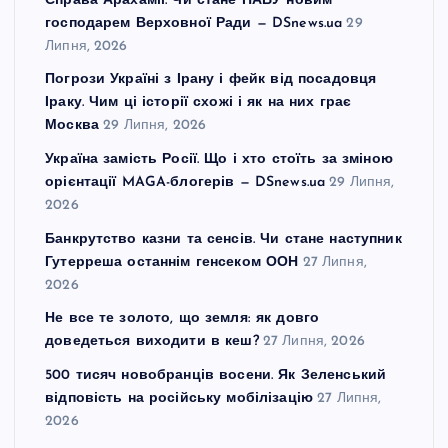
Справа Арахамії. Чи стане НАБУ новим
господарем Верховної Ради — DSnews.ua
29
Липня, 2026
Погрози Україні з Ірану і фейк від посадовця
Іраку. Чим ці історії схожі і як на них грає
Москва
29 Липня, 2026
Україна замість Росії. Що і хто стоїть за зміною
орієнтації MAGA-блогерів — DSnews.ua
29 Липня,
2026
Банкрутство казни та сенсів. Чи стане наступник
Гутерреша останнім генсеком ООН
27 Липня,
2026
Не все те золото, що земля: як довго
доведеться виходити в кеш?
27 Липня, 2026
500 тисяч новобранців восени. Як Зеленський
відповість на російську мобілізацію
27 Липня,
2026