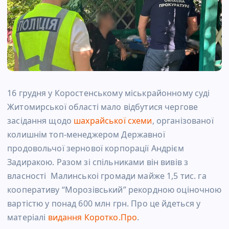
16 грудня у Коростенському міськрайонному суді
Житомирської області мало відбутися чергове
засідання щодо
шахрайської схеми
, організованої
колишнім топ-менеджером Державної
продовольчої зернової корпорації Андрієм
Задиракою. Разом зі спільниками він вивів з
власності Малинськоі громади майже 1,5 тис. га
кооперативу “Морозівський” рекордною оціночною
вартістю у понад 600 млн грн. Про це йдеться у
матеріалі
видання Коротко.Про
.