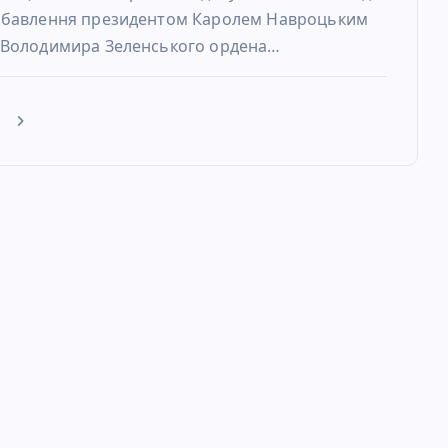
збавлення президентом Каролем Навроцьким
 Володимира Зеленського ордена…
е