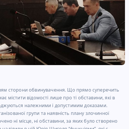
енням сторони обвинувачення. Що прямо суперечить
ає містити відомості лише про ті обставини, які в
верджуються належними і допустимим доказами.
анізованої групи та наявність плану злочинної
ачено ні місце, ні обставини, за яких було створено
 наділили в ній Юрія Щиголя “функціями”, які є