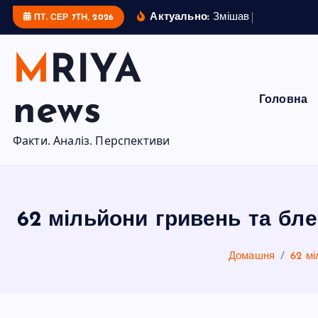
П
Актуально:
З
м
і
ш
а
в
у
с
і
к
а
р
т
и
ПТ. СЕР 7TH, 2026
е
р
MRIYA
е
й
news
Головна
т
и
Факти. Аналіз. Перспективи
д
о
в
м
62 мільйони гривень та бле
і
с
Домашня
62 мі
т
у