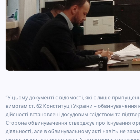
“У цьому документі є відомості, які є лише припущ
вимогам ст. 62 Конституції України – обвинувачення м
дійсності встановлені досудовим слідством та підт
Сторона обвинувачення стверджує про існування орг
діяльності, але в обвинувальному акті навіть не зазн
цю вигадану злочинну групу. А детективи та прокурор