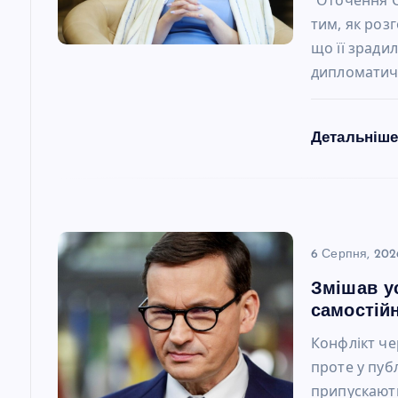
тим, як роз
а
що її зради
дипломатичн
п
и
Детальніш
с
і
6 Серпня, 202
в
Змішав у
самостійн
Конфлікт че
проте у пуб
припускають