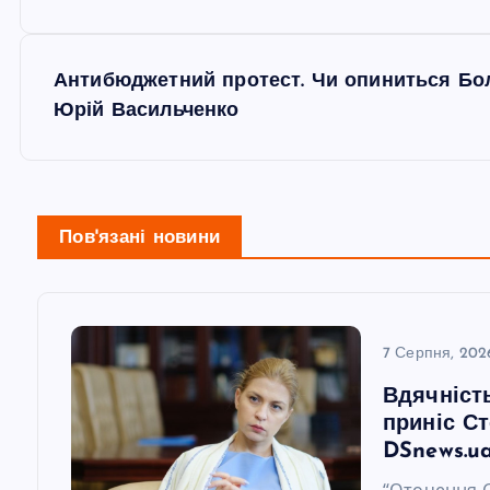
в
Антибюджетний протест. Чи опиниться Болг
і
Юрій Васильченко
г
а
Пов'язані новини
ц
і
7 Серпня, 202
Вдячніст
я
приніс С
DSnews.u
з
“Оточення 