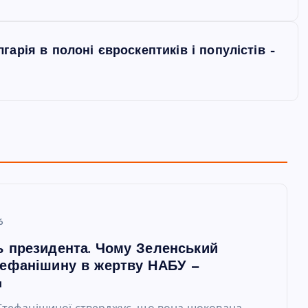
арія в полоні євроскептиків і популістів –
6
ь президента. Чому Зеленський
тефанішину в жертву НАБУ —
a
Стефанішиної стверджує, що вона шокована