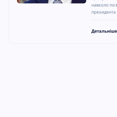
навколо по
президента
Детальніш