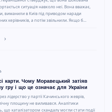
гортається ситуація навколо неї. Вона вважає,
ли, виманили в Київ під приводом наради
их керівників, а потім звільнили. Якщо б…
е
6
сі карти. Чому Моравецький затіяв
у гру і що це означає для України
рез лідерство у партії Качинського жеврів,
лічну площину не виливався. Аналітики
, що каталізатором скандалу могли стати події