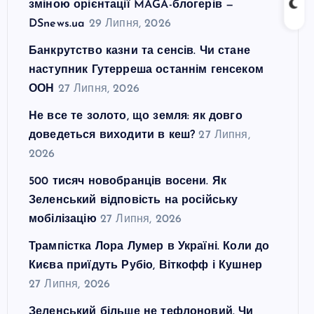
зміною орієнтації MAGA-блогерів —
DSnews.ua
29 Липня, 2026
Банкрутство казни та сенсів. Чи стане
наступник Гутерреша останнім генсеком
ООН
27 Липня, 2026
Не все те золото, що земля: як довго
доведеться виходити в кеш?
27 Липня,
2026
500 тисяч новобранців восени. Як
Зеленський відповість на російську
мобілізацію
27 Липня, 2026
Трампістка Лора Лумер в Україні. Коли до
Києва приїдуть Рубіо, Віткофф і Кушнер
27 Липня, 2026
Зеленський більше не тефлоновий. Чи