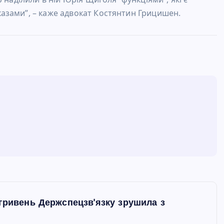
азами”, – каже адвокат Костянтин Грицишен.
 гривень Держспецзв'язку зрушила з