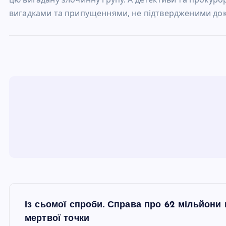
вигадками та припущеннями, не підтвердженими док
Н
Із сьомої спроби. Справа про 62 мільйони
а
мертвої точки