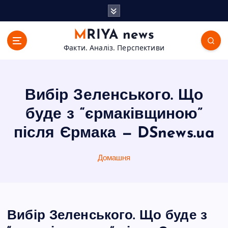
П
е
р
MRIYA news
е
Факти. Аналіз. Перспективи
й
т
и
д
Вибір Зеленського. Що
о
в
буде з “єрмаківщиною”
м
після Єрмака — DSnews.ua
і
с
т
Домашня
у
Вибір Зеленського. Що буде з