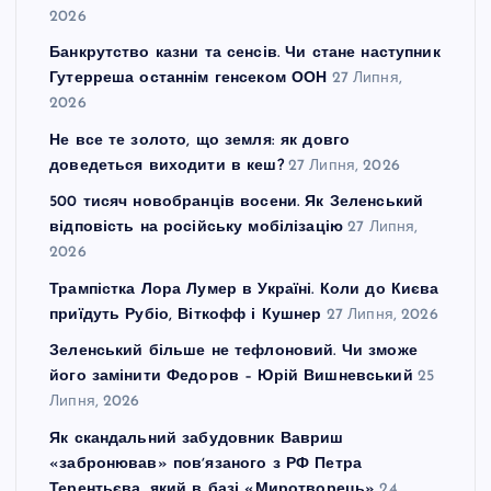
2026
Банкрутство казни та сенсів. Чи стане наступник
Гутерреша останнім генсеком ООН
27 Липня,
2026
Не все те золото, що земля: як довго
доведеться виходити в кеш?
27 Липня, 2026
500 тисяч новобранців восени. Як Зеленський
відповість на російську мобілізацію
27 Липня,
2026
Трампістка Лора Лумер в Україні. Коли до Києва
приїдуть Рубіо, Віткофф і Кушнер
27 Липня, 2026
Зеленський більше не тефлоновий. Чи зможе
його замінити Федоров – Юрій Вишневський
25
Липня, 2026
Як скандальний забудовник Вавриш
«забронював» повʼязаного з РФ Петра
Терентьєва, який в базі «Миротворець»
24