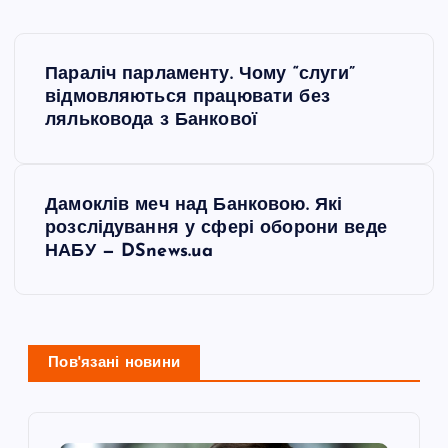
Н
Параліч парламенту. Чому “слуги”
а
відмовляються працювати без
ляльковода з Банкової
в
і
Дамоклів меч над Банковою. Які
розслідування у сфері оборони веде
г
НАБУ — DSnews.ua
а
ц
Пов'язані новини
і