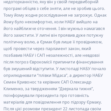
недоторканністю, яку він у своїй передвиборній
програмі обіцяв з себе зняти, але не зробив цього.
Тому йому жодне розслідування не загрожує. Однак
йому було некомфортно, коли НАБУ вийшло на
його найближче оточення. І він мужньо намагався
його захистити. У липні він проявив дуже потужну
політичну волю, а Єрмак був лише її провідником,
щоб провести через парламент закон, який
позбавив НАБУ і САП незалежності, але невдовзі
після погроз Єврокомісії припинити фінансування
був змушений відступити. У листопаді НАБУ почало
оприлюднювати “плівки Мідаса”, а директор НАБУ
Семен Кривонос та керівник САП Олександр
Клименко, за твердженням “Дзеркала тижня”,
поінформували президента про готовність
матеріалів для повідомлення про підозру Єрмаку.
Після цієї розмови президент 22 листопада своїм