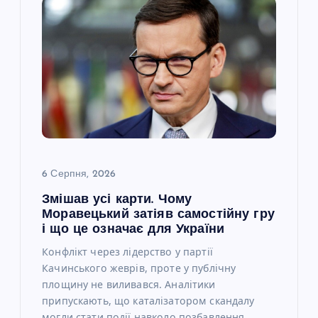
я
з
а
п
и
с
6 Серпня, 2026
Змішав усі карти. Чому
і
Моравецький затіяв самостійну гру
і що це означає для України
в
Конфлікт через лідерство у партії
Качинського жеврів, проте у публічну
площину не виливався. Аналітики
припускають, що каталізатором скандалу
могли стати події навколо позбавлення