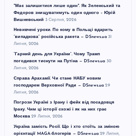
"Має залишитися лише один". Як Зеленський та
Федоров знищуватимуть один одного – Юрій
Вишневський
3 Серпня, 2026
Невивчені уроки. По кому в Польщі вдарить
“випадкова” російська ракета — DSnews.ua
31
Липня, 2026
“Гарний день для України”. Чому Трамп
погодився тиснути на Путіна — DSnews.ua
30
Липня, 2026
Справа Арахамії. Чи стане НАБУ новим
господарем Верховної Ради — DSnews.ua
29
Липня, 2026
Погрози Україні з Ірану і фейк від посадовця
Іраку. Чим ці історії схожі і як на них грає
Москва
29 Липня, 2026
Україна замість Росії. Що і хто стоїть за зміною
орієнтації MAGA-блогерів — DSnews.ua
29 Липня,