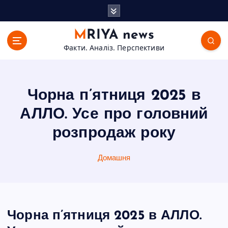
П
е
р
MRIYA news
е
Факти. Аналіз. Перспективи
й
т
и
д
Чорна п’ятниця 2025 в
о
в
АЛЛО. Усе про головний
м
розпродаж року
і
с
т
Домашня
у
Чорна п’ятниця 2025 в АЛЛО.