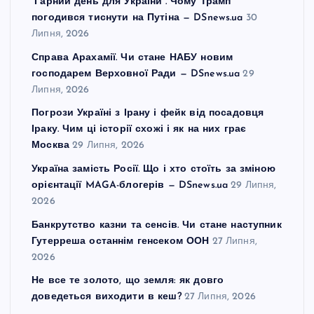
“Гарний день для України”. Чому Трамп
погодився тиснути на Путіна — DSnews.ua
30
Липня, 2026
Справа Арахамії. Чи стане НАБУ новим
господарем Верховної Ради — DSnews.ua
29
Липня, 2026
Погрози Україні з Ірану і фейк від посадовця
Іраку. Чим ці історії схожі і як на них грає
Москва
29 Липня, 2026
Україна замість Росії. Що і хто стоїть за зміною
орієнтації MAGA-блогерів — DSnews.ua
29 Липня,
2026
Банкрутство казни та сенсів. Чи стане наступник
Гутерреша останнім генсеком ООН
27 Липня,
2026
Не все те золото, що земля: як довго
доведеться виходити в кеш?
27 Липня, 2026