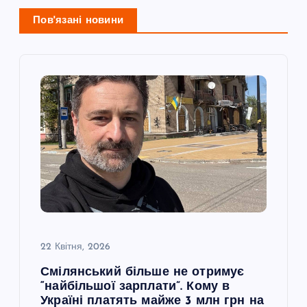
і
Пов'язані новини
я
з
а
п
и
с
22 Квітня, 2026
і
Смілянський більше не отримує
“найбільшої зарплати”. Кому в
в
Україні платять майже 3 млн грн на