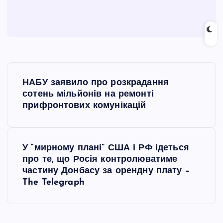
Н
НАБУ заявило про розкрадання
а
сотень мільйонів на ремонті
прифронтових комунікацій
в
і
У “мирному плані” США і РФ ідеться
про те, що Росія контролюватиме
г
частину Донбасу за орендну плату –
The Telegraph
а
ц