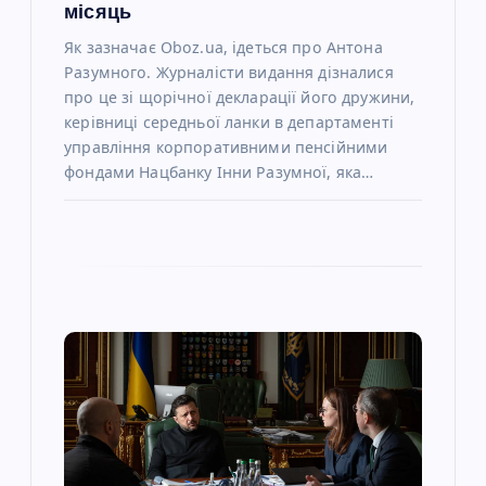
місяць
Як зазначає Oboz.ua, ідеться про Антона
Разумного. Журналісти видання дізналися
про це зі щорічної декларації його дружини,
керівниці середньої ланки в департаменті
управління корпоративними пенсійними
фондами Нацбанку Інни Разумної, яка…