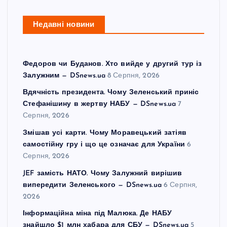
Недавні новини
Федоров чи Буданов. Хто вийде у другий тур із
Залужним — DSnews.ua
8 Серпня, 2026
Вдячність президента. Чому Зеленський приніс
Стефанішину в жертву НАБУ — DSnews.ua
7
Серпня, 2026
Змішав усі карти. Чому Моравецький затіяв
самостійну гру і що це означає для України
6
Серпня, 2026
JEF замість НАТО. Чому Залужний вирішив
випередити Зеленського — DSnews.ua
6 Серпня,
2026
Інформаційна міна під Малюка. Де НАБУ
знайшло $1 млн хабара для СБУ — DSnews.ua
5