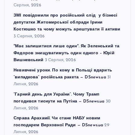
Серпня, 2026
ЗМІ повідомили про російський слід у бізнесі
депутатки Житомирської облради Ірини
Костюшко та чому можуть арештувати її активи
3 Серпня, 2026
"Має залишитися лише один". Як Зеленський та
Федоров знищуватимуть один одного – Юрій
Вишневський
3 Серпня, 2026
Невивчені уроки. По кому в Польщі вдарить
“випадкова” російська ракета — DSnews.ua
31
Липня, 2026
“Гарний день для України”. Чому Трамп
погодився тиснути на Путіна — DSnews.ua
30
Липня, 2026
Справа Арахамії. Чи стане НАБУ новим
господарем Верховної Ради — DSnews.ua
29
Липня, 2026