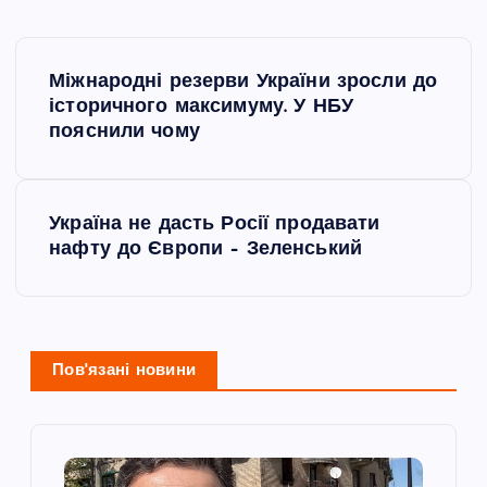
Н
Міжнародні резерви України зросли до
а
історичного максимуму. У НБУ
пояснили чому
в
і
Україна не дасть Росії продавати
нафту до Європи – Зеленський
г
а
ц
Пов'язані новини
і