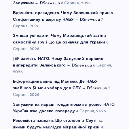
Залужним — DSnews.ua
8 Серпня, 2026
Вдячність президента. Чому Зеленський приніс
Стефанішину в жертву НАБУ — DSnews.ua
7
Серпня, 2026
Змішав усі карти. Чому Моравецький затіяв
самостійну гру і що це означає для України
6
Серпня, 2026
JEF замість НАТО. Чому Залужний вирішив
випередити Зеленського — DSnews.ua
6 Серпня,
2026
Інформаційна міна під Малюка. Де НАБУ
знайшло $1 млн хабара для СБУ — DSnews.ua
5
Серпня, 2026
Залужний на нараді топдипломатів розніс НАТО:
Україна вже далеко попереду
4 Серпня, 2026
Реконкіста навпаки. Що сталося в Сеуті та
якими будуть наслідки міграційної кризи
4