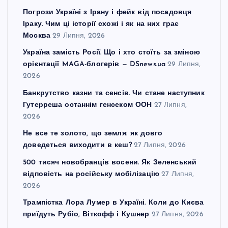
Погрози Україні з Ірану і фейк від посадовця
Іраку. Чим ці історії схожі і як на них грає
Москва
29 Липня, 2026
Україна замість Росії. Що і хто стоїть за зміною
орієнтації MAGA-блогерів — DSnews.ua
29 Липня,
2026
Банкрутство казни та сенсів. Чи стане наступник
Гутерреша останнім генсеком ООН
27 Липня,
2026
Не все те золото, що земля: як довго
доведеться виходити в кеш?
27 Липня, 2026
500 тисяч новобранців восени. Як Зеленський
відповість на російську мобілізацію
27 Липня,
2026
Трампістка Лора Лумер в Україні. Коли до Києва
приїдуть Рубіо, Віткофф і Кушнер
27 Липня, 2026