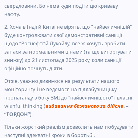
свердловини. Бо нема куди подіти цю криваву
нафту.
2. Хоча в Індії й Китаї не вірять, що “найвеличнішій”
буде контролювати свої демонстративні санкції
щодо “Роснефті”й Лукойлу, все ж хочуть зробити
запаси за нормальними цінами (та ще виторгувати
знижку) до 21 листопада 2025 року, коли санкції
офіційно почнуть діяти.
Отже, уважно дивимося на результати нашого
моніторингу і не ведемося на підлабузницьку
пропаганду з боку ЗМІ до “найвеличнішого” і власні
wishful thinking (
видавання бажаного за дійсне
. –
“ГОРДОН”
).
Тільки жорсткий реалізм дозволить нам побудувати
наступні адекватні кроки в боротьбі.