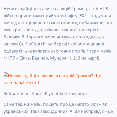
Невже індійці злякалися санкцій Трампа, і їхні НПЗ
дійсно припинили приймати нафту РФ? – подумали
ми під час щоденного моніторингу, побачивши, що
вже три – шість днів кілька “наших” танкерів із
Балтики й Чорного моря чомусь не заходять до
затоки Gulf of Kutch, на березі якої розташовані
одразу кілька великих нафтових портів / терміналів
/ НПЗ – Сікка, Вадінар, Мундра (1, 2, 3 на карті).
Зображення: Andrii Klymenko / Facebook
Саме так, на жаль, пишуть про це багато ЗМІ – як
українських, так і закордонних. А що насправді? – це