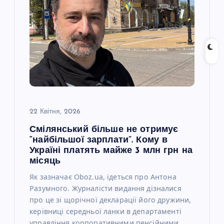
я
з
а
п
и
22 Квітня, 2026
с
Смілянський більше не отримує
“найбільшої зарплати”. Кому в
і
Україні платять майже 3 млн грн на
місяць
в
Як зазначає Oboz.ua, ідеться про Антона
Разумного. Журналісти видання дізналися
про це зі щорічної декларації його дружини,
керівниці середньої ланки в департаменті
управління корпоративними пенсійними