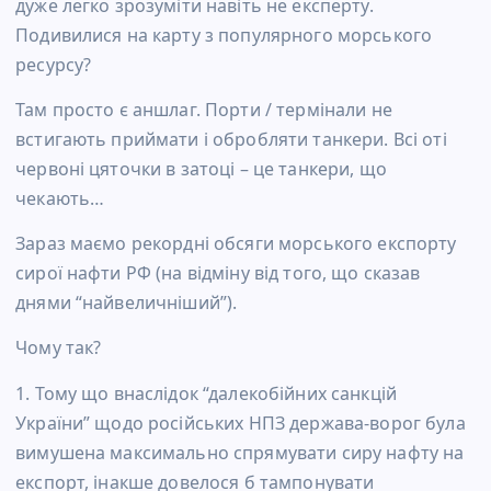
дуже легко зрозуміти навіть не експерту.
Подивилися на карту з популярного морського
ресурсу?
Там просто є аншлаг. Порти / термінали не
встигають приймати і обробляти танкери. Всі оті
червоні цяточки в затоці – це танкери, що
чекають…
Зараз маємо рекордні обсяги морського експорту
сирої нафти РФ (на відміну від того, що сказав
днями “найвеличніший”).
Чому так?
1. Тому що внаслідок “далекобійних санкцій
України” щодо російських НПЗ держава-ворог була
вимушена максимально спрямувати сиру нафту на
експорт, інакше довелося б тампонувати