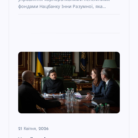
фондами Нацбанку Інни Разумної, яка…
21 Квітня, 2026