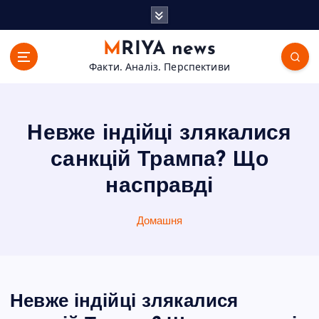
П
е
р
MRIYA news
е
Факти. Аналіз. Перспективи
й
т
и
д
Невже індійці злякалися
о
в
санкцій Трампа? Що
м
насправді
і
с
т
Домашня
у
Невже індійці злякалися